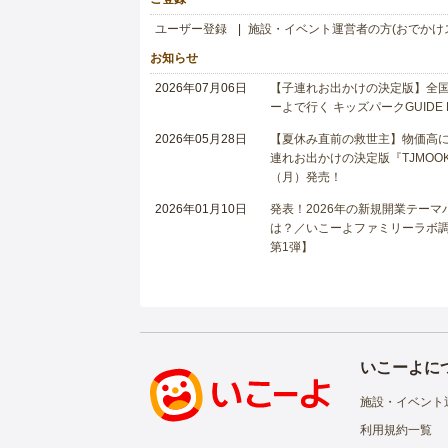
ユーザー登録
施設・イベント運営者の方(おでかけ
お知らせ
2026年07月06日
【子連れお出かけの決定版】全国6
ーよで行く キッズパークGUIDE
2026年05月28日
【夏休み直前の救世主】物価高に
連れお出かけの決定版『TJMOOK
（月）発売！
2026年01月10日
発表！2026年の新規開業テー
は？／いこーよファミリーラボ調査
第1弾】
いこーよに
施設・イベント
利用規約一覧