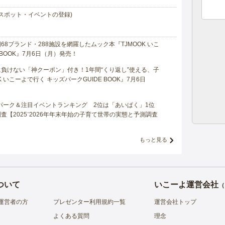
スポット・イベントの登録)
8ブランド・288施設を網羅したムック本『TJMOOK いこ
 BOOK』7月6日（月）発売！
負けない「神クーポン」付き！1年間“くり返し”使える、子
 いこーよで行く キッズパークGUIDE BOOK』7月6日
マパーク＆注目イベントランキング 2位は「あいぱく」1位
【2025⁻2026年年末年始の子育て世帯の実態と予測調査
もっと見る
ついて
いこーよ運営会社
（
運営者の方
プレゼンター利用規約一覧
運営会社トップ
よくある質問
理念