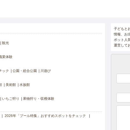
子どもと
情報、お
ポット人
観光
運営して
職業体験
チック
公園・総合公園
川遊び
館
美術館
水族館
いちご狩り
果物狩り・収穫体験
2026年「プール特集」おすすめスポットをチェック