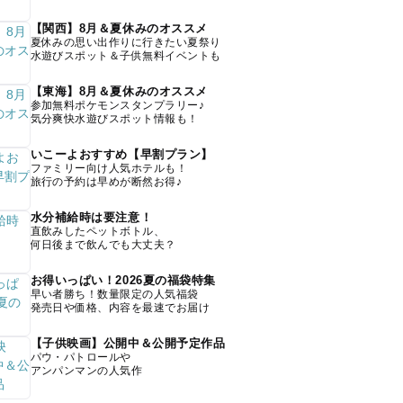
【関西】8月＆夏休みのオススメ
夏休みの思い出作りに行きたい夏祭り
水遊びスポット＆子供無料イベントも
【東海】8月＆夏休みのオススメ
参加無料ポケモンスタンプラリー♪
気分爽快水遊びスポット情報も！
いこーよおすすめ【早割プラン】
ファミリー向け人気ホテルも！
旅行の予約は早めが断然お得♪
水分補給時は要注意！
直飲みしたペットボトル、
何日後まで飲んでも大丈夫？
お得いっぱい！2026夏の福袋特集
早い者勝ち！数量限定の人気福袋
発売日や価格、内容を最速でお届け
【子供映画】公開中＆公開予定作品
パウ・パトロールや
アンパンマンの人気作