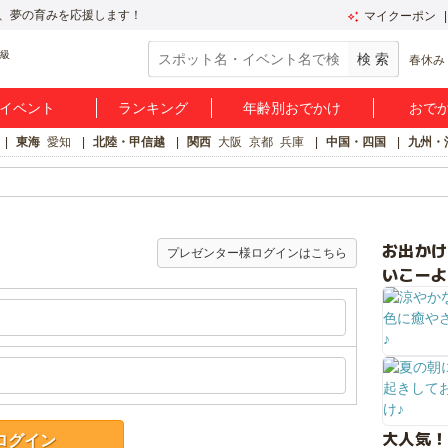
、夢の育みを応援します！
マイクーポン
春休み
イベント
ランキング
年齢別おでかけ
おで
東海
愛知
北陸・甲信越
関西
大阪
京都
兵庫
中国・四国
九州・
お出か
プレゼンター様ログインはこちら
いこーよ
大人気！