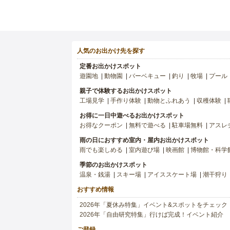
人気のお出かけ先を探す
定番お出かけスポット
遊園地
動物園
バーベキュー
釣り
牧場
プール
親子で体験するお出かけスポット
工場見学
手作り体験
動物とふれあう
収穫体験
お得に一日中遊べるお出かけスポット
お得なクーポン
無料で遊べる
駐車場無料
アスレ
雨の日におすすめ室内・屋内お出かけスポット
雨でも楽しめる
室内遊び場
映画館
博物館・科学
季節のお出かけスポット
温泉・銭湯
スキー場
アイススケート場
潮干狩り
おすすめ情報
2026年「夏休み特集」イベント&スポットをチェック
2026年「自由研究特集」行けば完成！イベント紹介
ご登録