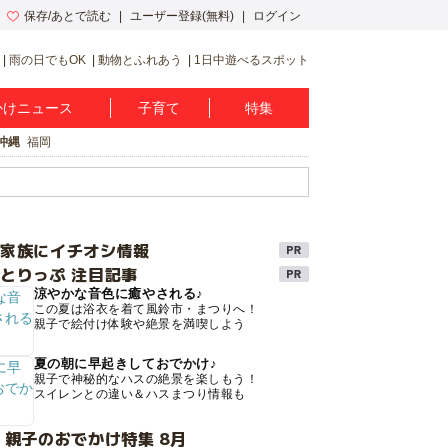
保存/あとで読む
ユーザー登録(無料)
ログイン
雨の日でもOK
動物とふれあう
1日中遊べるスポット
かけニュース
子育て
特集
沖縄
福岡
け家族にイチオシ情報
とりっぷ 注目記事
涼やかな音色に癒やされる♪
この夏は浴衣を着て風鈴市・まつりへ！
親子で絵付け体験や絶景を満喫しよう
夏の朝に早起きしておでかけ♪
親子で神秘的なハスの絶景を楽しもう！
スイレンとの違い＆ハスまつり情報も
 親子のおでかけ特集 8月