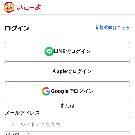
ログイン
新規登録はこちら
LINEでログイン
Appleでログイン
Googleでログイン
または
メールアドレス