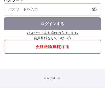
パスワード
ログインする
パスワードをお忘れの方はこちら
会員登録をしていない方
会員登録(無料)する
© actindi Inc.