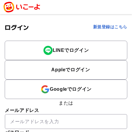
ログイン
新規登録はこちら
LINEでログイン
Appleでログイン
Googleでログイン
または
メールアドレス