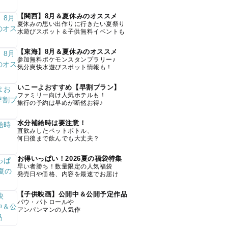
【関西】8月＆夏休みのオススメ
夏休みの思い出作りに行きたい夏祭り
水遊びスポット＆子供無料イベントも
【東海】8月＆夏休みのオススメ
参加無料ポケモンスタンプラリー♪
気分爽快水遊びスポット情報も！
いこーよおすすめ【早割プラン】
ファミリー向け人気ホテルも！
旅行の予約は早めが断然お得♪
水分補給時は要注意！
直飲みしたペットボトル、
何日後まで飲んでも大丈夫？
お得いっぱい！2026夏の福袋特集
早い者勝ち！数量限定の人気福袋
発売日や価格、内容を最速でお届け
【子供映画】公開中＆公開予定作品
パウ・パトロールや
アンパンマンの人気作