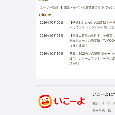
ユーザー登録
施設・イベント運営者の方(おでかけ
お知らせ
2026年07月06日
【子連れお出かけの決定版】全国6
ーよで行く キッズパークGUIDE
2026年05月28日
【夏休み直前の救世主】物価高に
連れお出かけの決定版『TJMOOK
（月）発売！
2026年01月10日
発表！2026年の新規開業テー
は？／いこーよファミリーラボ調査
第1弾】
いこーよに
施設・イベント
利用規約一覧