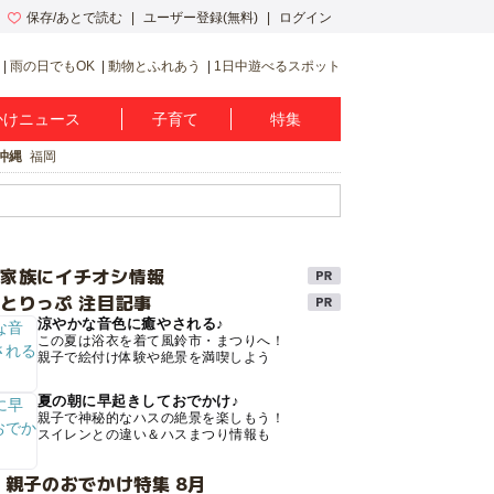
保存/あとで読む
ユーザー登録(無料)
ログイン
雨の日でもOK
動物とふれあう
1日中遊べるスポット
かけニュース
子育て
特集
沖縄
福岡
け家族にイチオシ情報
とりっぷ 注目記事
涼やかな音色に癒やされる♪
この夏は浴衣を着て風鈴市・まつりへ！
親子で絵付け体験や絶景を満喫しよう
夏の朝に早起きしておでかけ♪
親子で神秘的なハスの絶景を楽しもう！
スイレンとの違い＆ハスまつり情報も
 親子のおでかけ特集 8月