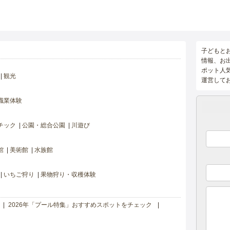
子どもと
情報、お
ポット人
観光
運営して
職業体験
チック
公園・総合公園
川遊び
館
美術館
水族館
いちご狩り
果物狩り・収穫体験
2026年「プール特集」おすすめスポットをチェック