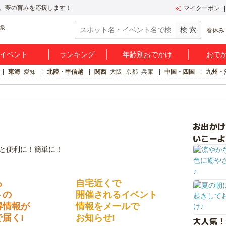
、夢の育みを応援します！
マイクーポン
春休み
イベント
ランキング
年齢別おでかけ
おで
東海
愛知
北陸・甲信越
関西
大阪
京都
兵庫
中国・四国
九州・
お出か
いこーよ
る
自宅近くで
トの
開催されるイベント
得情報が
情報をメールで
届く!
お知らせ!
大人気！