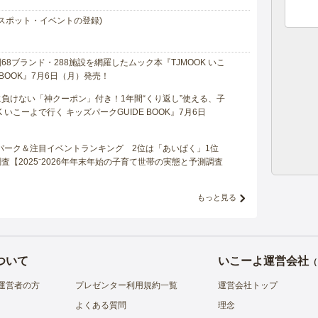
スポット・イベントの登録)
8ブランド・288施設を網羅したムック本『TJMOOK いこ
 BOOK』7月6日（月）発売！
負けない「神クーポン」付き！1年間“くり返し”使える、子
 いこーよで行く キッズパークGUIDE BOOK』7月6日
マパーク＆注目イベントランキング 2位は「あいぱく」1位
【2025⁻2026年年末年始の子育て世帯の実態と予測調査
もっと見る
ついて
いこーよ運営会社
（
運営者の方
プレゼンター利用規約一覧
運営会社トップ
よくある質問
理念