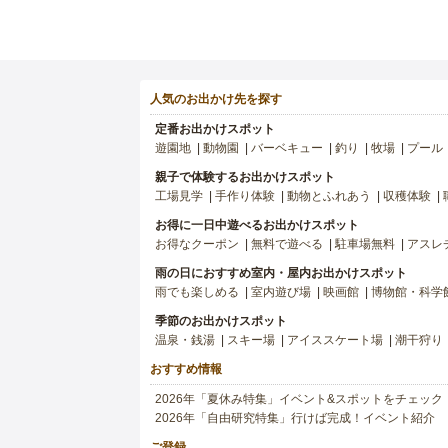
人気のお出かけ先を探す
定番お出かけスポット
遊園地
動物園
バーベキュー
釣り
牧場
プール
親子で体験するお出かけスポット
工場見学
手作り体験
動物とふれあう
収穫体験
お得に一日中遊べるお出かけスポット
お得なクーポン
無料で遊べる
駐車場無料
アスレ
雨の日におすすめ室内・屋内お出かけスポット
雨でも楽しめる
室内遊び場
映画館
博物館・科学
季節のお出かけスポット
温泉・銭湯
スキー場
アイススケート場
潮干狩り
おすすめ情報
2026年「夏休み特集」イベント&スポットをチェック
2026年「自由研究特集」行けば完成！イベント紹介
ご登録