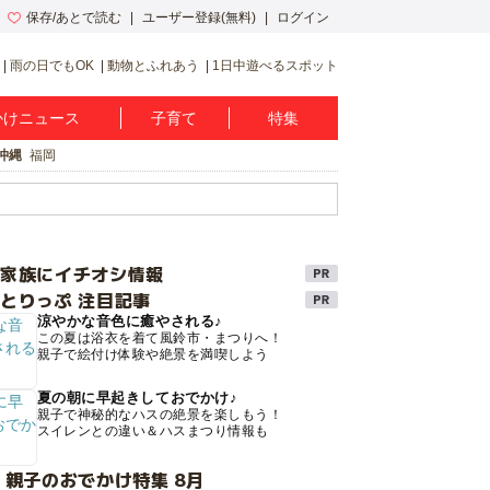
保存/あとで読む
ユーザー登録(無料)
ログイン
雨の日でもOK
動物とふれあう
1日中遊べるスポット
かけニュース
子育て
特集
沖縄
福岡
け家族にイチオシ情報
とりっぷ 注目記事
涼やかな音色に癒やされる♪
この夏は浴衣を着て風鈴市・まつりへ！
親子で絵付け体験や絶景を満喫しよう
夏の朝に早起きしておでかけ♪
親子で神秘的なハスの絶景を楽しもう！
スイレンとの違い＆ハスまつり情報も
 親子のおでかけ特集 8月