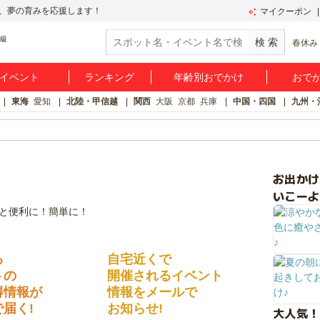
、夢の育みを応援します！
マイクーポン
春休み
イベント
ランキング
年齢別おでかけ
おで
東海
愛知
北陸・甲信越
関西
大阪
京都
兵庫
中国・四国
九州・
お出か
いこーよ
る
自宅近くで
トの
開催されるイベント
得情報が
情報をメールで
届く!
お知らせ!
大人気！