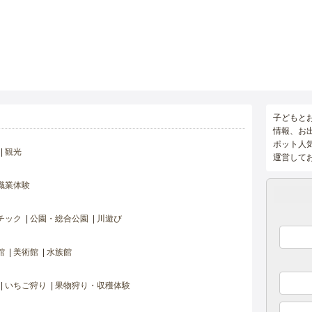
子どもと
情報、お
ポット人
観光
運営して
職業体験
チック
公園・総合公園
川遊び
館
美術館
水族館
いちご狩り
果物狩り・収穫体験