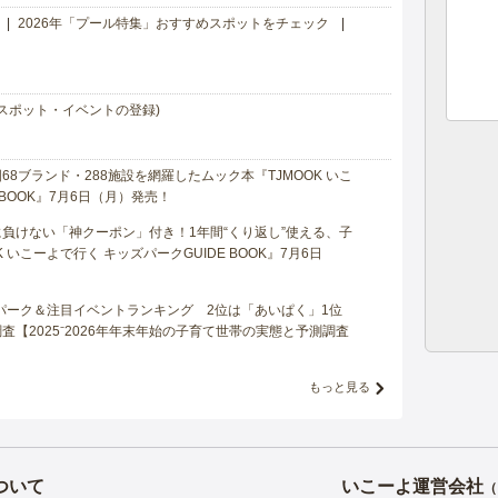
2026年「プール特集」おすすめスポットをチェック
スポット・イベントの登録)
8ブランド・288施設を網羅したムック本『TJMOOK いこ
 BOOK』7月6日（月）発売！
負けない「神クーポン」付き！1年間“くり返し”使える、子
 いこーよで行く キッズパークGUIDE BOOK』7月6日
マパーク＆注目イベントランキング 2位は「あいぱく」1位
【2025⁻2026年年末年始の子育て世帯の実態と予測調査
もっと見る
ついて
いこーよ運営会社
（