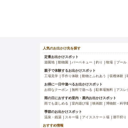
人気のお出かけ先を探す
定番お出かけスポット
遊園地
動物園
バーベキュー
釣り
牧場
プール
親子で体験するお出かけスポット
工場見学
手作り体験
動物とふれあう
収穫体験
お得に一日中遊べるお出かけスポット
お得なクーポン
無料で遊べる
駐車場無料
アスレ
雨の日におすすめ室内・屋内お出かけスポット
雨でも楽しめる
室内遊び場
映画館
博物館・科学
季節のお出かけスポット
温泉・銭湯
スキー場
アイススケート場
潮干狩り
おすすめ情報