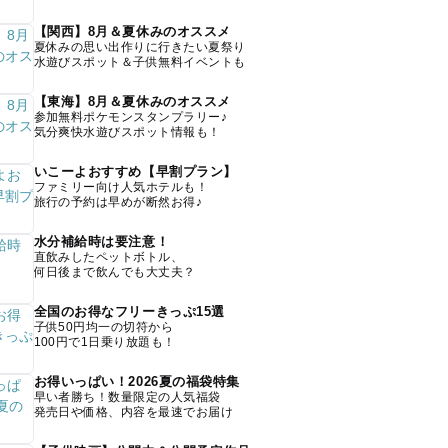
【関西】8月＆夏休みのオススメ
夏休みの思い出作りに行きたい夏祭り
水遊びスポット＆子供無料イベントも
【東海】8月＆夏休みのオススメ
参加無料ポケモンスタンプラリー♪
気分爽快水遊びスポット情報も！
いこーよおすすめ【早割プラン】
ファミリー向け人気ホテルも！
旅行の予約は早めが断然お得♪
水分補給時は要注意！
直飲みしたペットボトル、
何日後まで飲んでも大丈夫？
全国のお得なフリーきっぷ15選
子供50円均一の切符から
100円で1日乗り放題も！
お得いっぱい！2026夏の福袋特集
早い者勝ち！数量限定の人気福袋
発売日や価格、内容を最速でお届け