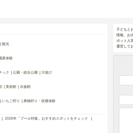
子どもと
情報、お
ポット人
観光
運営して
職業体験
チック
公園・総合公園
川遊び
館
美術館
水族館
いちご狩り
果物狩り・収穫体験
2026年「プール特集」おすすめスポットをチェック