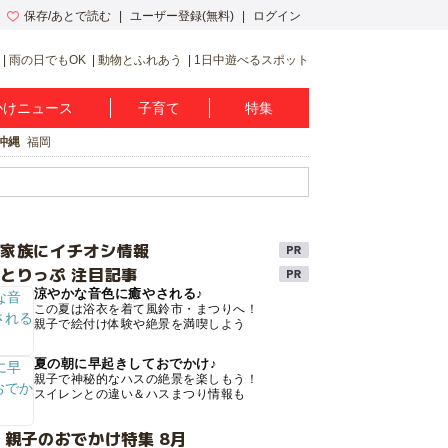
保存/あとで読む
ユーザー登録(無料)
ログイン
雨の日でもOK
動物とふれあう
1日中遊べるスポット
かけニュース
子育て
特集
沖縄
福岡
け家族にイチオシ情報
とりっぷ 注目記事
涼やかな音色に癒やされる♪
この夏は浴衣を着て風鈴市・まつりへ！
親子で絵付け体験や絶景を満喫しよう
夏の朝に早起きしておでかけ♪
親子で神秘的なハスの絶景を楽しもう！
スイレンとの違い＆ハスまつり情報も
 親子のおでかけ特集 8月