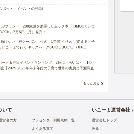
スポット・イベントの登録)
8ブランド・288施設を網羅したムック本『TJMOOK いこ
 BOOK』7月6日（月）発売！
負けない「神クーポン」付き！1年間“くり返し”使える、子
 いこーよで行く キッズパークGUIDE BOOK』7月6日
マパーク＆注目イベントランキング 2位は「あいぱく」1位
【2025⁻2026年年末年始の子育て世帯の実態と予測調査
もっと見る
ついて
いこーよ運営会社
（
運営者の方
プレゼンター利用規約一覧
運営会社トップ
よくある質問
理念