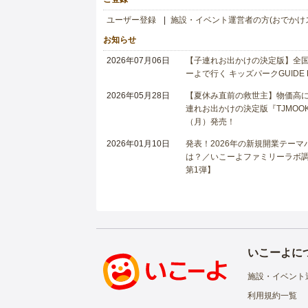
ユーザー登録
施設・イベント運営者の方(おでかけ
お知らせ
2026年07月06日
【子連れお出かけの決定版】全国6
ーよで行く キッズパークGUIDE
2026年05月28日
【夏休み直前の救世主】物価高に
連れお出かけの決定版『TJMOOK
（月）発売！
2026年01月10日
発表！2026年の新規開業テー
は？／いこーよファミリーラボ調査
第1弾】
いこーよに
施設・イベント
利用規約一覧