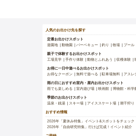
人気のお出かけ先を探す
定番お出かけスポット
遊園地
動物園
バーベキュー
釣り
牧場
プール
親子で体験するお出かけスポット
工場見学
手作り体験
動物とふれあう
収穫体験
お得に一日中遊べるお出かけスポット
お得なクーポン
無料で遊べる
駐車場無料
アスレ
雨の日におすすめ室内・屋内お出かけスポット
雨でも楽しめる
室内遊び場
映画館
博物館・科学
季節のお出かけスポット
温泉・銭湯
スキー場
アイススケート場
潮干狩り
おすすめ情報
2026年「夏休み特集」イベント&スポットをチェック
2026年「自由研究特集」行けば完成！イベント紹介
ご登録