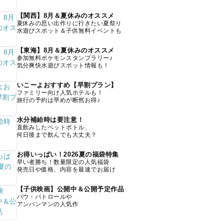
【関西】8月＆夏休みのオススメ
夏休みの思い出作りに行きたい夏祭り
水遊びスポット＆子供無料イベントも
【東海】8月＆夏休みのオススメ
参加無料ポケモンスタンプラリー♪
気分爽快水遊びスポット情報も！
いこーよおすすめ【早割プラン】
ファミリー向け人気ホテルも！
旅行の予約は早めが断然お得♪
水分補給時は要注意！
直飲みしたペットボトル、
何日後まで飲んでも大丈夫？
お得いっぱい！2026夏の福袋特集
早い者勝ち！数量限定の人気福袋
発売日や価格、内容を最速でお届け
【子供映画】公開中＆公開予定作品
パウ・パトロールや
アンパンマンの人気作