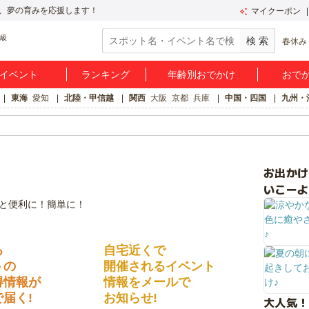
、夢の育みを応援します！
マイクーポン
春休み
イベント
ランキング
年齢別おでかけ
おで
東海
愛知
北陸・甲信越
関西
大阪
京都
兵庫
中国・四国
九州・
お出か
いこーよ
る
自宅近くで
トの
開催されるイベント
得情報が
情報をメールで
届く!
お知らせ!
大人気！