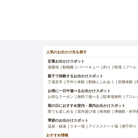
人気のお出かけ先を探す
定番お出かけスポット
遊園地
動物園
バーベキュー
釣り
牧場
プール
親子で体験するお出かけスポット
工場見学
手作り体験
動物とふれあう
収穫体験
お得に一日中遊べるお出かけスポット
お得なクーポン
無料で遊べる
駐車場無料
アスレ
雨の日におすすめ室内・屋内お出かけスポット
雨でも楽しめる
室内遊び場
映画館
博物館・科学
季節のお出かけスポット
温泉・銭湯
スキー場
アイススケート場
潮干狩り
おすすめ情報