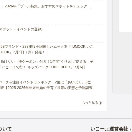
2026年「プール特集」おすすめスポットをチェック
スポット・イベントの登録)
8ブランド・288施設を網羅したムック本『TJMOOK いこ
 BOOK』7月6日（月）発売！
負けない「神クーポン」付き！1年間“くり返し”使える、子
 いこーよで行く キッズパークGUIDE BOOK』7月6日
マパーク＆注目イベントランキング 2位は「あいぱく」1位
【2025⁻2026年年末年始の子育て世帯の実態と予測調査
もっと見る
ついて
いこーよ運営会社
（