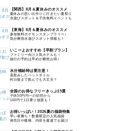
【関西】8月＆夏休みのオススメ
夏休みの思い出作りに行きたい夏祭り
水遊びスポット＆子供無料イベントも
【東海】8月＆夏休みのオススメ
参加無料ポケモンスタンプラリー♪
気分爽快水遊びスポット情報も！
いこーよおすすめ【早割プラン】
ファミリー向け人気ホテルも！
旅行の予約は早めが断然お得♪
水分補給時は要注意！
直飲みしたペットボトル、
何日後まで飲んでも大丈夫？
全国のお得なフリーきっぷ15選
子供50円均一の切符から
100円で1日乗り放題も！
お得いっぱい！2026夏の福袋特集
早い者勝ち！数量限定の人気福袋
発売日や価格、内容を最速でお届け