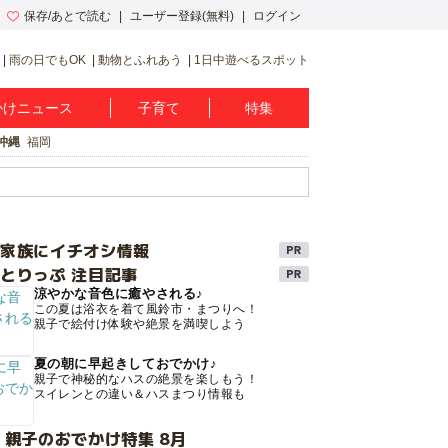
保存/あとで読む
ユーザー登録(無料)
ログイン
雨の日でもOK
動物とふれあう
1日中遊べるスポット
かけニュース
子育て
特集
沖縄
福岡
け家族にイチオシ情報
とりっぷ 注目記事
涼やかな音色に癒やされる♪
この夏は浴衣を着て風鈴市・まつりへ！
親子で絵付け体験や絶景を満喫しよう
夏の朝に早起きしておでかけ♪
親子で神秘的なハスの絶景を楽しもう！
スイレンとの違い＆ハスまつり情報も
 親子のおでかけ特集 8月