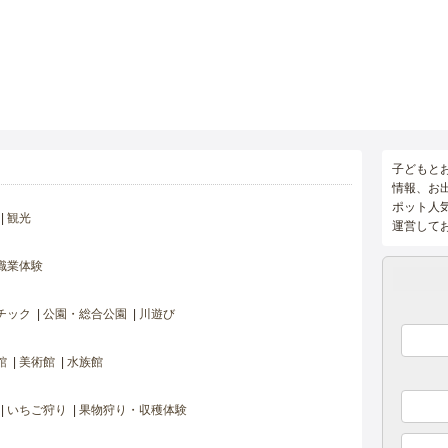
子どもと
情報、お
ポット人
観光
運営して
職業体験
チック
公園・総合公園
川遊び
館
美術館
水族館
いちご狩り
果物狩り・収穫体験