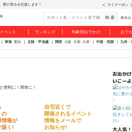
、夢の育みを応援します！
マイクーポン
春休み
イベント
ランキング
年齢別おでかけ
おで
東海
愛知
北陸・甲信越
関西
大阪
京都
兵庫
中国・四国
九州・
お出か
いこーよ
る
自宅近くで
トの
開催されるイベント
得情報が
情報をメールで
届く!
お知らせ!
大人気！