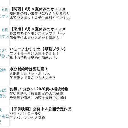
【関西】8月＆夏休みのオススメ
夏休みの思い出作りに行きたい夏祭り
水遊びスポット＆子供無料イベントも
【東海】8月＆夏休みのオススメ
参加無料ポケモンスタンプラリー♪
気分爽快水遊びスポット情報も！
いこーよおすすめ【早割プラン】
ファミリー向け人気ホテルも！
旅行の予約は早めが断然お得♪
水分補給時は要注意！
直飲みしたペットボトル、
何日後まで飲んでも大丈夫？
お得いっぱい！2026夏の福袋特集
早い者勝ち！数量限定の人気福袋
発売日や価格、内容を最速でお届け
【子供映画】公開中＆公開予定作品
パウ・パトロールや
アンパンマンの人気作