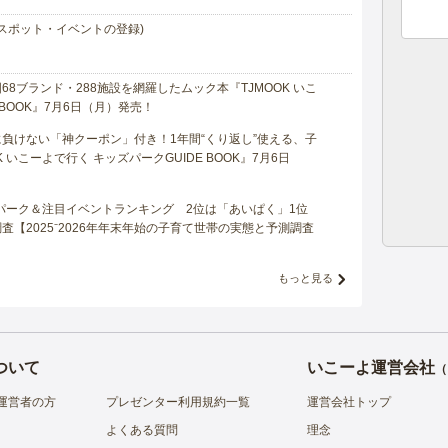
スポット・イベントの登録)
8ブランド・288施設を網羅したムック本『TJMOOK いこ
 BOOK』7月6日（月）発売！
負けない「神クーポン」付き！1年間“くり返し”使える、子
 いこーよで行く キッズパークGUIDE BOOK』7月6日
マパーク＆注目イベントランキング 2位は「あいぱく」1位
【2025⁻2026年年末年始の子育て世帯の実態と予測調査
もっと見る
ついて
いこーよ運営会社
（
運営者の方
プレゼンター利用規約一覧
運営会社トップ
よくある質問
理念