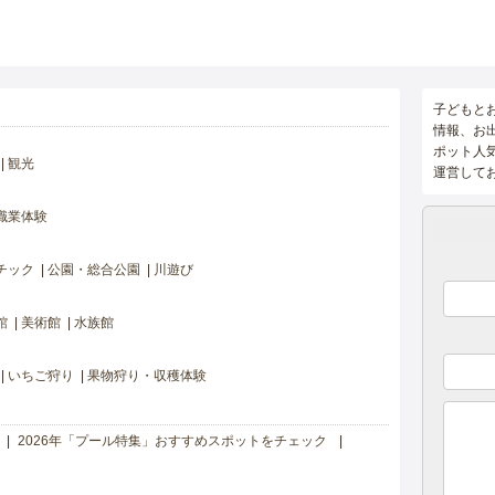
子どもと
情報、お
ポット人
観光
運営して
職業体験
チック
公園・総合公園
川遊び
館
美術館
水族館
いちご狩り
果物狩り・収穫体験
2026年「プール特集」おすすめスポットをチェック