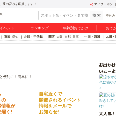
、夢の育みを応援します！
マイクーポン
春休み
イベント
ランキング
年齢別おでかけ
おで
東海
愛知
北陸・甲信越
関西
大阪
京都
兵庫
中国・四国
九州・
お出か
いこーよ
る
自宅近くで
トの
開催されるイベント
得情報が
情報をメールで
届く!
お知らせ!
大人気！