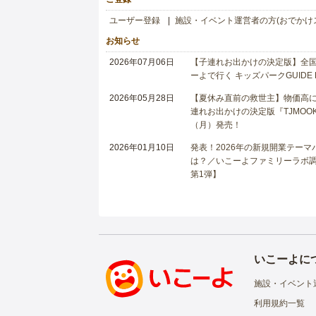
ユーザー登録
施設・イベント運営者の方(おでかけ
お知らせ
2026年07月06日
【子連れお出かけの決定版】全国6
ーよで行く キッズパークGUIDE
2026年05月28日
【夏休み直前の救世主】物価高に
連れお出かけの決定版『TJMOOK
（月）発売！
2026年01月10日
発表！2026年の新規開業テー
は？／いこーよファミリーラボ調査
第1弾】
いこーよに
施設・イベント
利用規約一覧