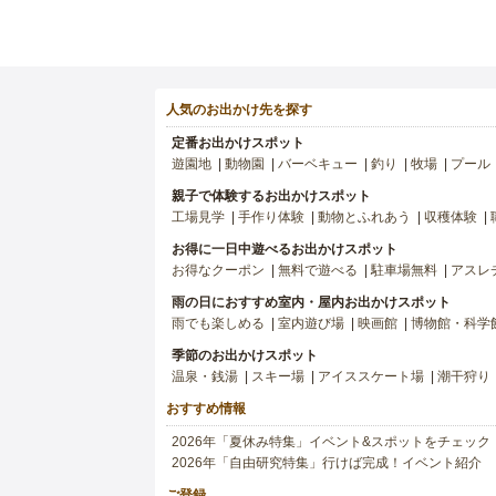
人気のお出かけ先を探す
定番お出かけスポット
遊園地
動物園
バーベキュー
釣り
牧場
プール
親子で体験するお出かけスポット
工場見学
手作り体験
動物とふれあう
収穫体験
お得に一日中遊べるお出かけスポット
お得なクーポン
無料で遊べる
駐車場無料
アスレ
雨の日におすすめ室内・屋内お出かけスポット
雨でも楽しめる
室内遊び場
映画館
博物館・科学
季節のお出かけスポット
温泉・銭湯
スキー場
アイススケート場
潮干狩り
おすすめ情報
2026年「夏休み特集」イベント&スポットをチェック
2026年「自由研究特集」行けば完成！イベント紹介
ご登録