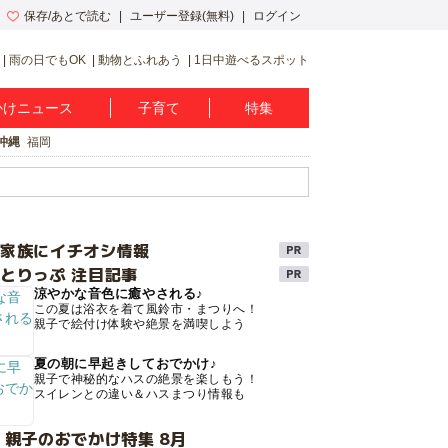
保存/あとで読む
ユーザー登録(無料)
ログイン
雨の日でもOK
動物とふれあう
1日中遊べるスポット
かけニュース
子育て
特集
沖縄
福岡
け家族にイチオシ情報
とりっぷ 注目記事
涼やかな音色に癒やされる♪
この夏は浴衣を着て風鈴市・まつりへ！
親子で絵付け体験や絶景を満喫しよう
夏の朝に早起きしておでかけ♪
親子で神秘的なハスの絶景を楽しもう！
スイレンとの違い＆ハスまつり情報も
 親子のおでかけ特集 8月