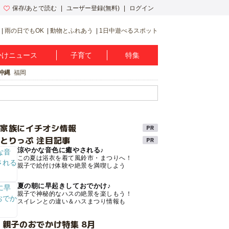
保存/あとで読む
ユーザー登録(無料)
ログイン
雨の日でもOK
動物とふれあう
1日中遊べるスポット
かけニュース
子育て
特集
沖縄
福岡
け家族にイチオシ情報
とりっぷ 注目記事
涼やかな音色に癒やされる♪
この夏は浴衣を着て風鈴市・まつりへ！
親子で絵付け体験や絶景を満喫しよう
夏の朝に早起きしておでかけ♪
親子で神秘的なハスの絶景を楽しもう！
スイレンとの違い＆ハスまつり情報も
 親子のおでかけ特集 8月