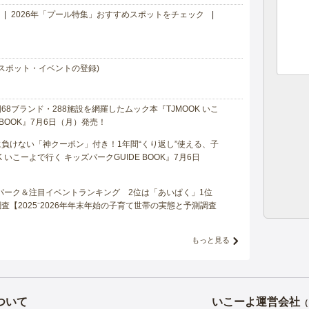
2026年「プール特集」おすすめスポットをチェック
スポット・イベントの登録)
8ブランド・288施設を網羅したムック本『TJMOOK いこ
 BOOK』7月6日（月）発売！
負けない「神クーポン」付き！1年間“くり返し”使える、子
 いこーよで行く キッズパークGUIDE BOOK』7月6日
マパーク＆注目イベントランキング 2位は「あいぱく」1位
【2025⁻2026年年末年始の子育て世帯の実態と予測調査
もっと見る
ついて
いこーよ運営会社
（