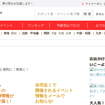
、夢の育みを応援します！
マイクーポン
春休み
イベント
ランキング
年齢別おでかけ
おで
東海
愛知
北陸・甲信越
関西
大阪
京都
兵庫
中国・四国
九州・
お出か
いこーよ
る
自宅近くで
トの
開催されるイベント
得情報が
情報をメールで
届く!
お知らせ!
大人気！