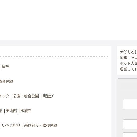
子どもと
情報、お
ポット人
観光
運営して
職業体験
チック
公園・総合公園
川遊び
館
美術館
水族館
いちご狩り
果物狩り・収穫体験