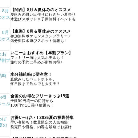
【関西】8月＆夏休みのオススメ
夏休みの思い出作りに行きたい夏祭り
水遊びスポット＆子供無料イベントも
【東海】8月＆夏休みのオススメ
参加無料ポケモンスタンプラリー♪
気分爽快水遊びスポット情報も！
いこーよおすすめ【早割プラン】
ファミリー向け人気ホテルも！
旅行の予約は早めが断然お得♪
水分補給時は要注意！
直飲みしたペットボトル、
何日後まで飲んでも大丈夫？
全国のお得なフリーきっぷ15選
子供50円均一の切符から
100円で1日乗り放題も！
お得いっぱい！2026夏の福袋特集
早い者勝ち！数量限定の人気福袋
発売日や価格、内容を最速でお届け