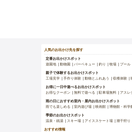
人気のお出かけ先を探す
定番お出かけスポット
遊園地
動物園
バーベキュー
釣り
牧場
プール
親子で体験するお出かけスポット
工場見学
手作り体験
動物とふれあう
収穫体験
お得に一日中遊べるお出かけスポット
お得なクーポン
無料で遊べる
駐車場無料
アスレ
雨の日におすすめ室内・屋内お出かけスポット
雨でも楽しめる
室内遊び場
映画館
博物館・科学
季節のお出かけスポット
温泉・銭湯
スキー場
アイススケート場
潮干狩り
おすすめ情報