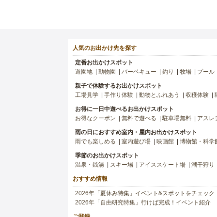
人気のお出かけ先を探す
定番お出かけスポット
遊園地
動物園
バーベキュー
釣り
牧場
プール
親子で体験するお出かけスポット
工場見学
手作り体験
動物とふれあう
収穫体験
お得に一日中遊べるお出かけスポット
お得なクーポン
無料で遊べる
駐車場無料
アスレ
雨の日におすすめ室内・屋内お出かけスポット
雨でも楽しめる
室内遊び場
映画館
博物館・科学
季節のお出かけスポット
温泉・銭湯
スキー場
アイススケート場
潮干狩り
おすすめ情報
2026年「夏休み特集」イベント&スポットをチェック
2026年「自由研究特集」行けば完成！イベント紹介
ご登録