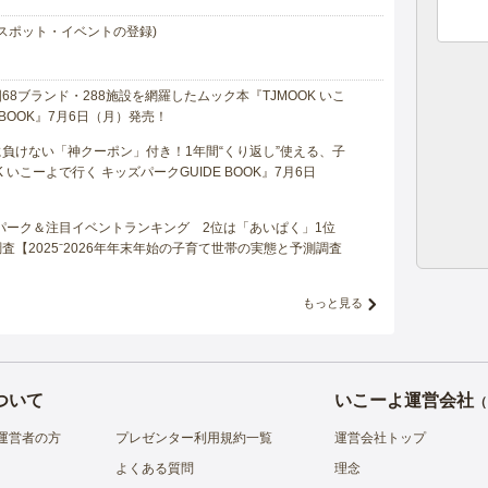
スポット・イベントの登録)
8ブランド・288施設を網羅したムック本『TJMOOK いこ
 BOOK』7月6日（月）発売！
負けない「神クーポン」付き！1年間“くり返し”使える、子
 いこーよで行く キッズパークGUIDE BOOK』7月6日
マパーク＆注目イベントランキング 2位は「あいぱく」1位
【2025⁻2026年年末年始の子育て世帯の実態と予測調査
もっと見る
ついて
いこーよ運営会社
（
運営者の方
プレゼンター利用規約一覧
運営会社トップ
よくある質問
理念