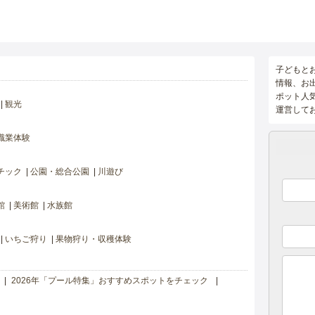
子どもと
情報、お
ポット人
観光
運営して
職業体験
チック
公園・総合公園
川遊び
館
美術館
水族館
いちご狩り
果物狩り・収穫体験
2026年「プール特集」おすすめスポットをチェック