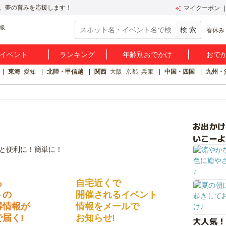
、夢の育みを応援します！
マイクーポン
春休み
イベント
ランキング
年齢別おでかけ
おで
東海
愛知
北陸・甲信越
関西
大阪
京都
兵庫
中国・四国
九州・
お出か
いこーよ
る
自宅近くで
トの
開催されるイベント
得情報が
情報をメールで
届く!
お知らせ!
大人気！