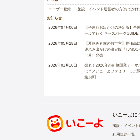
ユーザー登録
施設・イベント運営者の方(おでかけ
お知らせ
2026年07月06日
【子連れお出かけの決定版】全国6
ーよで行く キッズパークGUIDE
2026年05月28日
【夏休み直前の救世主】物価高に
連れお出かけの決定版『TJMOOK
（月）発売！
2026年01月10日
発表！2026年の新規開業テー
は？／いこーよファミリーラボ調査
第1弾】
いこーよに
施設・イベント
利用規約一覧