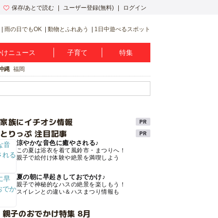
保存/あとで読む
ユーザー登録(無料)
ログイン
雨の日でもOK
動物とふれあう
1日中遊べるスポット
かけニュース
子育て
特集
沖縄
福岡
け家族にイチオシ情報
とりっぷ 注目記事
涼やかな音色に癒やされる♪
この夏は浴衣を着て風鈴市・まつりへ！
親子で絵付け体験や絶景を満喫しよう
夏の朝に早起きしておでかけ♪
親子で神秘的なハスの絶景を楽しもう！
スイレンとの違い＆ハスまつり情報も
 親子のおでかけ特集 8月