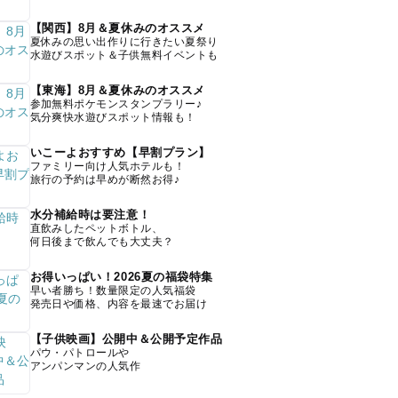
【関西】8月＆夏休みのオススメ
夏休みの思い出作りに行きたい夏祭り
水遊びスポット＆子供無料イベントも
【東海】8月＆夏休みのオススメ
参加無料ポケモンスタンプラリー♪
気分爽快水遊びスポット情報も！
いこーよおすすめ【早割プラン】
ファミリー向け人気ホテルも！
旅行の予約は早めが断然お得♪
水分補給時は要注意！
直飲みしたペットボトル、
何日後まで飲んでも大丈夫？
お得いっぱい！2026夏の福袋特集
早い者勝ち！数量限定の人気福袋
発売日や価格、内容を最速でお届け
【子供映画】公開中＆公開予定作品
パウ・パトロールや
アンパンマンの人気作