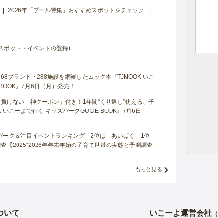
2026年「プール特集」おすすめスポットをチェック
スポット・イベントの登録)
8ブランド・288施設を網羅したムック本『TJMOOK いこ
 BOOK』7月6日（月）発売！
負けない「神クーポン」付き！1年間“くり返し”使える、子
 いこーよで行く キッズパークGUIDE BOOK』7月6日
マパーク＆注目イベントランキング 2位は「あいぱく」1位
【2025⁻2026年年末年始の子育て世帯の実態と予測調査
もっと見る
ついて
いこーよ運営会社
（