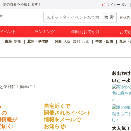
、夢の育みを応援します！
マイクーポン
春休み
イベント
ランキング
年齢別おでかけ
おで
東海
愛知
北陸・甲信越
関西
大阪
京都
兵庫
中国・四国
九州・
お出か
いこーよ
る
自宅近くで
トの
開催されるイベント
得情報が
情報をメールで
届く!
お知らせ!
大人気！