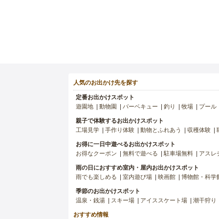
人気のお出かけ先を探す
定番お出かけスポット
遊園地
動物園
バーベキュー
釣り
牧場
プール
親子で体験するお出かけスポット
工場見学
手作り体験
動物とふれあう
収穫体験
お得に一日中遊べるお出かけスポット
お得なクーポン
無料で遊べる
駐車場無料
アスレ
雨の日におすすめ室内・屋内お出かけスポット
雨でも楽しめる
室内遊び場
映画館
博物館・科学
季節のお出かけスポット
温泉・銭湯
スキー場
アイススケート場
潮干狩り
おすすめ情報