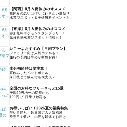
【関西】8月＆夏休みのオススメ
夏休みの思い出作りに行きたい夏祭り
水遊びスポット＆子供無料イベントも
【東海】8月＆夏休みのオススメ
参加無料ポケモンスタンプラリー♪
気分爽快水遊びスポット情報も！
いこーよおすすめ【早割プラン】
ファミリー向け人気ホテルも！
旅行の予約は早めが断然お得♪
水分補給時は要注意！
直飲みしたペットボトル、
何日後まで飲んでも大丈夫？
全国のお得なフリーきっぷ15選
子供50円均一の切符から
100円で1日乗り放題も！
お得いっぱい！2026夏の福袋特集
早い者勝ち！数量限定の人気福袋
発売日や価格、内容を最速でお届け