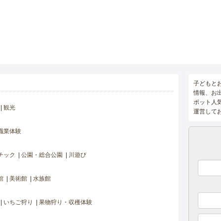
子どもと
情報、お
ポット人
観光
運営して
職業体験
チック
公園・総合公園
川遊び
館
美術館
水族館
いちご狩り
果物狩り・収穫体験