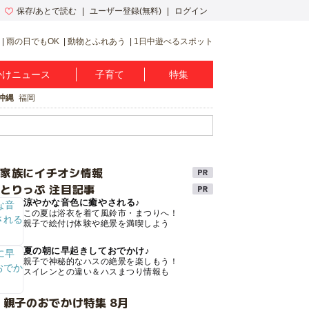
保存/あとで読む
ユーザー登録(無料)
ログイン
雨の日でもOK
動物とふれあう
1日中遊べるスポット
かけニュース
子育て
特集
沖縄
福岡
け家族にイチオシ情報
とりっぷ 注目記事
涼やかな音色に癒やされる♪
この夏は浴衣を着て風鈴市・まつりへ！
親子で絵付け体験や絶景を満喫しよう
夏の朝に早起きしておでかけ♪
親子で神秘的なハスの絶景を楽しもう！
スイレンとの違い＆ハスまつり情報も
 親子のおでかけ特集 8月