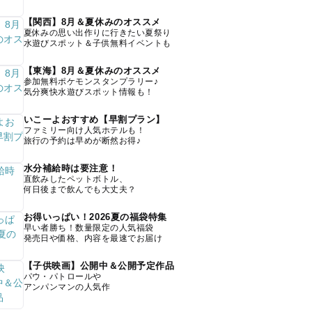
【関西】8月＆夏休みのオススメ
夏休みの思い出作りに行きたい夏祭り
水遊びスポット＆子供無料イベントも
【東海】8月＆夏休みのオススメ
参加無料ポケモンスタンプラリー♪
気分爽快水遊びスポット情報も！
いこーよおすすめ【早割プラン】
ファミリー向け人気ホテルも！
旅行の予約は早めが断然お得♪
水分補給時は要注意！
直飲みしたペットボトル、
何日後まで飲んでも大丈夫？
お得いっぱい！2026夏の福袋特集
早い者勝ち！数量限定の人気福袋
発売日や価格、内容を最速でお届け
【子供映画】公開中＆公開予定作品
パウ・パトロールや
アンパンマンの人気作