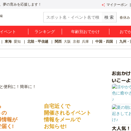
、夢の育みを応援します！
マイクーポン
春休み
イベント
ランキング
年齢別おでかけ
おで
東海
愛知
北陸・甲信越
関西
大阪
京都
兵庫
中国・四国
九州・
お出か
いこーよ
る
自宅近くで
トの
開催されるイベント
得情報が
情報をメールで
届く!
お知らせ!
大人気！