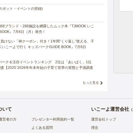
スポット・イベントの登録)
8ブランド・288施設を網羅したムック本『TJMOOK いこ
 BOOK』7月6日（月）発売！
負けない「神クーポン」付き！1年間“くり返し”使える、子
 いこーよで行く キッズパークGUIDE BOOK』7月6日
マパーク＆注目イベントランキング 2位は「あいぱく」1位
【2025⁻2026年年末年始の子育て世帯の実態と予測調査
もっと見る
ついて
いこーよ運営会社
（
運営者の方
プレゼンター利用規約一覧
運営会社トップ
よくある質問
理念