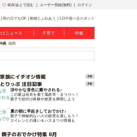
保存/あとで読む
ユーザー登録(無料)
ログイン
雨の日でもOK
動物とふれあう
1日中遊べるスポット
かけニュース
子育て
特集
沖縄
福岡
け家族にイチオシ情報
とりっぷ 注目記事
涼やかな音色に癒やされる♪
この夏は浴衣を着て風鈴市・まつりへ！
親子で絵付け体験や絶景を満喫しよう
夏の朝に早起きしておでかけ♪
親子で神秘的なハスの絶景を楽しもう！
スイレンとの違い＆ハスまつり情報も
 親子のおでかけ特集 8月