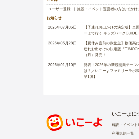
ユーザー登録
施設・イベント運営者の方(おでかけ
お知らせ
2026年07月06日
【子連れお出かけの決定版】全国6
ーよで行く キッズパークGUIDE
2026年05月28日
【夏休み直前の救世主】物価高に
連れお出かけの決定版『TJMOOK
（月）発売！
2026年01月10日
発表！2026年の新規開業テー
は？／いこーよファミリーラボ調査
第1弾】
いこーよに
施設・イベント
利用規約一覧