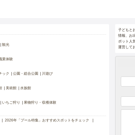
子どもと
情報、お
ポット人
観光
運営して
職業体験
チック
公園・総合公園
川遊び
館
美術館
水族館
いちご狩り
果物狩り・収穫体験
2026年「プール特集」おすすめスポットをチェック