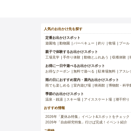
人気のお出かけ先を探す
定番お出かけスポット
遊園地
動物園
バーベキュー
釣り
牧場
プール
親子で体験するお出かけスポット
工場見学
手作り体験
動物とふれあう
収穫体験
お得に一日中遊べるお出かけスポット
お得なクーポン
無料で遊べる
駐車場無料
アスレ
雨の日におすすめ室内・屋内お出かけスポット
雨でも楽しめる
室内遊び場
映画館
博物館・科学
季節のお出かけスポット
温泉・銭湯
スキー場
アイススケート場
潮干狩り
おすすめ情報
2026年「夏休み特集」イベント&スポットをチェック
2026年「自由研究特集」行けば完成！イベント紹介
ご登録