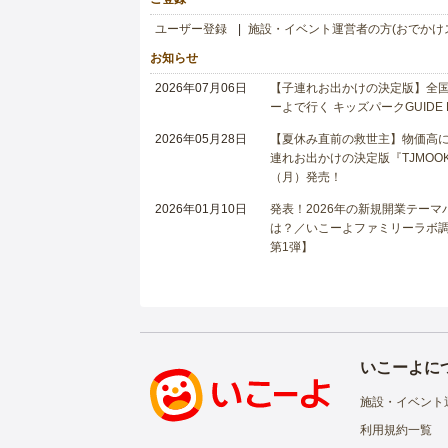
ユーザー登録
施設・イベント運営者の方(おでかけ
お知らせ
2026年07月06日
【子連れお出かけの決定版】全国6
ーよで行く キッズパークGUIDE
2026年05月28日
【夏休み直前の救世主】物価高に
連れお出かけの決定版『TJMOOK
（月）発売！
2026年01月10日
発表！2026年の新規開業テー
は？／いこーよファミリーラボ調査
第1弾】
いこーよに
施設・イベント
利用規約一覧