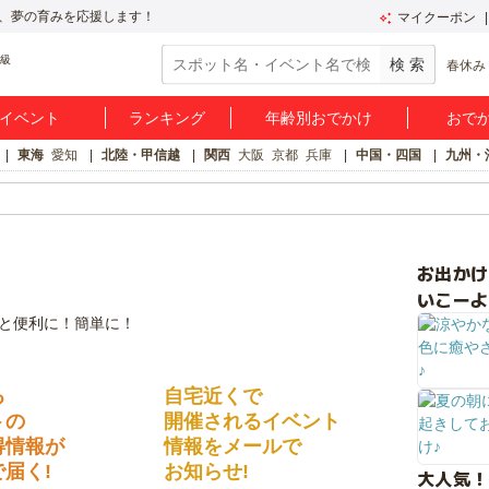
、夢の育みを応援します！
マイクーポン
春休み
イベント
ランキング
年齢別おでかけ
おで
東海
愛知
北陸・甲信越
関西
大阪
京都
兵庫
中国・四国
九州・
お出か
いこーよ
る
自宅近くで
トの
開催されるイベント
得情報が
情報をメールで
届く!
お知らせ!
大人気！