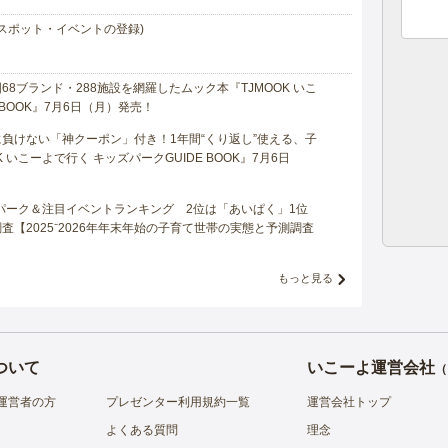
スポット・イベントの登録)
8ブランド・288施設を網羅したムック本『TJMOOK いこ
 BOOK』7月6日（月）発売！
負けない「神クーポン」付き！1年間“くり返し”使える、子
 いこーよで行く キッズパークGUIDE BOOK』7月6日
マパーク＆注目イベントランキング 2位は「あいぱく」1位
【2025⁻2026年年末年始の子育て世帯の実態と予測調査
もっと見る
ついて
いこーよ運営会社
（
運営者の方
プレゼンター利用規約一覧
運営会社トップ
よくある質問
理念