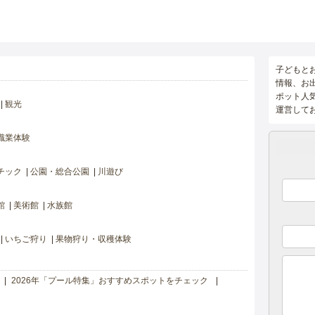
子どもと
情報、お
ポット人
観光
運営して
職業体験
チック
公園・総合公園
川遊び
館
美術館
水族館
いちご狩り
果物狩り・収穫体験
2026年「プール特集」おすすめスポットをチェック