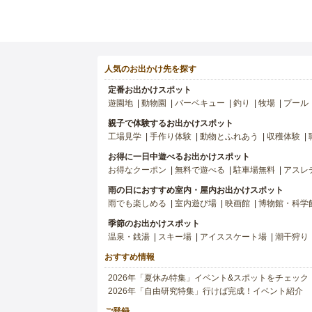
人気のお出かけ先を探す
定番お出かけスポット
遊園地
動物園
バーベキュー
釣り
牧場
プール
親子で体験するお出かけスポット
工場見学
手作り体験
動物とふれあう
収穫体験
お得に一日中遊べるお出かけスポット
お得なクーポン
無料で遊べる
駐車場無料
アスレ
雨の日におすすめ室内・屋内お出かけスポット
雨でも楽しめる
室内遊び場
映画館
博物館・科学
季節のお出かけスポット
温泉・銭湯
スキー場
アイススケート場
潮干狩り
おすすめ情報
2026年「夏休み特集」イベント&スポットをチェック
2026年「自由研究特集」行けば完成！イベント紹介
ご登録