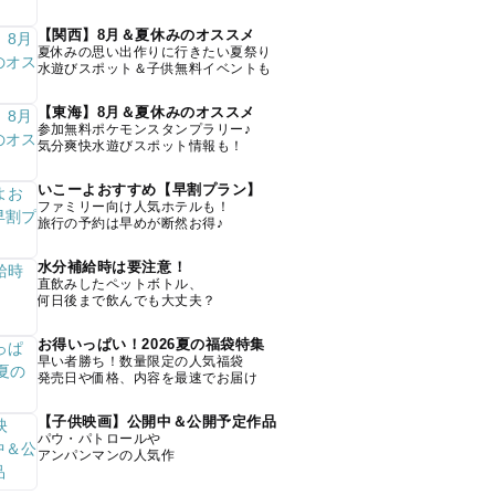
【関西】8月＆夏休みのオススメ
夏休みの思い出作りに行きたい夏祭り
水遊びスポット＆子供無料イベントも
【東海】8月＆夏休みのオススメ
参加無料ポケモンスタンプラリー♪
気分爽快水遊びスポット情報も！
いこーよおすすめ【早割プラン】
ファミリー向け人気ホテルも！
旅行の予約は早めが断然お得♪
水分補給時は要注意！
直飲みしたペットボトル、
何日後まで飲んでも大丈夫？
お得いっぱい！2026夏の福袋特集
早い者勝ち！数量限定の人気福袋
発売日や価格、内容を最速でお届け
【子供映画】公開中＆公開予定作品
パウ・パトロールや
アンパンマンの人気作