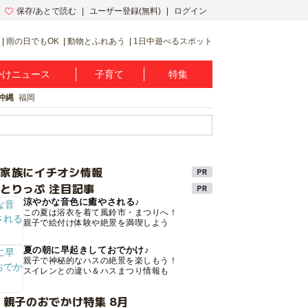
保存/あとで読む
ユーザー登録(無料)
ログイン
雨の日でもOK
動物とふれあう
1日中遊べるスポット
かけニュース
子育て
特集
沖縄
福岡
け家族にイチオシ情報
とりっぷ 注目記事
涼やかな音色に癒やされる♪
この夏は浴衣を着て風鈴市・まつりへ！
親子で絵付け体験や絶景を満喫しよう
夏の朝に早起きしておでかけ♪
親子で神秘的なハスの絶景を楽しもう！
スイレンとの違い＆ハスまつり情報も
 親子のおでかけ特集 8月