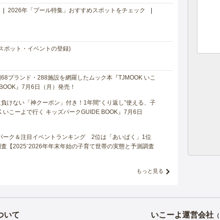
2026年「プール特集」おすすめスポットをチェック
スポット・イベントの登録)
8ブランド・288施設を網羅したムック本『TJMOOK いこ
 BOOK』7月6日（月）発売！
負けない「神クーポン」付き！1年間“くり返し”使える、子
 いこーよで行く キッズパークGUIDE BOOK』7月6日
マパーク＆注目イベントランキング 2位は「あいぱく」1位
【2025⁻2026年年末年始の子育て世帯の実態と予測調査
もっと見る
ついて
いこーよ運営会社
（