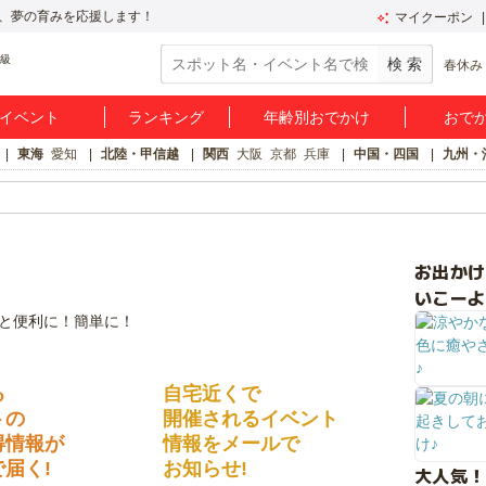
、夢の育みを応援します！
マイクーポン
春休み
イベント
ランキング
年齢別おでかけ
おで
東海
愛知
北陸・甲信越
関西
大阪
京都
兵庫
中国・四国
九州・
お出か
いこーよ
る
自宅近くで
トの
開催されるイベント
得情報が
情報をメールで
届く!
お知らせ!
大人気！