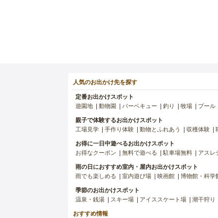
人気のお出かけ先を探す
定番お出かけスポット
遊園地
動物園
バーベキュー
釣り
牧場
プール
親子で体験するお出かけスポット
工場見学
手作り体験
動物とふれあう
収穫体験
お得に一日中遊べるお出かけスポット
お得なクーポン
無料で遊べる
駐車場無料
アスレ
雨の日におすすめ室内・屋内お出かけスポット
雨でも楽しめる
室内遊び場
映画館
博物館・科学
季節のお出かけスポット
温泉・銭湯
スキー場
アイススケート場
潮干狩り
おすすめ情報