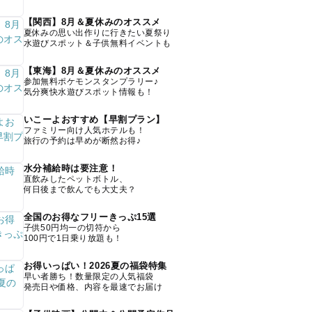
【関西】8月＆夏休みのオススメ
夏休みの思い出作りに行きたい夏祭り
水遊びスポット＆子供無料イベントも
【東海】8月＆夏休みのオススメ
参加無料ポケモンスタンプラリー♪
気分爽快水遊びスポット情報も！
いこーよおすすめ【早割プラン】
ファミリー向け人気ホテルも！
旅行の予約は早めが断然お得♪
水分補給時は要注意！
直飲みしたペットボトル、
何日後まで飲んでも大丈夫？
全国のお得なフリーきっぷ15選
子供50円均一の切符から
100円で1日乗り放題も！
お得いっぱい！2026夏の福袋特集
早い者勝ち！数量限定の人気福袋
発売日や価格、内容を最速でお届け