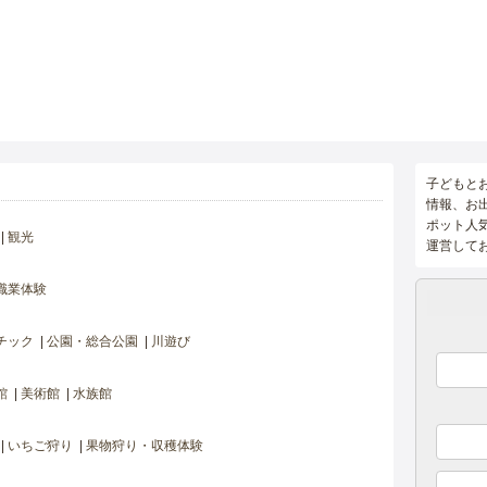
子どもと
情報、お
ポット人
観光
運営して
職業体験
チック
公園・総合公園
川遊び
館
美術館
水族館
いちご狩り
果物狩り・収穫体験