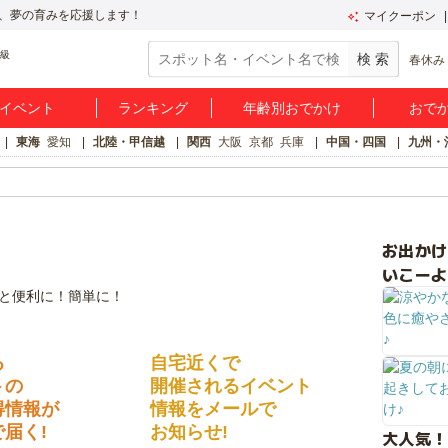
、夢の育みを応援します！
マイクーポン
春休み
イベント
ランキング
年齢別おでかけ
おで
東海
愛知
北陸・甲信越
関西
大阪
京都
兵庫
中国・四国
九州・
お出か
いこーよ
る
自宅近くで
トの
開催されるイベント
得情報が
情報をメールで
届く!
お知らせ!
大人気！