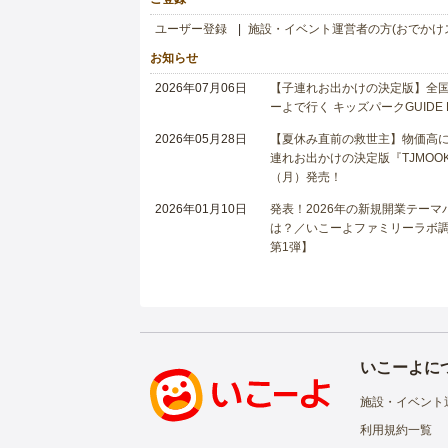
ユーザー登録
施設・イベント運営者の方(おでかけ
お知らせ
2026年07月06日
【子連れお出かけの決定版】全国6
ーよで行く キッズパークGUIDE
2026年05月28日
【夏休み直前の救世主】物価高に
連れお出かけの決定版『TJMOOK
（月）発売！
2026年01月10日
発表！2026年の新規開業テー
は？／いこーよファミリーラボ調査
第1弾】
いこーよに
施設・イベント
利用規約一覧