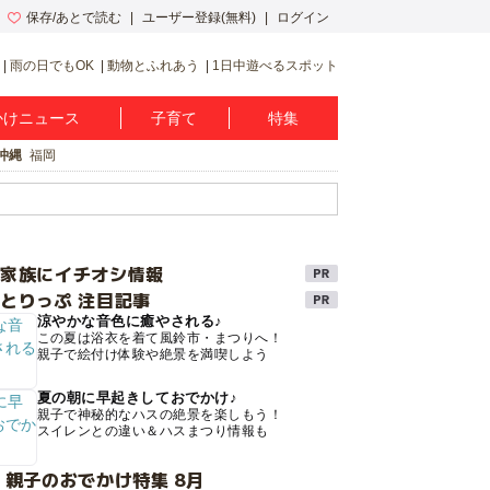
保存/あとで読む
ユーザー登録(無料)
ログイン
雨の日でもOK
動物とふれあう
1日中遊べるスポット
かけニュース
子育て
特集
沖縄
福岡
け家族にイチオシ情報
とりっぷ 注目記事
涼やかな音色に癒やされる♪
この夏は浴衣を着て風鈴市・まつりへ！
親子で絵付け体験や絶景を満喫しよう
夏の朝に早起きしておでかけ♪
親子で神秘的なハスの絶景を楽しもう！
スイレンとの違い＆ハスまつり情報も
 親子のおでかけ特集 8月