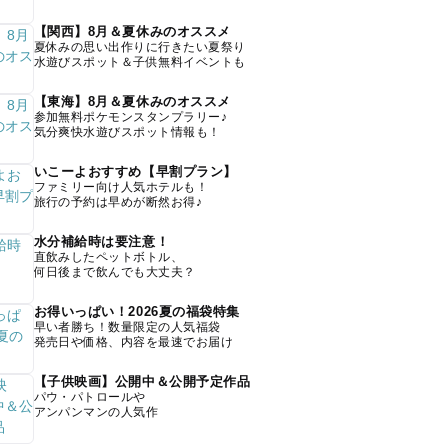
【関西】8月＆夏休みのオススメ
夏休みの思い出作りに行きたい夏祭り
水遊びスポット＆子供無料イベントも
【東海】8月＆夏休みのオススメ
参加無料ポケモンスタンプラリー♪
気分爽快水遊びスポット情報も！
いこーよおすすめ【早割プラン】
ファミリー向け人気ホテルも！
旅行の予約は早めが断然お得♪
水分補給時は要注意！
直飲みしたペットボトル、
何日後まで飲んでも大丈夫？
お得いっぱい！2026夏の福袋特集
早い者勝ち！数量限定の人気福袋
発売日や価格、内容を最速でお届け
【子供映画】公開中＆公開予定作品
パウ・パトロールや
アンパンマンの人気作