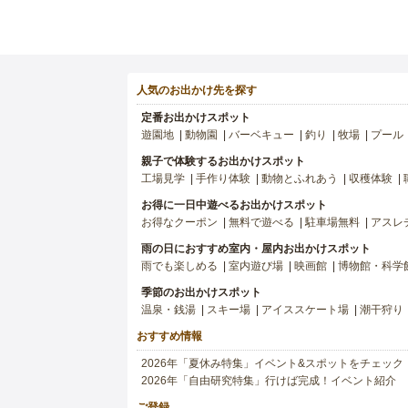
人気のお出かけ先を探す
定番お出かけスポット
遊園地
動物園
バーベキュー
釣り
牧場
プール
親子で体験するお出かけスポット
工場見学
手作り体験
動物とふれあう
収穫体験
お得に一日中遊べるお出かけスポット
お得なクーポン
無料で遊べる
駐車場無料
アスレ
雨の日におすすめ室内・屋内お出かけスポット
雨でも楽しめる
室内遊び場
映画館
博物館・科学
季節のお出かけスポット
温泉・銭湯
スキー場
アイススケート場
潮干狩り
おすすめ情報
2026年「夏休み特集」イベント&スポットをチェック
2026年「自由研究特集」行けば完成！イベント紹介
ご登録