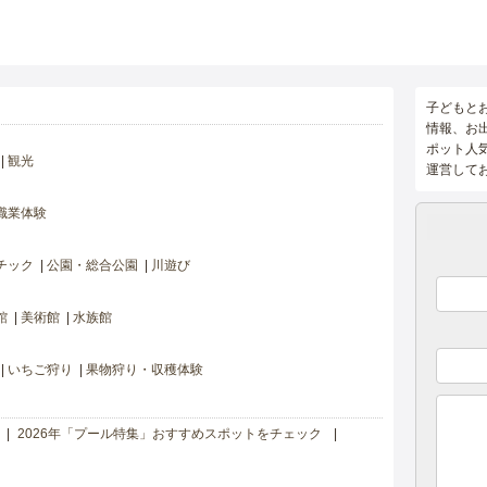
子どもと
情報、お
ポット人
観光
運営して
職業体験
チック
公園・総合公園
川遊び
館
美術館
水族館
いちご狩り
果物狩り・収穫体験
2026年「プール特集」おすすめスポットをチェック