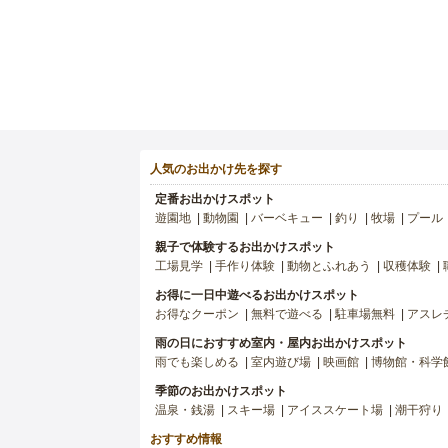
人気のお出かけ先を探す
定番お出かけスポット
遊園地
動物園
バーベキュー
釣り
牧場
プール
親子で体験するお出かけスポット
工場見学
手作り体験
動物とふれあう
収穫体験
お得に一日中遊べるお出かけスポット
お得なクーポン
無料で遊べる
駐車場無料
アスレ
雨の日におすすめ室内・屋内お出かけスポット
雨でも楽しめる
室内遊び場
映画館
博物館・科学
季節のお出かけスポット
温泉・銭湯
スキー場
アイススケート場
潮干狩り
おすすめ情報