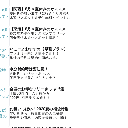
【関西】8月＆夏休みのオススメ
夏休みの思い出作りに行きたい夏祭り
水遊びスポット＆子供無料イベントも
【東海】8月＆夏休みのオススメ
参加無料ポケモンスタンプラリー♪
気分爽快水遊びスポット情報も！
いこーよおすすめ【早割プラン】
ファミリー向け人気ホテルも！
旅行の予約は早めが断然お得♪
水分補給時は要注意！
直飲みしたペットボトル、
何日後まで飲んでも大丈夫？
全国のお得なフリーきっぷ15選
子供50円均一の切符から
100円で1日乗り放題も！
お得いっぱい！2026夏の福袋特集
早い者勝ち！数量限定の人気福袋
発売日や価格、内容を最速でお届け