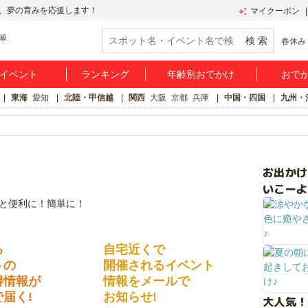
、夢の育みを応援します！
マイクーポン
春休み
イベント
ランキング
年齢別おでかけ
おで
東海
愛知
北陸・甲信越
関西
大阪
京都
兵庫
中国・四国
九州・
お出か
いこーよ
る
自宅近くで
トの
開催されるイベント
得情報が
情報をメールで
届く!
お知らせ!
大人気！