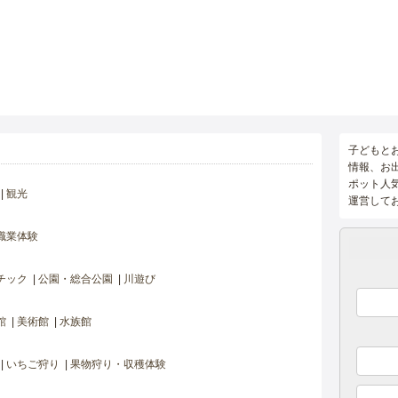
子どもと
情報、お
ポット人
観光
運営して
職業体験
チック
公園・総合公園
川遊び
館
美術館
水族館
いちご狩り
果物狩り・収穫体験