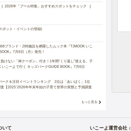
2026年「プール特集」おすすめスポットをチェック
スポット・イベントの登録)
8ブランド・288施設を網羅したムック本『TJMOOK いこ
 BOOK』7月6日（月）発売！
負けない「神クーポン」付き！1年間“くり返し”使える、子
 いこーよで行く キッズパークGUIDE BOOK』7月6日
マパーク＆注目イベントランキング 2位は「あいぱく」1位
【2025⁻2026年年末年始の子育て世帯の実態と予測調査
もっと見る
ついて
いこーよ運営会社
（