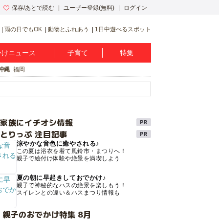
保存/あとで読む
ユーザー登録(無料)
ログイン
雨の日でもOK
動物とふれあう
1日中遊べるスポット
かけニュース
子育て
特集
沖縄
福岡
け家族にイチオシ情報
とりっぷ 注目記事
涼やかな音色に癒やされる♪
この夏は浴衣を着て風鈴市・まつりへ！
親子で絵付け体験や絶景を満喫しよう
夏の朝に早起きしておでかけ♪
親子で神秘的なハスの絶景を楽しもう！
スイレンとの違い＆ハスまつり情報も
 親子のおでかけ特集 8月