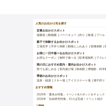
人気のお出かけ先を探す
定番お出かけスポット
遊園地
動物園
バーベキュー
釣り
牧場
プール
親子で体験するお出かけスポット
工場見学
手作り体験
動物とふれあう
収穫体験
お得に一日中遊べるお出かけスポット
お得なクーポン
無料で遊べる
駐車場無料
アスレ
雨の日におすすめ室内・屋内お出かけスポット
雨でも楽しめる
室内遊び場
映画館
博物館・科学
季節のお出かけスポット
温泉・銭湯
スキー場
アイススケート場
潮干狩り
おすすめ情報
2026年「夏休み特集」イベント&スポットをチェック
2026年「自由研究特集」行けば完成！イベント紹介
ご登録