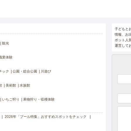
子どもと
情報、お
ポット人
観光
運営して
職業体験
チック
公園・総合公園
川遊び
館
美術館
水族館
いちご狩り
果物狩り・収穫体験
2026年「プール特集」おすすめスポットをチェック