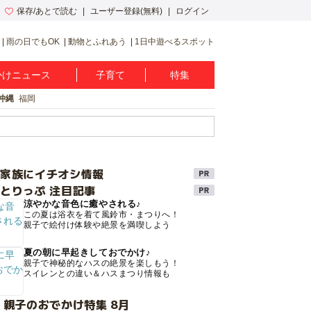
保存/あとで読む
ユーザー登録(無料)
ログイン
雨の日でもOK
動物とふれあう
1日中遊べるスポット
かけニュース
子育て
特集
沖縄
福岡
け家族にイチオシ情報
とりっぷ 注目記事
涼やかな音色に癒やされる♪
この夏は浴衣を着て風鈴市・まつりへ！
親子で絵付け体験や絶景を満喫しよう
夏の朝に早起きしておでかけ♪
親子で神秘的なハスの絶景を楽しもう！
スイレンとの違い＆ハスまつり情報も
 親子のおでかけ特集 8月