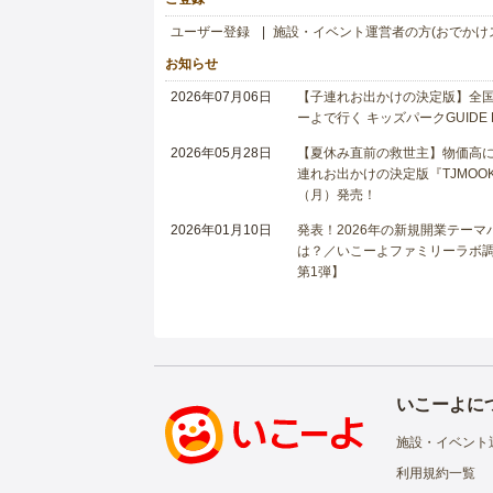
ユーザー登録
施設・イベント運営者の方(おでかけ
お知らせ
2026年07月06日
【子連れお出かけの決定版】全国6
ーよで行く キッズパークGUIDE
2026年05月28日
【夏休み直前の救世主】物価高に
連れお出かけの決定版『TJMOOK
（月）発売！
2026年01月10日
発表！2026年の新規開業テー
は？／いこーよファミリーラボ調査
第1弾】
いこーよに
施設・イベント
利用規約一覧