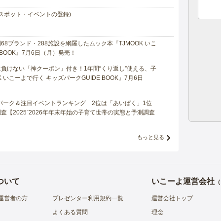
スポット・イベントの登録)
8ブランド・288施設を網羅したムック本『TJMOOK いこ
 BOOK』7月6日（月）発売！
負けない「神クーポン」付き！1年間“くり返し”使える、子
 いこーよで行く キッズパークGUIDE BOOK』7月6日
マパーク＆注目イベントランキング 2位は「あいぱく」1位
【2025⁻2026年年末年始の子育て世帯の実態と予測調査
もっと見る
ついて
いこーよ運営会社
（
運営者の方
プレゼンター利用規約一覧
運営会社トップ
よくある質問
理念