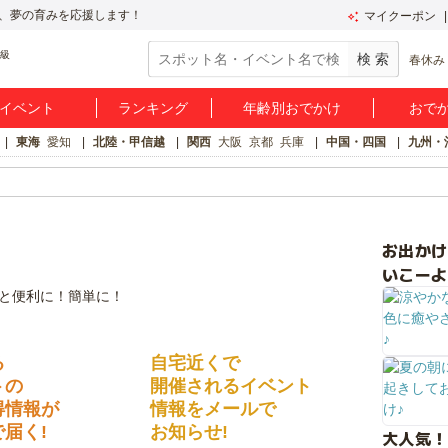
、夢の育みを応援します！
マイクーポン
春休み
イベント
ランキング
年齢別おでかけ
おで
東海
愛知
北陸・甲信越
関西
大阪
京都
兵庫
中国・四国
九州・
お出か
いこーよ
る
自宅近くで
トの
開催されるイベント
得情報が
情報をメールで
届く!
お知らせ!
大人気！