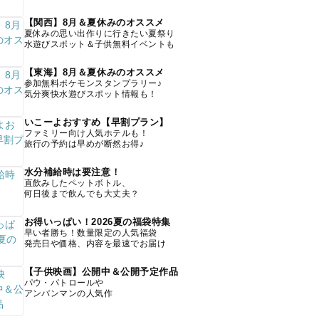
【関西】8月＆夏休みのオススメ
夏休みの思い出作りに行きたい夏祭り
水遊びスポット＆子供無料イベントも
【東海】8月＆夏休みのオススメ
参加無料ポケモンスタンプラリー♪
気分爽快水遊びスポット情報も！
いこーよおすすめ【早割プラン】
ファミリー向け人気ホテルも！
旅行の予約は早めが断然お得♪
水分補給時は要注意！
直飲みしたペットボトル、
何日後まで飲んでも大丈夫？
お得いっぱい！2026夏の福袋特集
早い者勝ち！数量限定の人気福袋
発売日や価格、内容を最速でお届け
【子供映画】公開中＆公開予定作品
パウ・パトロールや
アンパンマンの人気作