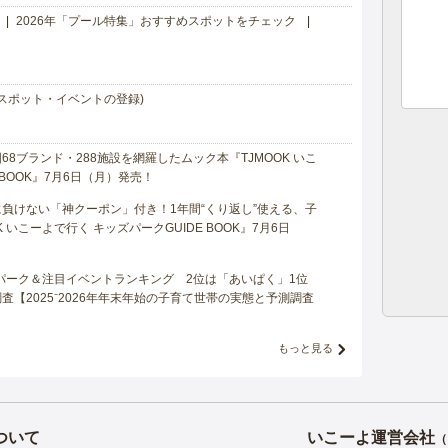
2026年「プール特集」おすすめスポットをチェック
スポット・イベントの登録)
8ブランド・288施設を網羅したムック本『TJMOOK いこ
 BOOK』7月6日（月）発売！
負けない「神クーポン」付き！1年間“くり返し”使える、子
 いこーよで行く キッズパークGUIDE BOOK』7月6日
マパーク＆注目イベントランキング 2位は「あいぱく」1位
【2025⁻2026年年末年始の子育て世帯の実態と予測調査
もっと見る
ついて
いこーよ運営会社
（