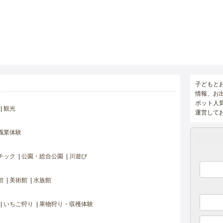
子どもと
情報、お
ポット人
観光
運営して
職業体験
チック
公園・総合公園
川遊び
館
美術館
水族館
いちご狩り
果物狩り・収穫体験