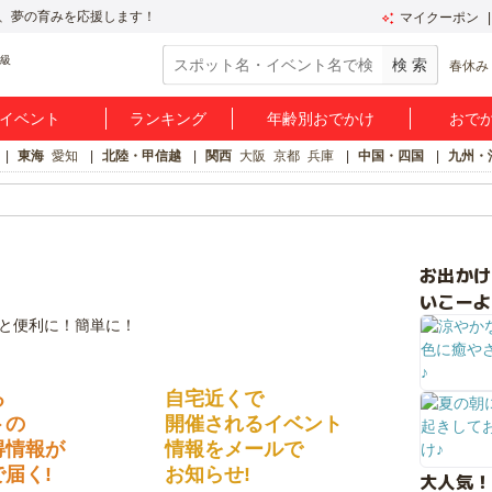
、夢の育みを応援します！
マイクーポン
春休み
イベント
ランキング
年齢別おでかけ
おで
東海
愛知
北陸・甲信越
関西
大阪
京都
兵庫
中国・四国
九州・
お出か
いこーよ
る
自宅近くで
トの
開催されるイベント
得情報が
情報をメールで
届く!
お知らせ!
大人気！