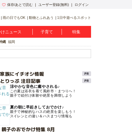
保存/あとで読む
ユーザー登録(無料)
ログイン
雨の日でもOK
動物とふれあう
1日中遊べるスポット
かけニュース
子育て
特集
沖縄
福岡
け家族にイチオシ情報
とりっぷ 注目記事
涼やかな音色に癒やされる♪
この夏は浴衣を着て風鈴市・まつりへ！
親子で絵付け体験や絶景を満喫しよう
夏の朝に早起きしておでかけ♪
親子で神秘的なハスの絶景を楽しもう！
スイレンとの違い＆ハスまつり情報も
 親子のおでかけ特集 8月