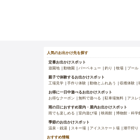
人気のお出かけ先を探す
定番お出かけスポット
遊園地
動物園
バーベキュー
釣り
牧場
プール
親子で体験するお出かけスポット
工場見学
手作り体験
動物とふれあう
収穫体験
お得に一日中遊べるお出かけスポット
お得なクーポン
無料で遊べる
駐車場無料
アスレ
雨の日におすすめ室内・屋内お出かけスポット
雨でも楽しめる
室内遊び場
映画館
博物館・科学
季節のお出かけスポット
温泉・銭湯
スキー場
アイススケート場
潮干狩り
おすすめ情報