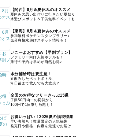
【関西】8月＆夏休みのオススメ
夏休みの思い出作りに行きたい夏祭り
水遊びスポット＆子供無料イベントも
【東海】8月＆夏休みのオススメ
参加無料ポケモンスタンプラリー♪
気分爽快水遊びスポット情報も！
いこーよおすすめ【早割プラン】
ファミリー向け人気ホテルも！
旅行の予約は早めが断然お得♪
水分補給時は要注意！
直飲みしたペットボトル、
何日後まで飲んでも大丈夫？
全国のお得なフリーきっぷ15選
子供50円均一の切符から
100円で1日乗り放題も！
お得いっぱい！2026夏の福袋特集
早い者勝ち！数量限定の人気福袋
発売日や価格、内容を最速でお届け