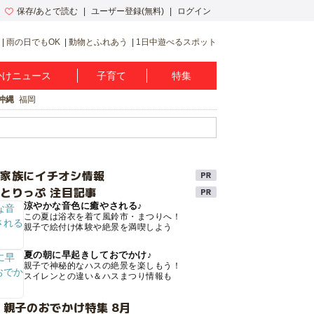
保存/あとで読む
ユーザー登録(無料)
ログイン
雨の日でもOK
動物とふれあう
1日中遊べるスポット
かけニュース
子育て
特集
沖縄
福岡
け家族にイチオシ情報
とりっぷ 注目記事
涼やかな音色に癒やされる♪
この夏は浴衣を着て風鈴市・まつりへ！
親子で絵付け体験や絶景を満喫しよう
夏の朝に早起きしておでかけ♪
親子で神秘的なハスの絶景を楽しもう！
スイレンとの違い＆ハスまつり情報も
 親子のおでかけ特集 8月