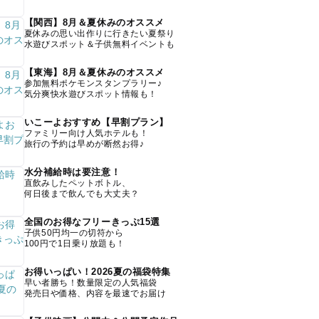
【関西】8月＆夏休みのオススメ
夏休みの思い出作りに行きたい夏祭り
水遊びスポット＆子供無料イベントも
【東海】8月＆夏休みのオススメ
参加無料ポケモンスタンプラリー♪
気分爽快水遊びスポット情報も！
いこーよおすすめ【早割プラン】
ファミリー向け人気ホテルも！
旅行の予約は早めが断然お得♪
水分補給時は要注意！
直飲みしたペットボトル、
何日後まで飲んでも大丈夫？
全国のお得なフリーきっぷ15選
子供50円均一の切符から
100円で1日乗り放題も！
お得いっぱい！2026夏の福袋特集
早い者勝ち！数量限定の人気福袋
発売日や価格、内容を最速でお届け