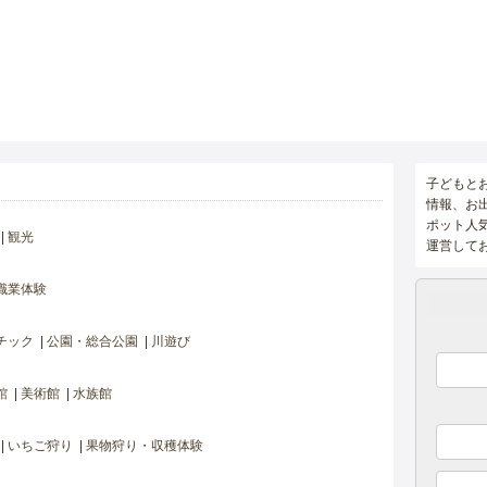
子どもと
情報、お
ポット人
観光
運営して
職業体験
チック
公園・総合公園
川遊び
館
美術館
水族館
いちご狩り
果物狩り・収穫体験