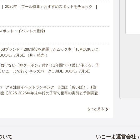
2026年「プール特集」おすすめスポットをチェック
スポット・イベントの登録)
8ブランド・288施設を網羅したムック本『TJMOOK いこ
 BOOK』7月6日（月）発売！
負けない「神クーポン」付き！1年間“くり返し”使える、子
 いこーよで行く キッズパークGUIDE BOOK』7月6日
マパーク＆注目イベントランキング 2位は「あいぱく」1位
【2025⁻2026年年末年始の子育て世帯の実態と予測調査
もっと見る
ついて
いこーよ運営会社
（