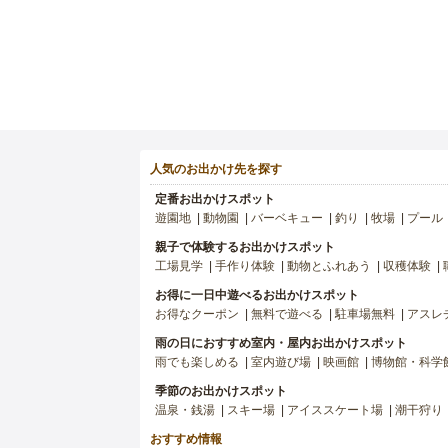
人気のお出かけ先を探す
定番お出かけスポット
遊園地
動物園
バーベキュー
釣り
牧場
プール
親子で体験するお出かけスポット
工場見学
手作り体験
動物とふれあう
収穫体験
お得に一日中遊べるお出かけスポット
お得なクーポン
無料で遊べる
駐車場無料
アスレ
雨の日におすすめ室内・屋内お出かけスポット
雨でも楽しめる
室内遊び場
映画館
博物館・科学
季節のお出かけスポット
温泉・銭湯
スキー場
アイススケート場
潮干狩り
おすすめ情報