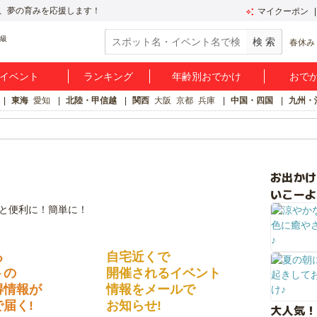
、夢の育みを応援します！
マイクーポン
春休み
イベント
ランキング
年齢別おでかけ
おで
東海
愛知
北陸・甲信越
関西
大阪
京都
兵庫
中国・四国
九州・
お出か
いこーよ
る
自宅近くで
トの
開催されるイベント
得情報が
情報をメールで
届く!
お知らせ!
大人気！