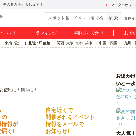
、夢の育みを応援します！
マイクーポン
春休み
イベント
ランキング
年齢別おでかけ
おで
東海
愛知
北陸・甲信越
関西
大阪
京都
兵庫
中国・四国
九州・
お出か
いこーよ
る
自宅近くで
トの
開催されるイベント
得情報が
情報をメールで
届く!
お知らせ!
大人気！