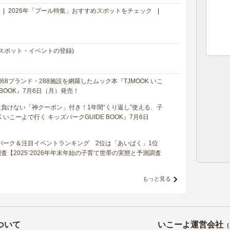
2026年「プール特集」おすすめスポットをチェック
スポット・イベントの登録)
8ブランド・288施設を網羅したムック本『TJMOOK いこ
 BOOK』7月6日（月）発売！
負けない「神クーポン」付き！1年間“くり返し”使える、子
 いこーよで行く キッズパークGUIDE BOOK』7月6日
マパーク＆注目イベントランキング 2位は「あいぱく」1位
【2025⁻2026年年末年始の子育て世帯の実態と予測調査
もっと見る
ついて
いこーよ運営会社
（