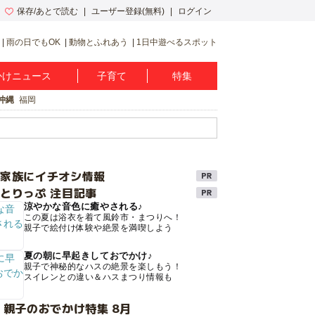
保存/あとで読む
ユーザー登録(無料)
ログイン
雨の日でもOK
動物とふれあう
1日中遊べるスポット
かけニュース
子育て
特集
沖縄
福岡
け家族にイチオシ情報
とりっぷ 注目記事
涼やかな音色に癒やされる♪
この夏は浴衣を着て風鈴市・まつりへ！
親子で絵付け体験や絶景を満喫しよう
夏の朝に早起きしておでかけ♪
親子で神秘的なハスの絶景を楽しもう！
スイレンとの違い＆ハスまつり情報も
 親子のおでかけ特集 8月