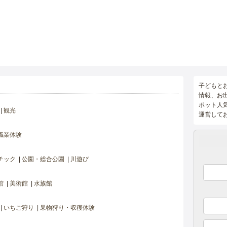
子どもと
情報、お
ポット人
観光
運営して
職業体験
チック
公園・総合公園
川遊び
館
美術館
水族館
いちご狩り
果物狩り・収穫体験