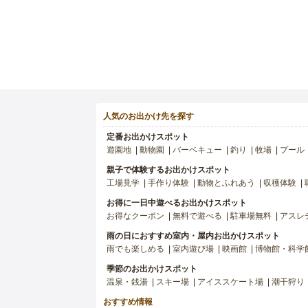
人気のお出かけ先を探す
定番お出かけスポット
遊園地
動物園
バーベキュー
釣り
牧場
プール
親子で体験するお出かけスポット
工場見学
手作り体験
動物とふれあう
収穫体験
お得に一日中遊べるお出かけスポット
お得なクーポン
無料で遊べる
駐車場無料
アスレ
雨の日におすすめ室内・屋内お出かけスポット
雨でも楽しめる
室内遊び場
映画館
博物館・科学
季節のお出かけスポット
温泉・銭湯
スキー場
アイススケート場
潮干狩り
おすすめ情報