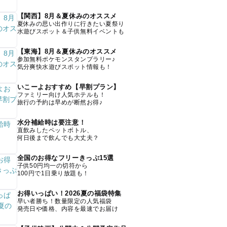
【関西】8月＆夏休みのオススメ
夏休みの思い出作りに行きたい夏祭り
水遊びスポット＆子供無料イベントも
【東海】8月＆夏休みのオススメ
参加無料ポケモンスタンプラリー♪
気分爽快水遊びスポット情報も！
いこーよおすすめ【早割プラン】
ファミリー向け人気ホテルも！
旅行の予約は早めが断然お得♪
水分補給時は要注意！
直飲みしたペットボトル、
何日後まで飲んでも大丈夫？
全国のお得なフリーきっぷ15選
子供50円均一の切符から
100円で1日乗り放題も！
お得いっぱい！2026夏の福袋特集
早い者勝ち！数量限定の人気福袋
発売日や価格、内容を最速でお届け