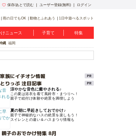
保存/あとで読む
ユーザー登録(無料)
ログイン
雨の日でもOK
動物とふれあう
1日中遊べるスポット
かけニュース
子育て
特集
沖縄
福岡
け家族にイチオシ情報
とりっぷ 注目記事
涼やかな音色に癒やされる♪
この夏は浴衣を着て風鈴市・まつりへ！
親子で絵付け体験や絶景を満喫しよう
夏の朝に早起きしておでかけ♪
親子で神秘的なハスの絶景を楽しもう！
スイレンとの違い＆ハスまつり情報も
 親子のおでかけ特集 8月