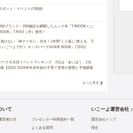
スポット・イベントの登録)
8ブランド・288施設を網羅したムック本『TJMOOK いこ
 BOOK』7月6日（月）発売！
負けない「神クーポン」付き！1年間“くり返し”使える、子
 いこーよで行く キッズパークGUIDE BOOK』7月6日
マパーク＆注目イベントランキング 2位は「あいぱく」1位
【2025⁻2026年年末年始の子育て世帯の実態と予測調査
もっと見る
ついて
いこーよ運営会社
（
運営者の方
プレゼンター利用規約一覧
運営会社トップ
よくある質問
理念