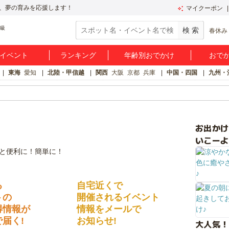
、夢の育みを応援します！
マイクーポン
春休み
イベント
ランキング
年齢別おでかけ
おで
東海
愛知
北陸・甲信越
関西
大阪
京都
兵庫
中国・四国
九州・
お出か
いこーよ
る
自宅近くで
トの
開催されるイベント
得情報が
情報をメールで
届く!
お知らせ!
大人気！