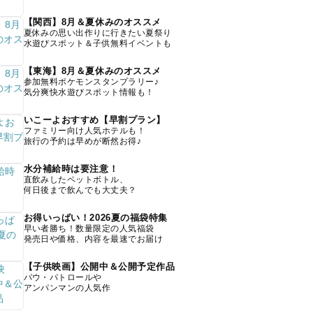
【関西】8月＆夏休みのオススメ
夏休みの思い出作りに行きたい夏祭り
水遊びスポット＆子供無料イベントも
【東海】8月＆夏休みのオススメ
参加無料ポケモンスタンプラリー♪
気分爽快水遊びスポット情報も！
いこーよおすすめ【早割プラン】
ファミリー向け人気ホテルも！
旅行の予約は早めが断然お得♪
水分補給時は要注意！
直飲みしたペットボトル、
何日後まで飲んでも大丈夫？
お得いっぱい！2026夏の福袋特集
早い者勝ち！数量限定の人気福袋
発売日や価格、内容を最速でお届け
【子供映画】公開中＆公開予定作品
パウ・パトロールや
アンパンマンの人気作