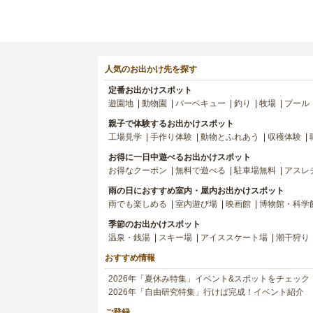
人気のお出かけ先を探す
定番お出かけスポット
遊園地
動物園
バーベキュー
釣り
牧場
プール
親子で体験するお出かけスポット
工場見学
手作り体験
動物とふれあう
収穫体験
お得に一日中遊べるお出かけスポット
お得なクーポン
無料で遊べる
駐車場無料
アスレ
雨の日におすすめ室内・屋内お出かけスポット
雨でも楽しめる
室内遊び場
映画館
博物館・科学
季節のお出かけスポット
温泉・銭湯
スキー場
アイススケート場
潮干狩り
おすすめ情報
2026年「夏休み特集」イベント&スポットをチェック
2026年「自由研究特集」行けば完成！イベント紹介
ご登録