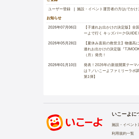
ユーザー登録
施設・イベント運営者の方(おでかけ
お知らせ
2026年07月06日
【子連れお出かけの決定版】全国6
ーよで行く キッズパークGUIDE
2026年05月28日
【夏休み直前の救世主】物価高に
連れお出かけの決定版『TJMOOK
（月）発売！
2026年01月10日
発表！2026年の新規開業テー
は？／いこーよファミリーラボ調査
第1弾】
いこーよに
施設・イベント
利用規約一覧