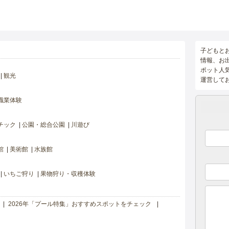
子どもと
情報、お
ポット人
観光
運営して
職業体験
チック
公園・総合公園
川遊び
館
美術館
水族館
いちご狩り
果物狩り・収穫体験
2026年「プール特集」おすすめスポットをチェック