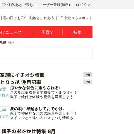
保存/あとで読む
ユーザー登録(無料)
ログイン
雨の日でもOK
動物とふれあう
1日中遊べるスポット
かけニュース
子育て
特集
沖縄
福岡
け家族にイチオシ情報
とりっぷ 注目記事
涼やかな音色に癒やされる♪
この夏は浴衣を着て風鈴市・まつりへ！
親子で絵付け体験や絶景を満喫しよう
夏の朝に早起きしておでかけ♪
親子で神秘的なハスの絶景を楽しもう！
スイレンとの違い＆ハスまつり情報も
 親子のおでかけ特集 8月