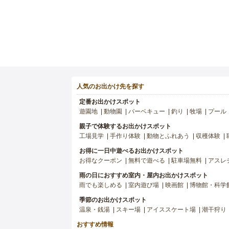
人気のお出かけ先を探す
定番お出かけスポット
遊園地
動物園
バーベキュー
釣り
牧場
プール
親子で体験するお出かけスポット
工場見学
手作り体験
動物とふれあう
収穫体験
お得に一日中遊べるお出かけスポット
お得なクーポン
無料で遊べる
駐車場無料
アスレ
雨の日におすすめ室内・屋内お出かけスポット
雨でも楽しめる
室内遊び場
映画館
博物館・科学
季節のお出かけスポット
温泉・銭湯
スキー場
アイススケート場
潮干狩り
おすすめ情報