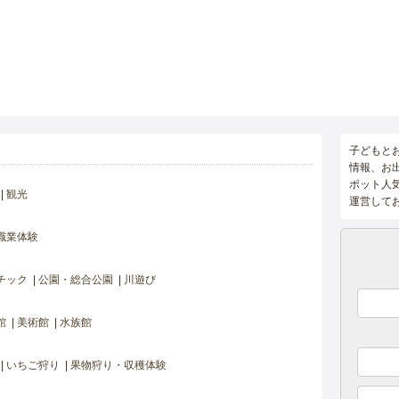
子どもと
情報、お
ポット人
観光
運営して
職業体験
チック
公園・総合公園
川遊び
館
美術館
水族館
いちご狩り
果物狩り・収穫体験