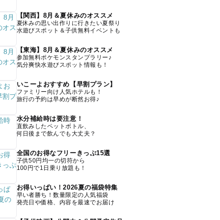
【関西】8月＆夏休みのオススメ
夏休みの思い出作りに行きたい夏祭り
水遊びスポット＆子供無料イベントも
【東海】8月＆夏休みのオススメ
参加無料ポケモンスタンプラリー♪
気分爽快水遊びスポット情報も！
いこーよおすすめ【早割プラン】
ファミリー向け人気ホテルも！
旅行の予約は早めが断然お得♪
水分補給時は要注意！
直飲みしたペットボトル、
何日後まで飲んでも大丈夫？
全国のお得なフリーきっぷ15選
子供50円均一の切符から
100円で1日乗り放題も！
お得いっぱい！2026夏の福袋特集
早い者勝ち！数量限定の人気福袋
発売日や価格、内容を最速でお届け