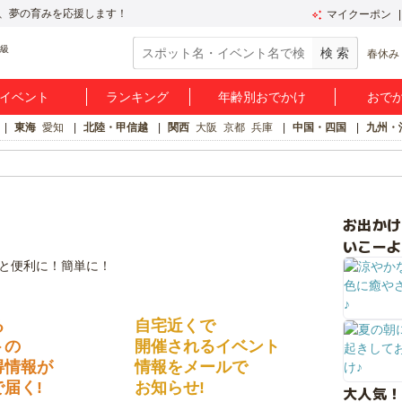
、夢の育みを応援します！
マイクーポン
春休み
イベント
ランキング
年齢別おでかけ
おで
東海
愛知
北陸・甲信越
関西
大阪
京都
兵庫
中国・四国
九州・
お出か
いこーよ
る
自宅近くで
トの
開催されるイベント
得情報が
情報をメールで
届く!
お知らせ!
大人気！