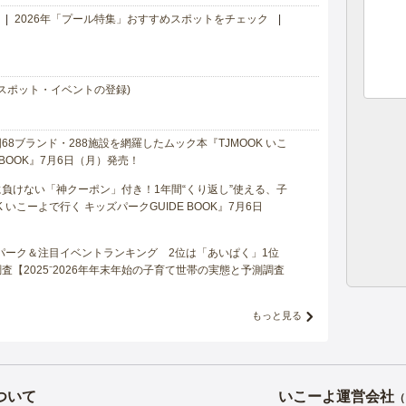
2026年「プール特集」おすすめスポットをチェック
スポット・イベントの登録)
8ブランド・288施設を網羅したムック本『TJMOOK いこ
 BOOK』7月6日（月）発売！
負けない「神クーポン」付き！1年間“くり返し”使える、子
 いこーよで行く キッズパークGUIDE BOOK』7月6日
マパーク＆注目イベントランキング 2位は「あいぱく」1位
【2025⁻2026年年末年始の子育て世帯の実態と予測調査
もっと見る
ついて
いこーよ運営会社
（