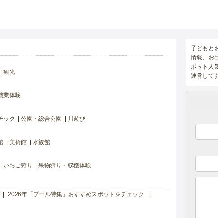
子どもと
情報、お
ポット人
観光
運営して
職業体験
チック
公園・総合公園
川遊び
館
美術館
水族館
いちご狩り
果物狩り・収穫体験
2026年「プール特集」おすすめスポットをチェック