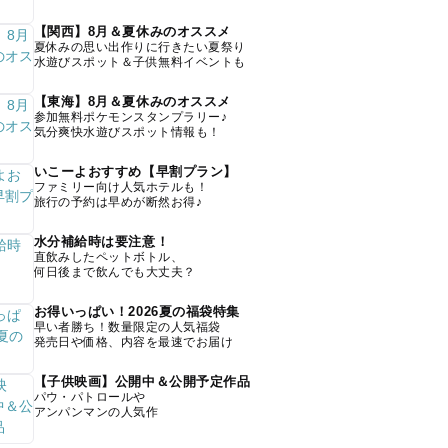
【関西】8月＆夏休みのオススメ
夏休みの思い出作りに行きたい夏祭り
水遊びスポット＆子供無料イベントも
【東海】8月＆夏休みのオススメ
参加無料ポケモンスタンプラリー♪
気分爽快水遊びスポット情報も！
いこーよおすすめ【早割プラン】
ファミリー向け人気ホテルも！
旅行の予約は早めが断然お得♪
水分補給時は要注意！
直飲みしたペットボトル、
何日後まで飲んでも大丈夫？
お得いっぱい！2026夏の福袋特集
早い者勝ち！数量限定の人気福袋
発売日や価格、内容を最速でお届け
【子供映画】公開中＆公開予定作品
パウ・パトロールや
アンパンマンの人気作