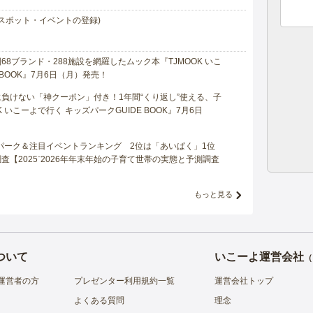
スポット・イベントの登録)
8ブランド・288施設を網羅したムック本『TJMOOK いこ
 BOOK』7月6日（月）発売！
負けない「神クーポン」付き！1年間“くり返し”使える、子
 いこーよで行く キッズパークGUIDE BOOK』7月6日
マパーク＆注目イベントランキング 2位は「あいぱく」1位
【2025⁻2026年年末年始の子育て世帯の実態と予測調査
もっと見る
ついて
いこーよ運営会社
（
運営者の方
プレゼンター利用規約一覧
運営会社トップ
よくある質問
理念