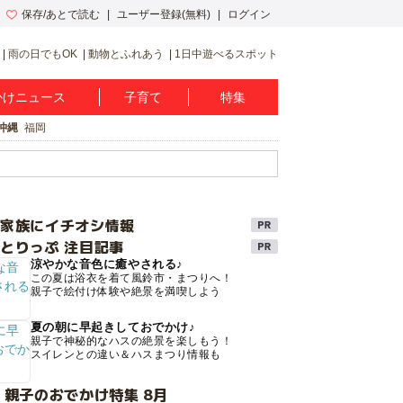
保存/あとで読む
ユーザー登録(無料)
ログイン
雨の日でもOK
動物とふれあう
1日中遊べるスポット
かけニュース
子育て
特集
沖縄
福岡
け家族にイチオシ情報
とりっぷ 注目記事
涼やかな音色に癒やされる♪
この夏は浴衣を着て風鈴市・まつりへ！
親子で絵付け体験や絶景を満喫しよう
夏の朝に早起きしておでかけ♪
親子で神秘的なハスの絶景を楽しもう！
スイレンとの違い＆ハスまつり情報も
 親子のおでかけ特集 8月