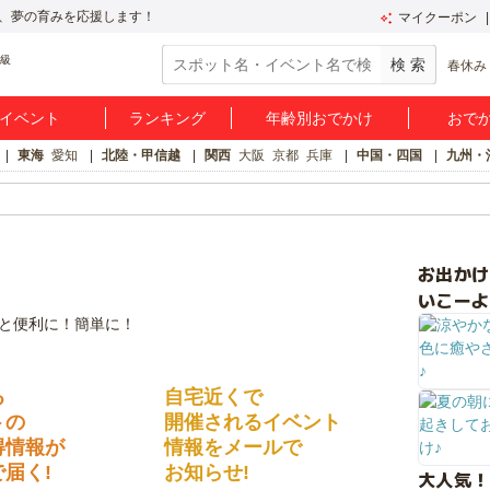
、夢の育みを応援します！
マイクーポン
春休み
イベント
ランキング
年齢別おでかけ
おで
東海
愛知
北陸・甲信越
関西
大阪
京都
兵庫
中国・四国
九州・
お出か
いこーよ
る
自宅近くで
トの
開催されるイベント
得情報が
情報をメールで
届く!
お知らせ!
大人気！