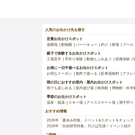
人気のお出かけ先を探す
定番お出かけスポット
遊園地
動物園
バーベキュー
釣り
牧場
プール
親子で体験するお出かけスポット
工場見学
手作り体験
動物とふれあう
収穫体験
お得に一日中遊べるお出かけスポット
お得なクーポン
無料で遊べる
駐車場無料
アスレ
雨の日におすすめ室内・屋内お出かけスポット
雨でも楽しめる
室内遊び場
映画館
博物館・科学
季節のお出かけスポット
温泉・銭湯
スキー場
アイススケート場
潮干狩り
おすすめ情報
2026年「夏休み特集」イベント&スポットをチェック
2026年「自由研究特集」行けば完成！イベント紹介
ご登録