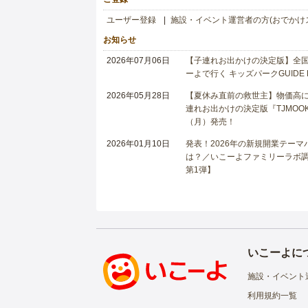
ユーザー登録
施設・イベント運営者の方(おでかけ
お知らせ
2026年07月06日
【子連れお出かけの決定版】全国6
ーよで行く キッズパークGUIDE
2026年05月28日
【夏休み直前の救世主】物価高に
連れお出かけの決定版『TJMOOK
（月）発売！
2026年01月10日
発表！2026年の新規開業テー
は？／いこーよファミリーラボ調査
第1弾】
いこーよに
施設・イベント
利用規約一覧