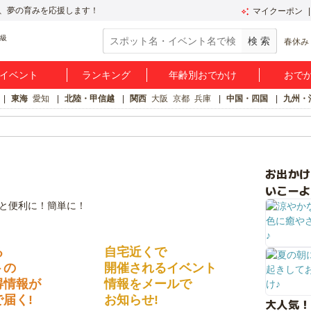
、夢の育みを応援します！
マイクーポン
春休み
イベント
ランキング
年齢別おでかけ
おで
東海
愛知
北陸・甲信越
関西
大阪
京都
兵庫
中国・四国
九州・
お出か
いこーよ
る
自宅近くで
トの
開催されるイベント
得情報が
情報をメールで
届く!
お知らせ!
大人気！