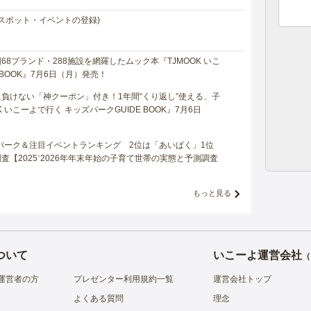
スポット・イベントの登録)
8ブランド・288施設を網羅したムック本『TJMOOK いこ
 BOOK』7月6日（月）発売！
負けない「神クーポン」付き！1年間“くり返し”使える、子
 いこーよで行く キッズパークGUIDE BOOK』7月6日
マパーク＆注目イベントランキング 2位は「あいぱく」1位
【2025⁻2026年年末年始の子育て世帯の実態と予測調査
もっと見る
ついて
いこーよ運営会社
（
運営者の方
プレゼンター利用規約一覧
運営会社トップ
よくある質問
理念