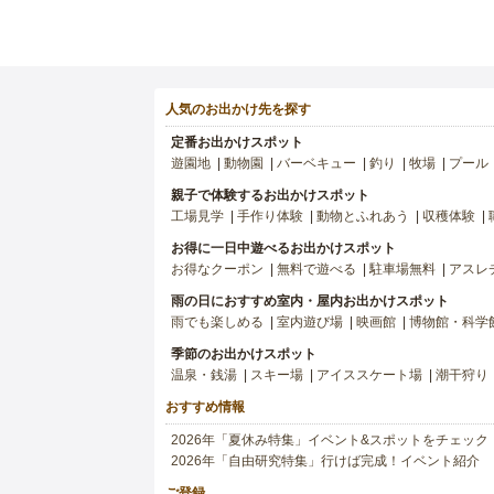
人気のお出かけ先を探す
定番お出かけスポット
遊園地
動物園
バーベキュー
釣り
牧場
プール
親子で体験するお出かけスポット
工場見学
手作り体験
動物とふれあう
収穫体験
お得に一日中遊べるお出かけスポット
お得なクーポン
無料で遊べる
駐車場無料
アスレ
雨の日におすすめ室内・屋内お出かけスポット
雨でも楽しめる
室内遊び場
映画館
博物館・科学
季節のお出かけスポット
温泉・銭湯
スキー場
アイススケート場
潮干狩り
おすすめ情報
2026年「夏休み特集」イベント&スポットをチェック
2026年「自由研究特集」行けば完成！イベント紹介
ご登録