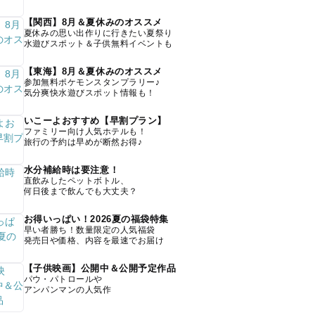
【関西】8月＆夏休みのオススメ
夏休みの思い出作りに行きたい夏祭り
水遊びスポット＆子供無料イベントも
【東海】8月＆夏休みのオススメ
参加無料ポケモンスタンプラリー♪
気分爽快水遊びスポット情報も！
いこーよおすすめ【早割プラン】
ファミリー向け人気ホテルも！
旅行の予約は早めが断然お得♪
水分補給時は要注意！
直飲みしたペットボトル、
何日後まで飲んでも大丈夫？
お得いっぱい！2026夏の福袋特集
早い者勝ち！数量限定の人気福袋
発売日や価格、内容を最速でお届け
【子供映画】公開中＆公開予定作品
パウ・パトロールや
アンパンマンの人気作