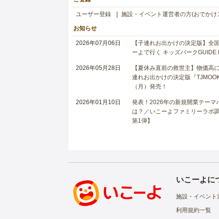
ユーザー登録
施設・イベント運営者の方(おでかけ
お知らせ
2026年07月06日
【子連れお出かけの決定版】全国6
ーよで行く キッズパークGUIDE
2026年05月28日
【夏休み直前の救世主】物価高に
連れお出かけの決定版『TJMOOK
（月）発売！
2026年01月10日
発表！2026年の新規開業テー
は？／いこーよファミリーラボ調査
第1弾】
いこーよに
施設・イベント
利用規約一覧