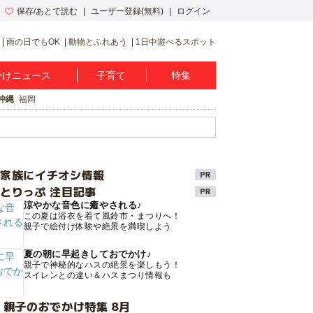
保存/あとで読む
ユーザー登録(無料)
ログイン
雨の日でもOK
動物とふれあう
1日中遊べるスポット
かけニュース
子育て
特集
沖縄
福岡
け家族にイチオシ情報
とりっぷ 注目記事
涼やかな音色に癒やされる♪
この夏は浴衣を着て風鈴市・まつりへ！
親子で絵付け体験や絶景を満喫しよう
夏の朝に早起きしておでかけ♪
親子で神秘的なハスの絶景を楽しもう！
スイレンとの違い＆ハスまつり情報も
 親子のおでかけ特集 8月