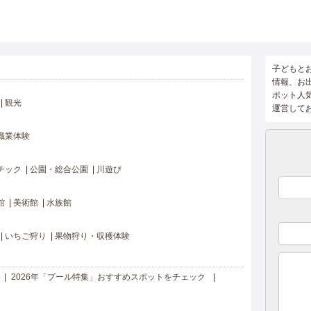
子どもと
情報、お
ポット人
観光
運営して
職業体験
チック
公園・総合公園
川遊び
館
美術館
水族館
いちご狩り
果物狩り・収穫体験
2026年「プール特集」おすすめスポットをチェック