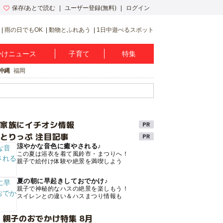
保存/あとで読む
ユーザー登録(無料)
ログイン
雨の日でもOK
動物とふれあう
1日中遊べるスポット
かけニュース
子育て
特集
沖縄
福岡
け家族にイチオシ情報
とりっぷ 注目記事
涼やかな音色に癒やされる♪
この夏は浴衣を着て風鈴市・まつりへ！
親子で絵付け体験や絶景を満喫しよう
夏の朝に早起きしておでかけ♪
親子で神秘的なハスの絶景を楽しもう！
スイレンとの違い＆ハスまつり情報も
 親子のおでかけ特集 8月