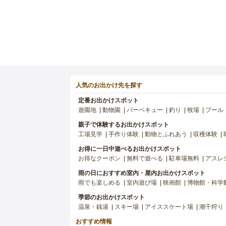
人気のお出かけ先を探す
定番お出かけスポット
遊園地
動物園
バーベキュー
釣り
牧場
プール
親子で体験するお出かけスポット
工場見学
手作り体験
動物とふれあう
収穫体験
お得に一日中遊べるお出かけスポット
お得なクーポン
無料で遊べる
駐車場無料
アスレ
雨の日におすすめ室内・屋内お出かけスポット
雨でも楽しめる
室内遊び場
映画館
博物館・科学
季節のお出かけスポット
温泉・銭湯
スキー場
アイススケート場
潮干狩り
おすすめ情報