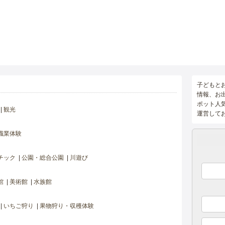
子どもと
情報、お
ポット人
観光
運営して
職業体験
チック
公園・総合公園
川遊び
館
美術館
水族館
いちご狩り
果物狩り・収穫体験