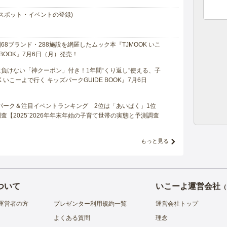
スポット・イベントの登録)
8ブランド・288施設を網羅したムック本『TJMOOK いこ
 BOOK』7月6日（月）発売！
負けない「神クーポン」付き！1年間“くり返し”使える、子
 いこーよで行く キッズパークGUIDE BOOK』7月6日
マパーク＆注目イベントランキング 2位は「あいぱく」1位
【2025⁻2026年年末年始の子育て世帯の実態と予測調査
もっと見る
ついて
いこーよ運営会社
（
運営者の方
プレゼンター利用規約一覧
運営会社トップ
よくある質問
理念