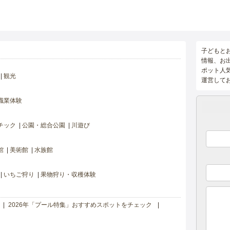
子どもと
情報、お
ポット人
観光
運営して
職業体験
チック
公園・総合公園
川遊び
館
美術館
水族館
いちご狩り
果物狩り・収穫体験
2026年「プール特集」おすすめスポットをチェック