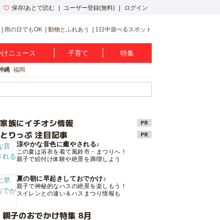
保存/あとで読む
ユーザー登録(無料)
ログイン
雨の日でもOK
動物とふれあう
1日中遊べるスポット
かけニュース
子育て
特集
沖縄
福岡
け家族にイチオシ情報
とりっぷ 注目記事
涼やかな音色に癒やされる♪
この夏は浴衣を着て風鈴市・まつりへ！
親子で絵付け体験や絶景を満喫しよう
夏の朝に早起きしておでかけ♪
親子で神秘的なハスの絶景を楽しもう！
スイレンとの違い＆ハスまつり情報も
 親子のおでかけ特集 8月