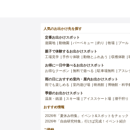
人気のお出かけ先を探す
定番お出かけスポット
遊園地
動物園
バーベキュー
釣り
牧場
プール
親子で体験するお出かけスポット
工場見学
手作り体験
動物とふれあう
収穫体験
お得に一日中遊べるお出かけスポット
お得なクーポン
無料で遊べる
駐車場無料
アスレ
雨の日におすすめ室内・屋内お出かけスポット
雨でも楽しめる
室内遊び場
映画館
博物館・科学
季節のお出かけスポット
温泉・銭湯
スキー場
アイススケート場
潮干狩り
おすすめ情報
2026年「夏休み特集」イベント&スポットをチェック
2026年「自由研究特集」行けば完成！イベント紹介
ご登録