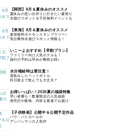
【関西】8月＆夏休みのオススメ
夏休みの思い出作りに行きたい夏祭り
水遊びスポット＆子供無料イベントも
【東海】8月＆夏休みのオススメ
参加無料ポケモンスタンプラリー♪
気分爽快水遊びスポット情報も！
いこーよおすすめ【早割プラン】
ファミリー向け人気ホテルも！
旅行の予約は早めが断然お得♪
水分補給時は要注意！
直飲みしたペットボトル、
何日後まで飲んでも大丈夫？
お得いっぱい！2026夏の福袋特集
早い者勝ち！数量限定の人気福袋
発売日や価格、内容を最速でお届け
【子供映画】公開中＆公開予定作品
パウ・パトロールや
アンパンマンの人気作