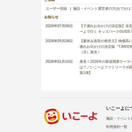
ユーザー登録
施設・イベント運営者の方(おでかけ
お知らせ
2026年07月06日
【子連れお出かけの決定版】全国6
ーよで行く キッズパークGUIDE
2026年05月28日
【夏休み直前の救世主】物価高に
連れお出かけの決定版『TJMOOK
（月）発売！
2026年01月10日
発表！2026年の新規開業テー
は？／いこーよファミリーラボ調査
第1弾】
いこーよに
施設・イベント
利用規約一覧