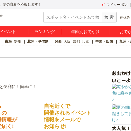
、夢の育みを応援します！
マイクーポン
春休み
イベント
ランキング
年齢別おでかけ
おで
東海
愛知
北陸・甲信越
関西
大阪
京都
兵庫
中国・四国
九州・
お出か
いこーよ
る
自宅近くで
トの
開催されるイベント
得情報が
情報をメールで
届く!
お知らせ!
大人気！