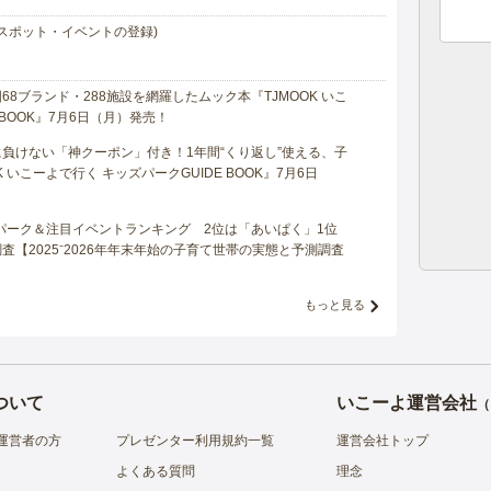
スポット・イベントの登録)
8ブランド・288施設を網羅したムック本『TJMOOK いこ
 BOOK』7月6日（月）発売！
負けない「神クーポン」付き！1年間“くり返し”使える、子
 いこーよで行く キッズパークGUIDE BOOK』7月6日
マパーク＆注目イベントランキング 2位は「あいぱく」1位
【2025⁻2026年年末年始の子育て世帯の実態と予測調査
もっと見る
ついて
いこーよ運営会社
（
運営者の方
プレゼンター利用規約一覧
運営会社トップ
よくある質問
理念