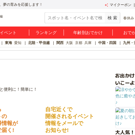
、夢の育みを応援します！
マイクーポン
春休み
イベント
ランキング
年齢別おでかけ
おで
東海
愛知
北陸・甲信越
関西
大阪
京都
兵庫
中国・四国
九州・
お出か
いこーよ
る
自宅近くで
トの
開催されるイベント
得情報が
情報をメールで
届く!
お知らせ!
大人気！