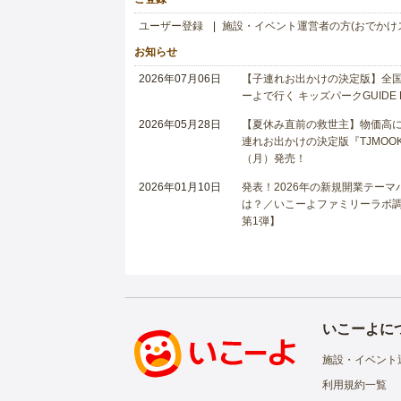
ユーザー登録
施設・イベント運営者の方(おでかけ
お知らせ
2026年07月06日
【子連れお出かけの決定版】全国6
ーよで行く キッズパークGUIDE
2026年05月28日
【夏休み直前の救世主】物価高に
連れお出かけの決定版『TJMOOK
（月）発売！
2026年01月10日
発表！2026年の新規開業テー
は？／いこーよファミリーラボ調査
第1弾】
いこーよに
施設・イベント
利用規約一覧