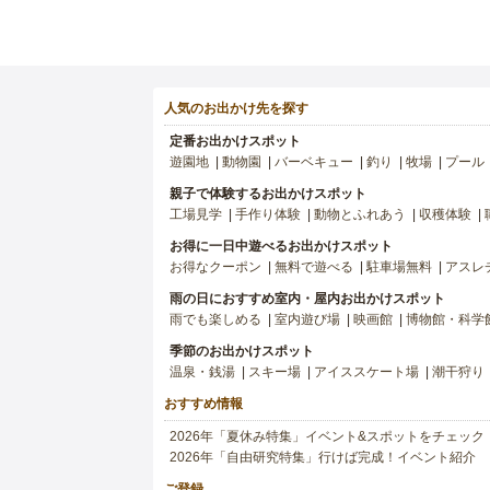
人気のお出かけ先を探す
定番お出かけスポット
遊園地
動物園
バーベキュー
釣り
牧場
プール
親子で体験するお出かけスポット
工場見学
手作り体験
動物とふれあう
収穫体験
お得に一日中遊べるお出かけスポット
お得なクーポン
無料で遊べる
駐車場無料
アスレ
雨の日におすすめ室内・屋内お出かけスポット
雨でも楽しめる
室内遊び場
映画館
博物館・科学
季節のお出かけスポット
温泉・銭湯
スキー場
アイススケート場
潮干狩り
おすすめ情報
2026年「夏休み特集」イベント&スポットをチェック
2026年「自由研究特集」行けば完成！イベント紹介
ご登録