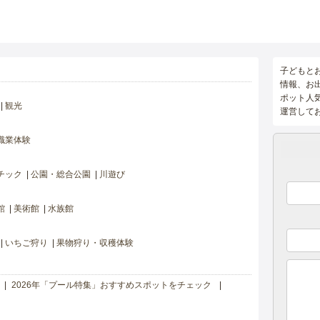
子どもと
情報、お
ポット人
観光
運営して
職業体験
チック
公園・総合公園
川遊び
館
美術館
水族館
いちご狩り
果物狩り・収穫体験
2026年「プール特集」おすすめスポットをチェック