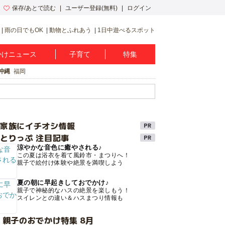
保存/あとで読む
ユーザー登録(無料)
ログイン
雨の日でもOK
動物とふれあう
1日中遊べるスポット
かけニュース
子育て
特集
沖縄
福岡
け家族にイチオシ情報
とりっぷ 注目記事
涼やかな音色に癒やされる♪
この夏は浴衣を着て風鈴市・まつりへ！
親子で絵付け体験や絶景を満喫しよう
夏の朝に早起きしておでかけ♪
親子で神秘的なハスの絶景を楽しもう！
スイレンとの違い＆ハスまつり情報も
 親子のおでかけ特集 8月