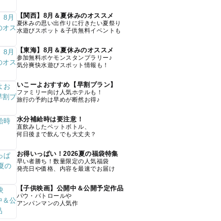
【関西】8月＆夏休みのオススメ
夏休みの思い出作りに行きたい夏祭り
水遊びスポット＆子供無料イベントも
【東海】8月＆夏休みのオススメ
参加無料ポケモンスタンプラリー♪
気分爽快水遊びスポット情報も！
いこーよおすすめ【早割プラン】
ファミリー向け人気ホテルも！
旅行の予約は早めが断然お得♪
水分補給時は要注意！
直飲みしたペットボトル、
何日後まで飲んでも大丈夫？
お得いっぱい！2026夏の福袋特集
早い者勝ち！数量限定の人気福袋
発売日や価格、内容を最速でお届け
【子供映画】公開中＆公開予定作品
パウ・パトロールや
アンパンマンの人気作