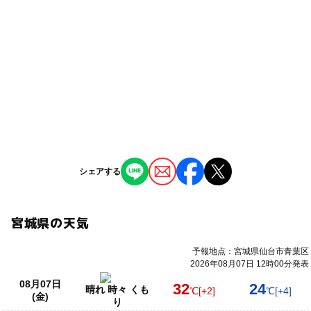
シェアする
宮城県の天気
予報地点：宮城県仙台市青葉区
2026年08月07日 12時00分発表
08月07日
32
24
晴れ 時々 くも
℃
[+2]
℃
[+4]
(金)
り