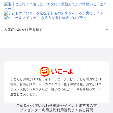
人気のお出かけ先を探す
全国からプール子連れおでかけスポットを探す
北海道･東北のプールおでかけ
北陸･甲信越のプールおでかけ
関東のプールおでかけ
東海のプールおでかけ
関西のプールおでかけ
中国･四国のプールおでかけ
子どもとお出かけ情報サイト「いこーよ」は、子どものおでかけ
九州･沖縄のプールおでかけ
情報、お出かけスポットのクチコミ・親子体験情報、おでかけス
ポット人気ランキングなど、親子のつながり・幸せを願って日々
運営しております。
定番お出かけスポット
遊園地
ご意見やお問い合わせ
施設やイベント運営者の方
動物園
プレゼンター利用規約
利用規約
よくある質問