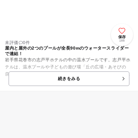
保存
166
未評価
0件
屋内と屋外の2つのプールが全長90mのウォータースライダー
で連結！
岩手県花巻市の志戸平ホテルの中の温水プールです。志戸平ホ
テルは、温水プールや子どもの遊び場「丘の広場・あそびの
森」などがあり、大人から子供まで世代を超えた楽しさが揃っ
続きをみる
たレジャースポットです。 ...