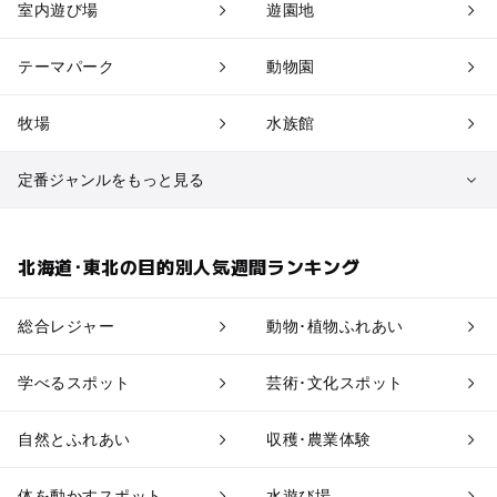
室内遊び場
遊園地
テーマパーク
動物園
牧場
水族館
定番ジャンルをもっと見る
植物園・フラワーパーク
自然景観
北海道･東北の目的別人気週間ランキング
果物狩り・収穫体験
博物館・科学館
総合レジャー
動物･植物ふれあい
工場見学
体験施設
学べるスポット
芸術･文化スポット
アスレチック
公園・総合公園
自然とふれあい
収穫･農業体験
温泉・銭湯
ホテル・旅館
体を動かすスポット
水遊び場