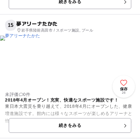
続きをみる
す。 特に、滑り台付きのウォ...
夢アリーナたかた
15
岩手県陸前高田市 / スポーツ施設, プール
保存
26
未評価
0件
2018年4月オープン！充実、快適なスポーツ施設です！
東日本大震災を乗り越えて、2018年4月にオープンした、健康
増進施設です。館内には様々なスポーツが楽しめるアリーナと
他の区的ホール、銃剣道場、屋内プールがあり、季節、天気を
続きをみる
気にすることなくいつで...