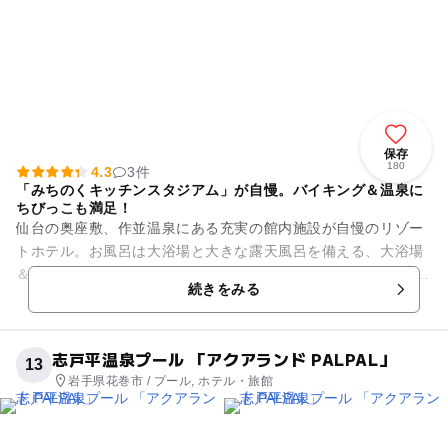
保存
180
4.3
3件
「みちのくキッチンスタジアム」が自慢。バイキング＆温泉に
ちびっこも満足！
仙台の奥座敷、作並温泉にある充実の館内施設が自慢のリゾー
トホテル。お風呂は大浴場と大きな露天風呂を備える、大浴場
＆露天風呂「じゃぶ～ん」があります。絶景が楽しめる“美人づ
続きをみる
くりの湯”を堪能してみて...
志戸平温泉プール 「アクアランド PALPAL」
13
岩手県花巻市 / プール, ホテル・旅館