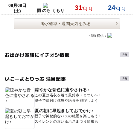
08月08日
31
24
℃
[-1]
℃
[-1]
雨 のち くもり
(土)
降水確率・週間天気をみる
情報提供：
お出かけ家族にイチオシ情報
いこーよとりっぷ 注目記事
涼やかな音色に癒やされる♪
この夏は浴衣を着て風鈴市・まつりへ！
親子で絵付け体験や絶景を満喫しよう
夏の朝に早起きしておでかけ♪
親子で神秘的なハスの絶景を楽しもう！
スイレンとの違い＆ハスまつり情報も