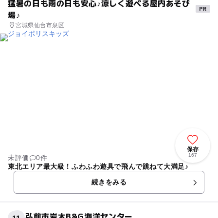
猛暑の日も雨の日も安心♪涼しく遊べる屋内あそび
場♪
宮城県仙台市泉区
保存
167
未評価
0件
東北エリア最大級！ふわふわ遊具で飛んで跳ねて大満足♪
続きをみる
弘前市岩木B&G海洋センター