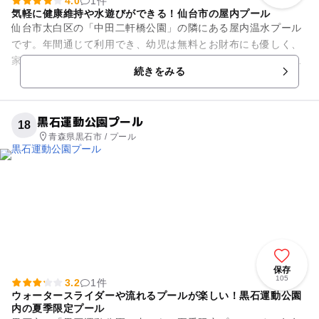
4.0
1件
気軽に健康維持や水遊びができる！仙台市の屋内プール
仙台市太白区の「中田二軒橋公園」の隣にある屋内温水プール
です。年間通じて利用でき、幼児は無料とお財布にも優しく、
家族で楽しむには最適。施設内には25mプールの他、幼児用プ
続きをみる
ールがあり、楽しみながら...
黒石運動公園プール
18
青森県黒石市 / プール
保存
105
3.2
1件
ウォータースライダーや流れるプールが楽しい！黒石運動公園
内の夏季限定プール