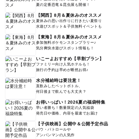
夏の定番恐竜＆昆虫展も開催！
【関西】8月＆夏休みのオススメ
夏休みの思い出作りに行きたい夏祭り
水遊びスポット＆子供無料イベントも
【東海】8月＆夏休みのオススメ
参加無料ポケモンスタンプラリー♪
気分爽快水遊びスポット情報も！
いこーよおすすめ【早割プラン】
ファミリー向け人気ホテルも！
旅行の予約は早めが断然お得♪
水分補給時は要注意！
直飲みしたペットボトル、
何日後まで飲んでも大丈夫？
お得いっぱい！2026夏の福袋特集
早い者勝ち！数量限定の人気福袋
発売日や価格、内容を最速でお届け
【子供映画】公開中＆公開予定作品
パウ・パトロールや
アンパンマンの人気作