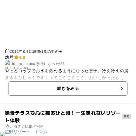
2011年8月に訪問
/
1歳の男の子
幼児
4.0
io_no_mama
/
参考に
なった!
5件
やっとコップでお水を飲めるようになった息子。冷え冷えの湧
き水をひしゃくですくってこくこくこく。おいしかったらし
く、にっこにこｗ連れてったかいがありました；▽；
続きをみる
絶景テラスで心に残るひと時！一生忘れないリゾー
ト体験
北海道勇払郡占冠村