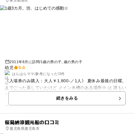
東京都港区
2011年8月に訪問
/
1歳の男の子
歳の男の子
幼児
5.0
はらはらママ
/
参考に
なった!
3件
《入場券のみ購入：大人￥1,800-／1人》 夏休み最後の日曜。
人でごった返していたけど メイン水槽のある場所※ は 誰もい
なくて、 水槽を独り占めすることが出来ました。 （※穴場
続きをみる
は、入場して直進した つきあたり★） １歳児とのお出かけ
に、オススメです★ 大きい水槽がどんどんどーん！とあるから
（少ないけど） 小さい水槽をいっぱい見るより、楽だし・わか
桜島納涼観光船の口コミ
りやすい。 （小学生～大人には、ここだけじゃ物足りない）
鹿児島県鹿児島市
アシカショーは会場が狭く、イルカショー中に満席！ 展示物も