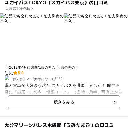
スカイバスTOKYO（スカイバス東京）の口コミ
に住んでいた人であれば、「懐かしい！」と思える物があると
東京都千代田区
思います。私は東急コーチが懐かしかった。あと、お土産屋さ
んが面白かったです。N700系のはし鉄や、つり革（！）が売っ
ていました。 もう少し子供が大きくなったら、もっと楽しめる
と思います。また来ようと思います。
2012年4月に訪問
/
1歳の男の子
歳の男の子
幼児
5.0
はらはらママ
/
参考に
なった!
12件
車と電車が大好きな坊と スカイバスを堪能しました！ 昨年９
月に『皇居・丸の内・銀座コース』 （当時１歳半、写真上から
３枚） 今年４月 『東京タワー・レインボーブリッジコース』
続きをみる
に乗車。 （１歳１１カ月、写真下1枚） バスの高さは３．８メ
ートル。 街路樹の下を通り抜ける時は 手の届きそうな緑に興
奮！ 線路の高架下を通過する時は 迫力満点です★ （高架下の
大分マリーンパレス水族館「うみたまご」の口コミ
高さ制限が３．８メートル!!） 風を感じ ご機嫌だった坊！ 小学