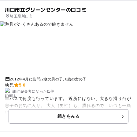
川口市立グリーンセンターの口コミ
埼玉県川口市
2012年4月に訪問
/
2歳の男の子
0歳の女の子
幼児
5.0
shima
/
参考に
なった!
1件
年パスで何度も行っています。 近所にはない、大きな滑り台が
息子のお気に入り。 大人（男性）も、滑れるので いつも一緒
に滑ってます。 あと「鳩ヶ谷公団住宅 川口市立医療センタ
続きをみる
ー」のバスでいくのもおすすめ。 東門側に大きい滑り台などが
あるので、入ってすぐに遊べます。 正門から入っちゃうと、移
動が結構大変。 （帰りのバスの本数が少ないので、事前に時