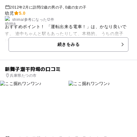
2012年2月に訪問
/
2歳の男の子
0歳の女の子
幼児
5.0
shima
/
参考に
なった!
2件
おすすめポイント！ 「運転出来る電車！」は、かなり良いで
す。 途中ちゃんと駅もあったりして、本格的。 うちの息子
は、真剣な顔して運転してました。 その他の展示物は、（２歳
続きをみる
半には）まだ分からないようでした。 でも、キッズルームが、
あるのでそこでも楽しめます。
新舞子潮干狩場の口コミ
兵庫県たつの市