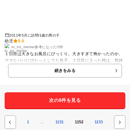
2011年5月に訪問
/
1歳の男の子
幼児
5.0
io_no_mama
/
参考に
なった!
3件
１日目は大きなお風呂にびっくり。大きすぎて怖かったのか、
ママとパパにぴたっとしてた息子。２日目に入った時は、気持
ちいいのを覚えたのか、にっこにこで大満足のようでした＾＾*
続きをみる
次の8件を見る
1
…
1151
1152
1153