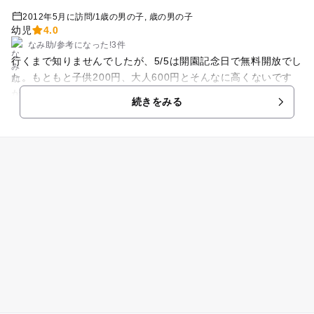
2012年5月に訪問
/
1歳の男の子
歳の男の子
幼児
4.0
なみ助
/
参考に
なった!
3件
行くまで知りませんでしたが、5/5は開園記念日で無料開放でし
た。もともと子供200円、大人600円とそんなに高くないです
が、それでもありがたいです。ただ、ものすごく混んでまし
続きをみる
た。。が、園内はとても広いので、動物は普通に見れます。ゾ
ウ、キリン、ライオンにウマ。子供がまだ小さいので、滞在時
間は1時間半くらいでしたが、動物園を満喫できました。 ちな
みに動物園のある駅には、「京王レールランド」も付いていま
す。 駐車場がちょっと小さく、いつも混んでいるので、可能な
ら電車で行くのが良いと思います。