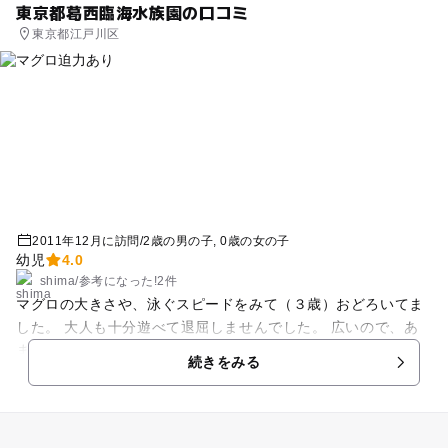
東京都葛西臨海水族園の口コミ
間 要チェック！） ※写真は、バス停から東門の屋根が見えて
東京都江戸川区
いる様子です。 こんなに近いんですよ。
2011年12月に訪問
/
2歳の男の子
0歳の女の子
幼児
4.0
shima
/
参考に
なった!
2件
マグロの大きさや、泳ぐスピードをみて（３歳）おどろいてま
した。 大人も十分遊べて退屈しませんでした。 広いので、あ
まり子供が歩けないうちは、ベビカーが必要だと思います。 あ
続きをみる
と真っ暗に近い場所があるので、子供を見失いそうになりまし
た。