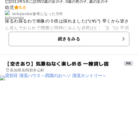
2012年5月に訪問
/
2歳の女の子
0歳の男の子
歳の女の子
幼児
5.0
kotopanda
/
参考に
なった!
3件
採るわ採るわで画像の５倍は採れました(*≧∀≦*) 早くから皆さ
ん並んでおられて開園と同時にみんな必死((((；゜Д゜))) 干潟
が出来るまでにアサリ、ハマグリはほぼ採り尽くされ、干潟が
続きをみる
でてからはマテ貝採りができます(*^^*) アサリやハマグリが採
りたい場合は開園時間に合わせて行って下さい☆ マテ貝採りを
するなら塩をもっていくべし♪
【空きあり】気兼ねなく楽しめる 一棟貸し宿
高知県長岡郡本山町