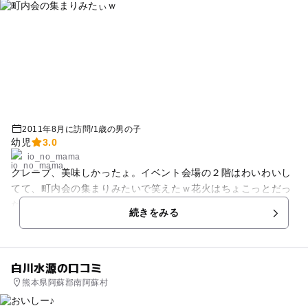
少ないので、混雑する日は賢く過ごしたい… そこで、おすすめ
の過ごし方が、こちら。 《おすすめ過ごし方》 ★アシカ⇒
水槽 ⇒ イルカショー（ベンチでランチ※） ★水槽⇒ アシカ
⇒ 外でランチ※⇒ イルカショー （※食事とセット券も有。
好評みたい） （※イルカベンチ軽食OK。揚げパン？なら中
で買える） （※ディズニーの様に 手の甲スタンプで再入場
出来る） いやぁ～、水槽にがっぷりかじりついてました。 短
時間だったのに、興奮して、帰りはぐっすり… 生まれてはじめ
2011年8月に訪問
/
1歳の男の子
て「感動した」体験にちがいないので 星、五つにしておきまし
幼児
3.0
ょう♪
io_no_mama
クレープ、美味しかったょ。イベント会場の２階はわいわいし
てて、町内会の集まりみたいで笑えたｗ花火はちょこっとだっ
たけど綺麗だったょ。でも、息子は船の汽笛にびっくりして、
続きをみる
号泣ｗあとは、、、んー…抽選会の賞品の遠藤選手のサイン色
紙がiPodよりランク下の賞品にされてる事にパパもママもちょ
っと納得いかなかった・・・かな？ｗ
白川水源の口コミ
熊本県阿蘇郡南阿蘇村