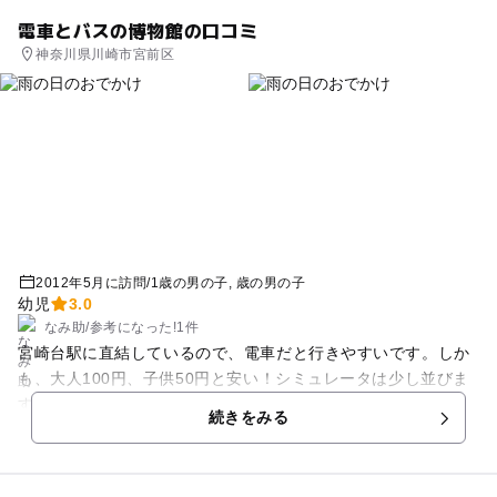
電車とバスの博物館の口コミ
神奈川県川崎市宮前区
2012年5月に訪問
/
1歳の男の子
歳の男の子
幼児
3.0
なみ助
/
参考に
なった!
1件
宮崎台駅に直結しているので、電車だと行きやすいです。しか
も、大人100円、子供50円と安い！シミュレータは少し並びま
すが（私は、子供がまだ１歳なので並ぶのは断念しました）、
続きをみる
係りの方（運転手だったのかな？と思えるような方でした）が
電車の操縦方法を直接教えてくれたりして、とても面白そうで
した。 東急電鉄の歴史を見ることができます。田園都市線沿い