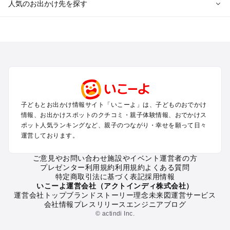
人気のお出かけ先を探す
全国からプール子連れおでかけスポットを探す
北海道･東北のプールおでかけ
北陸･甲信越のプールおでかけ
関東のプールおでかけ
東海のプールおでかけ
関西のプールおでかけ
中国･四国のプールおでかけ
子どもとお出かけ情報サイト「いこーよ」は、子どものおでかけ
九州･沖縄のプールおでかけ
情報、お出かけスポットのクチコミ・親子体験情報、おでかけス
ポット人気ランキングなど、親子のつながり・幸せを願って日々
運営しております。
定番お出かけスポット
遊園地
ご意見やお問い合わせ
施設やイベント運営者の方
動物園
プレゼンター利用規約
利用規約
よくある質問
バーベキュー
特定商取引法に基づく表記
採用情報
釣り
いこーよ運営会社（アクトインディ株式会社）
運営会社トップ
ブランドストーリー
理念
未来図
運営サービス
牧場
会社情報
プレスリリース
エンジニアブログ
プール
© actindi Inc.
アスレチック