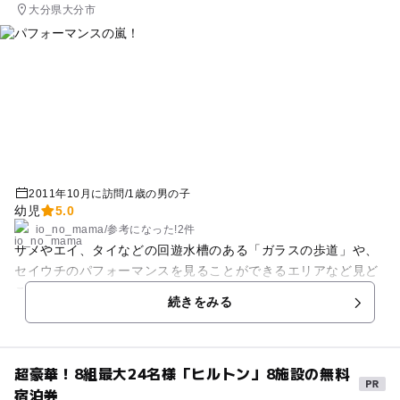
大分県大分市
生くらいの少年少女も楽しんでました。 晴れた日は最高だと思
います！ 当日は台風が去ったあとで 緑もキラキラしていて、
気持ちよかったです♪ ガイドのお姉さんたちは 観光名所の説明
は勿論上手で面白く、 写真撮影のポイントまで教えてくれま
す。 当日は外国からのお客様が多かったんですが 英語ガイド
用のイヤホンも用意されている様です。 大人もこどもも日本観
光に来た外国の方も 誰でも楽しめるのでおすすめです★
・・・おまけ・・・・・・・・・ ■ オープンバスなので肌寒い
＆帽子が飛ばされる可能性があります。 ■ ペットボトルのジュ
2011年10月に訪問
/
1歳の男の子
ースとおやつを食べさせましたが 何も言われなかったので軽
幼児
5.0
食OKかと思われます！ ■ チケットは次回の割引券として使え
io_no_mama
/
参考に
なった!
2件
ます。
サメやエイ、タイなどの回遊水槽のある「ガラスの歩道」や、
セイウチのパフォーマンスを見ることができるエリアなど見ど
ころが豊富で息子も最初から最後まで拍手しっぱなしで喜んで
続きをみる
いました＾＾本物のナマケモノにも会えますょ！びっくり！
超豪華！8組最大24名様「ヒルトン」8施設の無料
宿泊券