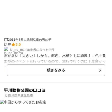
2011年8月に訪問
/
1歳の男の子
幼児
5.0
io_no_mama
/
参考に
なった!
4件
魚が近い！大きい！しかも、館内、水槽ともに綺麗！！色々参
加型のイベントも行っているので、旅行で行くのに丁度良かっ
たです。１歳の息子も最初から最後まで大騒ぎでしたｗｗｗ
続きをみる
平川動物公園の口コミ
鹿児島県鹿児島市