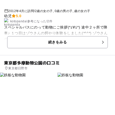
2012年4月に訪問
/
2歳の女の子
0歳の男の子
歳の女の子
幼児
5.0
kotopanda
/
参考に
なった!
2件
スペシャルバスにのって動物にご挨拶(*≧∀≦*) 途中２ヶ所で降
車♪ １つ目はゾウさんの餌やり体験をしました(*^^*) ゾウさん
の鼻って意外にチクチクするんですね(￣▽￣;) ２つ目はライオ
続きをみる
ンさん、チーターさん、 ヒグマさんのバックヤードに入らせて
もらえました♪ 貴重な体験出来ましたが、やっぱりウチの子は
パンダが一番大好きでした☆
東京都多摩動物公園の口コミ
東京都日野市