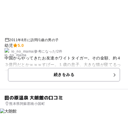
2011年8月に訪問
/
1歳の男の子
幼児
5.0
io_no_mama
/
参考に
なった!
2件
中国からやってきたお友達ホワイトタイガー。その金額、約４
３億円だとかｗｗｗすげー。１歳の息子、大きな猫が寝てるっ
て最後まで「にゃんにゃん！！」言うてましたｗコアラもカピ
続きをみる
バラさんも可愛かった。大満足。
田の原温泉 大朗館の口コミ
熊本県阿蘇郡南小国町