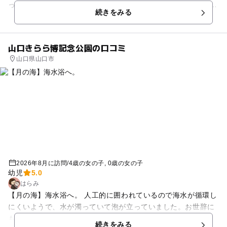
って。 また、ママの伝えたい事、どうしたら赤ちゃんに伝えら
続きをみる
れるのかな・...
山口きらら博記念公園の口コミ
山口県山口市
2026年8月に訪問
/
4歳の女の子
0歳の女の子
幼児
5.0
はらみ
【月の海】海水浴へ。 人工的に囲われているので海水が循環し
にくいようで、水が濁っていて泡が立っていました。お世辞に
も綺麗とは言えない海😭だから人が少ないのかな？ 波が穏やか
続きをみる