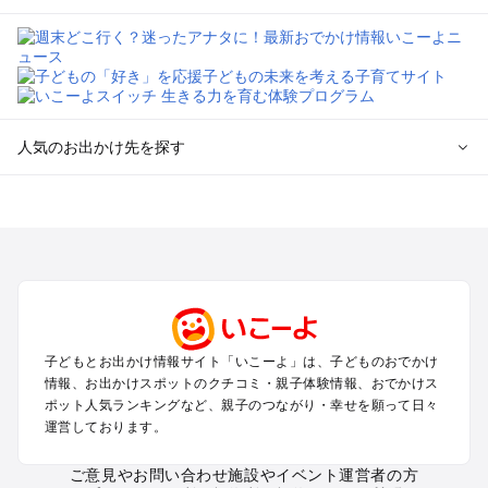
人気のお出かけ先を探す
全国からプール子連れおでかけスポットを探す
北海道･東北のプールおでかけ
北陸･甲信越のプールおでかけ
関東のプールおでかけ
東海のプールおでかけ
関西のプールおでかけ
中国･四国のプールおでかけ
子どもとお出かけ情報サイト「いこーよ」は、子どものおでかけ
九州･沖縄のプールおでかけ
情報、お出かけスポットのクチコミ・親子体験情報、おでかけス
ポット人気ランキングなど、親子のつながり・幸せを願って日々
運営しております。
定番お出かけスポット
遊園地
ご意見やお問い合わせ
施設やイベント運営者の方
動物園