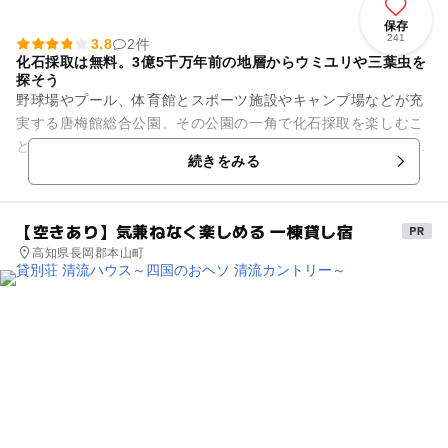
保存
241
3.8
2件
化石採取は無料。3億5千万年前の地層からウミユリや三葉虫を
探そう
野球場やプール、体育館とスポーツ施設やキャンプ場などが充
実する唐梅館総合公園。その公園の一角で化石採取を楽しむこ
とができます。化石採取ができる地層は、3億5千万年前という
続きをみる
古生代の石炭紀のもの。ウ...
【空きあり】気兼ねなく楽しめる 一棟貸し宿
高知県長岡郡本山町