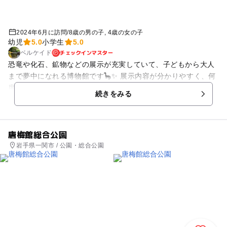
2024年6月に訪問
/
8歳の男の子
4歳の女の子
幼児
5.0
小学生
5.0
チェックインマスター
ベルケイド
恐竜や化石、鉱物などの展示が充実していて、子どもから大人
まで夢中になれる博物館です🦕✨ 展示内容が分かりやすく、何
度訪れても新しい発見があります。 今回はモンスターハンター
続きをみる
とのコラボ展示も開催されており、人気モンスターのジンオウ
ガやリオレイアの展示を見ることができて感動しました🐉🔥 世
界観がしっかり再現されていて、モンハンファンなら思わず写
唐梅館総合公園
真を撮りたくなる内容でした📸
岩手県一関市 / 公園・総合公園