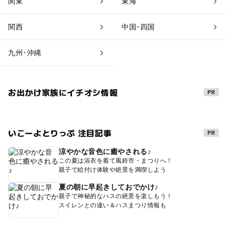
関東
東海
関西
中国･四国
九州･沖縄
お出かけ家族にイチオシ情報
いこーよとりっぷ 注目記事
涼やかな音色に癒やされる♪
この夏は浴衣を着て風鈴市・まつりへ！
親子で絵付け体験や絶景を満喫しよう
夏の朝に早起きしておでかけ♪
親子で神秘的なハスの絶景を楽しもう！
スイレンとの違い＆ハスまつり情報も