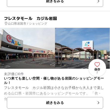
続きをみる
フレスタモール カジル岩国
山口県岩国市 / ショッピング
保存
2
未評価
0件
いつ来ても楽しい空間・催し物がある岩国のショッピングモー
ル！
フレスタモール カジル岩国は小さなお子様から大人まで楽し
める山口県・岩国市にあるショッピングモールです。 「衣・
食・住」様々な魅力的なお店があり、また、楽しいイベントも
続きをみる
たくさん開催！ 【...