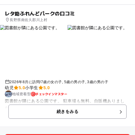
レタ助ふれんどパークの口コミ
長野県南佐久郡川上村
2026年8月に訪問
/
7歳の女の子
5歳の男の子
3歳の男の子
幼児
5.0
小学生
5.0
チェックインマスター
地域密着型
図書館が隣にある公園です。 駐車場も無料。自販機ありまし
た！ 広いのでかなり楽しめました！
続きをみる