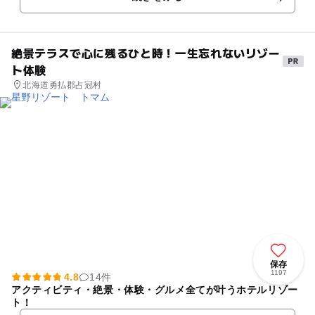
なので子どもは遊びやすく、楽しんでいましたが、白い水着が
黒くなりました💦 シャワー室と更衣室は男女それぞれにあり、
入ると更衣室、シャワーは3台ありました。割と綺麗です。
絶景テラスで心に残るひと時！一生忘れないリゾー
ト体験
北海道勇払郡占冠村
保存
1197
4.8
14件
アクティビティ・絶景・体験・グルメ全てが叶うホテルリゾー
ト！