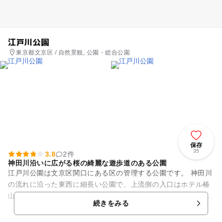
江戸川公園
東京都文京区 / 自然景観, 公園・総合公園
保存
35
3.8
2件
神田川沿いに広がる桜の綺麗な遊歩道のある公園
江戸川公園は文京区関口にある区の管理する公園です。 神田川
の流れに沿った東西に細長い公園で、上流側の入口はホテル椿
山荘東京の外壁傍からはじまり、江戸川橋駅まで続きます。 ソ
続きをみる
メイヨシノが多く植...