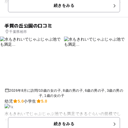
がち。 でも、実際はとってもデリケート。 ●あせも ●乳児湿疹
続きをみる
...
手賀の丘公園の口コミ
千葉県柏市
2026年8月に訪問
/
10歳の女の子
8歳の男の子
6歳の男の子
3歳の男の
子
1歳の女の子
幼児
5.0
小学生
5.0
k
水もきれいでじゃぶじゃぶ池でも満足できるぐらいの規模でし
た！
続きをみる