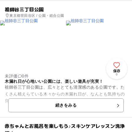
祖師谷三丁目公園
東京都世田谷区 / 公園・総合公園
保存
0
未評価
0件
木漏れ日が心地いい公園には、楽しい遊具が充実！
祖師谷三丁目公園は、広々ととても清潔感のある公園です。た
くさん植えらている木々からの木漏れ日が、なんとも気持ちの
良い空間をつくり出しています。ゆったりと日向ぼっこやピク
続きをみる
ニックをするのにぴったりで...
赤ちゃんとお風呂を楽しもう♪スキンケアレッスン洗浄