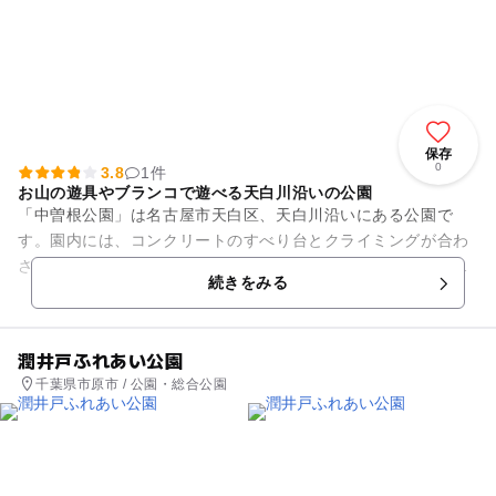
保存
0
3.8
1件
お山の遊具やブランコで遊べる天白川沿いの公園
「中曽根公園」は名古屋市天白区、天白川沿いにある公園で
す。園内には、コンクリートのすべり台とクライミングが合わ
さった山型の遊具と、バスケットタイプのブランコと通常のブ
続きをみる
ランコが1基ずつ、象形遊具、...
潤井戸ふれあい公園
千葉県市原市 / 公園・総合公園