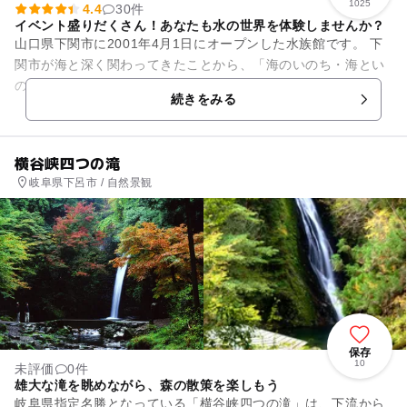
1025
4.4
30件
イベント盛りだくさん！あなたも水の世界を体験しませんか？
山口県下関市に2001年4月1日にオープンした水族館です。 下
関市が海と深く関わってきたことから、「海のいのち・海とい
のち」をメインコンセプトとしています。2025年8月には、ア
続きをみる
シカを展示する...
横谷峡四つの滝
岐阜県下呂市 / 自然景観
保存
10
未評価
0件
雄大な滝を眺めながら、森の散策を楽しもう
岐阜県指定名勝となっている「横谷峡四つの滝」は、下流から