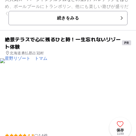
め、ボールプールにトランポリン、他にも楽しい遊びが盛りだ
くさん！さらに入場後は設置ゲーム機がフリープレイで何度で
続きをみる
も遊べます。 キッズラン...
絶景テラスで心に残るひと時！一生忘れないリゾー
ト体験
北海道勇払郡占冠村
保存
1199
4.8
14件