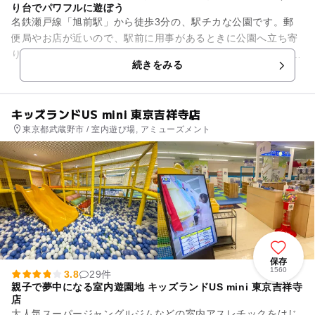
り台でパワフルに遊ぼう
名鉄瀬戸線「旭前駅」から徒歩3分の、駅チカな公園です。郵
便局やお店が近いので、駅前に用事があるときに公園へ立ち寄
り、子どもを遊ばせることができますね。 遊具はボルダリング
続きをみる
＆二連すべり台付き...
キッズランドUS mini 東京吉祥寺店
東京都武蔵野市 / 室内遊び場, アミューズメント
保存
1560
3.8
29件
親子で夢中になる室内遊園地 キッズランドUS mini 東京吉祥寺
店
大人気スーパージャングルジムなどの室内アスレチックをはじ