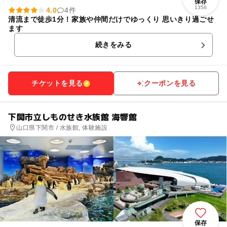
保存
1356
4.0
4件
清流まで徒歩1分！家族や仲間だけでゆっくり 思いきり過ごせ
ます
続きをみる
チケットを見る
クーポンを見る
下関市立しものせき水族館 海響館
山口県下関市 / 水族館, 体験施設
保存