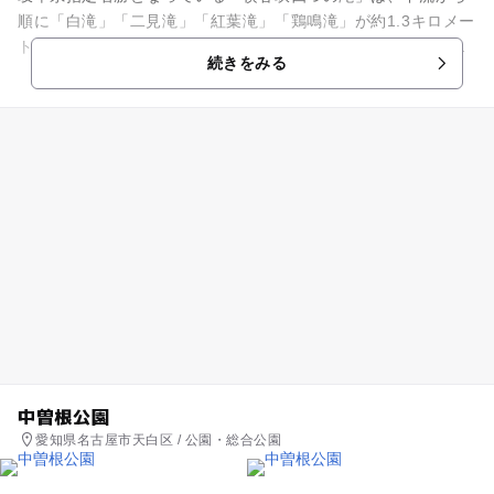
順に「白滝」「二見滝」「紅葉滝」「鶏鳴滝」が約1.3キロメー
トルの間に点在し、それぞれに個性ある滝の織り成すコントラ
続きをみる
ストが楽しめる自然景観...
中曽根公園
愛知県名古屋市天白区 / 公園・総合公園