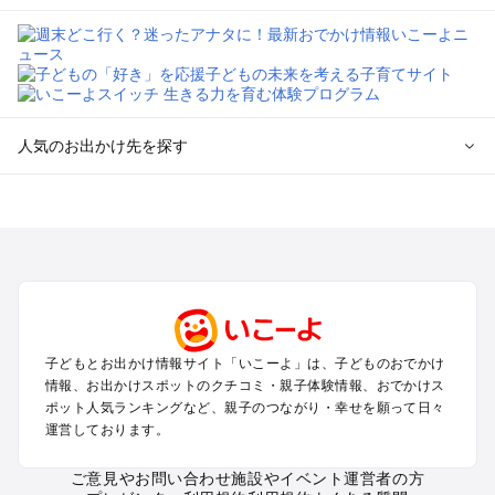
人気のお出かけ先を探す
全国からプール子連れおでかけスポットを探す
北海道･東北のプールおでかけ
北陸･甲信越のプールおでかけ
関東のプールおでかけ
東海のプールおでかけ
関西のプールおでかけ
中国･四国のプールおでかけ
子どもとお出かけ情報サイト「いこーよ」は、子どものおでかけ
九州･沖縄のプールおでかけ
情報、お出かけスポットのクチコミ・親子体験情報、おでかけス
ポット人気ランキングなど、親子のつながり・幸せを願って日々
運営しております。
定番お出かけスポット
遊園地
ご意見やお問い合わせ
施設やイベント運営者の方
動物園