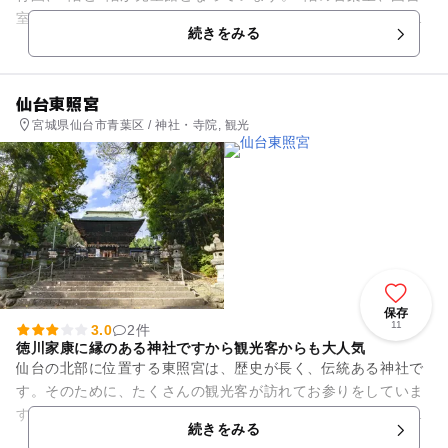
室では、様々な貸し出しゲームで遊んだり、友だちとゆっくり
続きをみる
おしゃべりをしたり、1人...
仙台東照宮
宮城県仙台市青葉区 / 神社・寺院, 観光
保存
11
3.0
2件
徳川家康に縁のある神社ですから観光客からも大人気
仙台の北部に位置する東照宮は、歴史が長く、伝統ある神社で
す。そのために、たくさんの観光客が訪れてお参りをしていま
す。また、国指定重要文化財として有名ですから、地元の方々
続きをみる
からは誇りに思われています...