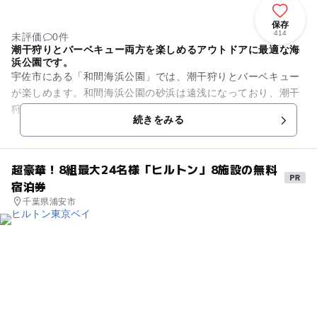
保存
414
未評価
0件
潮干狩りとバーベキュー両方を楽しめるアウトドアに最適な海
浜公園です。
宇佐市にある「和間海浜公園」では、潮干狩りとバーベキュー
が楽しめます。和間海浜公園の砂浜は遠浅になっており、潮干
狩りスポットとして大変人気があります。潮干狩り用具やバー
続きをみる
ベキュー用具のレンタルを行...
超豪華！8組最大24名様「ヒルトン」8施設の無料
宿泊券
千葉県浦安市