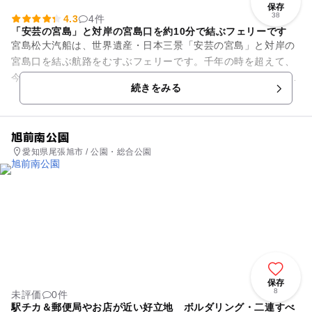
保存
38
4.3
4件
「安芸の宮島」と対岸の宮島口を約10分で結ぶフェリーです
宮島松大汽船は、世界遺産・日本三景「安芸の宮島」と対岸の
宮島口を結ぶ航路をむすぶフェリーです。千年の時を超えて、
今なお息づく宮島の歴史浪漫が10分間の快適な船旅の先にあり
続きをみる
ます。船内では、ゆったり...
旭前南公園
愛知県尾張旭市 / 公園・総合公園
保存
8
未評価
0件
駅チカ＆郵便局やお店が近い好立地 ボルダリング・二連すべ