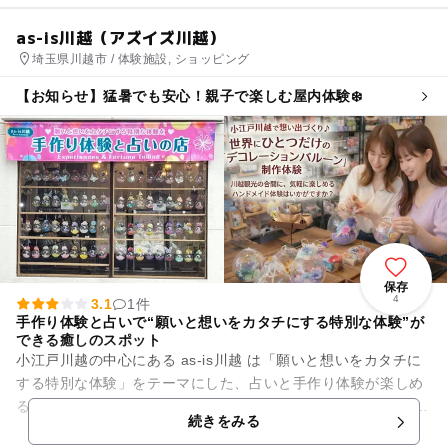
as-is川越（アズイズ川越）
埼玉県川越市 / 体験施設, ショッピング
【お知らせ】猛暑でも安心！親子で楽しむ屋内体験❄️
保存
4
3.1
1件
手作り体験と占いで“願いと想いをカタチにする特別な体験”が
できる癒しのスポット
小江戸川越の中心にある as-is川越 は「願いと想いをカタチに
する特別な体験」をテーマにした、占いと手作り体験が楽しめ
る小さな体験型ショップです。 観光の途中でも、地元の方の日
続きをみる
常でも、ふらっ...