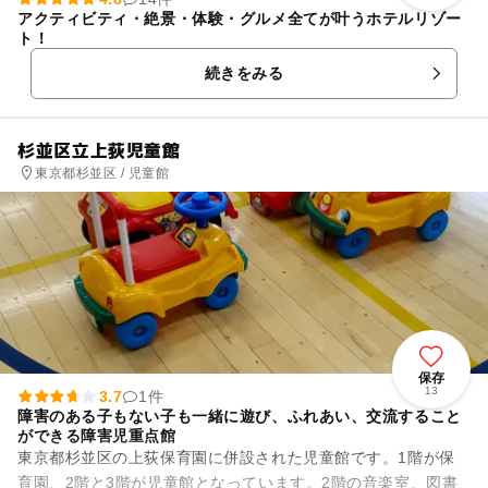
アクティビティ・絶景・体験・グルメ全てが叶うホテルリゾー
ト！
続きをみる
杉並区立上荻児童館
東京都杉並区 / 児童館
保存
13
3.7
1件
障害のある子もない子も一緒に遊び、ふれあい、交流すること
ができる障害児重点館
東京都杉並区の上荻保育園に併設された児童館です。1階が保
育園、2階と3階が児童館となっています。2階の音楽室、図書