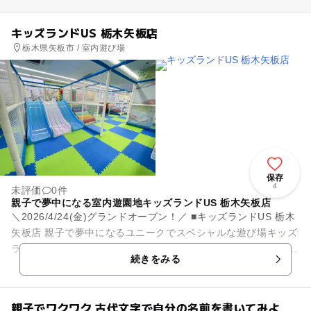
キッズランドUS 栃木矢板店
栃木県矢板市 / 室内遊び場
保存
4
未評価
0件
親子で夢中になる室内遊園地キッズランドUS 栃木矢板店
＼2026/4/24(金)グランドオープン！／ ■キッズランドUS 栃木
矢板店 親子で夢中になるユニークでスペシャルな遊び場キッズ
ランドUSは、家族で楽しく遊び、くつろぎ、そしてかけがえ...
続きをみる
親子でワクワク 古代文字で自分の名前を書いてみよ