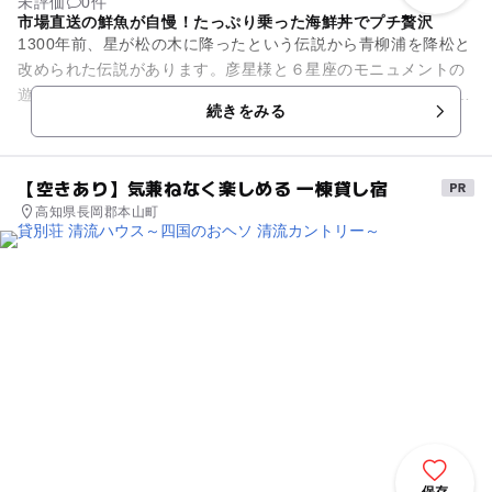
未評価
0件
市場直送の鮮魚が自慢！たっぷり乗った海鮮丼でプチ贅沢
1300年前、星が松の木に降ったという伝説から青柳浦を降松と
改められた伝説があります。彦星様と６星座のモニュメントの
遊歩道が訪れる人を楽しませてくれます。 唐戸市場から仕入れ
続きをみる
た新鮮な魚介類...
【空きあり】気兼ねなく楽しめる 一棟貸し宿
高知県長岡郡本山町
保存