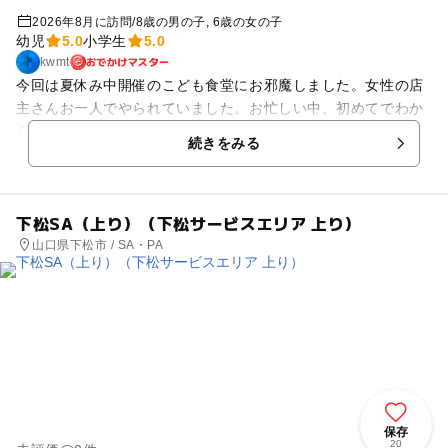
2026年8月に訪問
/
8歳の男の子
6歳の女の子
幼児
5.0
小学生
5.0
おでかけマスター
kwmt
今回は夏休み中開催のこども食堂にお邪魔しました。女性の店
主さんお一人でやられていました。お忙しい中、初めてでわか
らない私たちにも優しく説明してくださいました。一人100円
続きをみる
で大きめお茶碗一杯分のおにぎり2個と日替わりの汁物がいた
だけました。おにぎりはセルフで、塩やふりかけをかけて食べ
ました。汁物のお椀も大きめで、5種類以上のお肉や野菜がは
下松SA（上り）（下松サービスエリア 上り）
いった和風のおつゆでした。汁物とおにぎりでお腹いっぱいに
山口県下松市 / SA・PA
なりました。雰囲気もよくまた伺いたいなと思いました。 普段
のメニューは、パンケーキ、ホットサンド、かき氷、チーズド
ッグ？、ポテトなど軽食がありました。 外には遊具があり、楽
しかったです。 駐車場は5-7台くらいだと思います。
保存
20