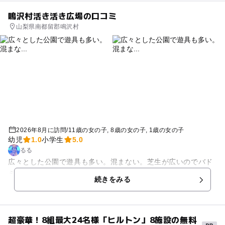
鳴沢村活き活き広場の口コミ
山梨県南都留郡鳴沢村
2026年8月に訪問
/
11歳の女の子
8歳の女の子
1歳の女の子
幼児
1.0
小学生
5.0
るる
広々とした公園で遊具も多い。混まない。芝生が広いのでバド
ミントン🏸なども余裕で出来る。富士山も見える。
続きをみる
超豪華！8組最大24名様「ヒルトン」8施設の無料