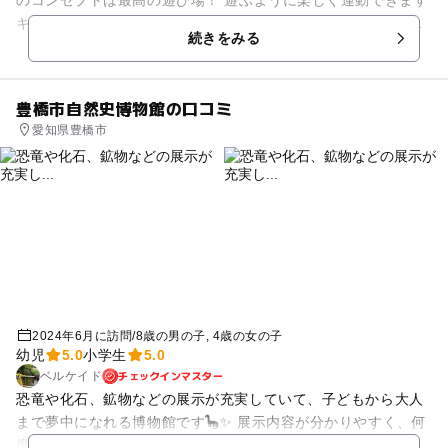
キックボクシングをメインにマット運動など、正しい体の動
続きをみる
か...
豊橋市自然史博物館の口コミ
愛知県豊橋市
2024年6月に訪問
/
8歳の男の子
4歳の女の子
幼児
5.0
小学生
5.0
チェックインマスター
ベルケイド
恐竜や化石、鉱物などの展示が充実していて、子どもから大人
まで夢中になれる博物館です🦕✨ 展示内容が分かりやすく、何
度訪れても新しい発見があります。 今回はモンスターハンター