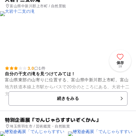
富山県中新川郡上市町 / 自然景観
保存
18
3.0
1件
自分の干支の滝を見つけてみては！
富山県東部の山寄りに位置する、富山県中新川郡上市町。富山
地方鉄道本線上市駅からバスで20分のところにある、大岩十二
支の滝です。昭和46年に建設された落差が6メートルもある滝
続きをみる
で、その名の通り龍頭の...
特別企画展「でんじゃらすすいぞくかん」
埼玉県羽生市 / 芸術鑑賞・自然観賞