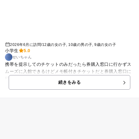
2026年6月に訪問
/
12歳の女の子
10歳の男の子
9歳の女の子
小学生
5.0
せいちゃん
携帯を提示してのチケットのみだったら券購入窓口に行かずス
ムーズに入館できるけどメモ帳付きチケットだと券購入窓口に
行かなきゃいけない.. その辺きちんと記載してほしい。 なので
続きをみる
携帯を提示してのチケットなのに結局窓口の列に並びました。
入り口のスタッフがメモ帳持って配ればいいのでは？？ 館内は
シュモクザメがいたので満足しました。