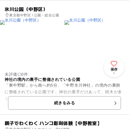
氷川公園（中野区）
東京都中野区 / 公園・総合公園
保存
1
未評価
0件
神社の境内の裏手に整備されている公園
「東中野駅」から南へ約5分、「中野氷川神社」の境内の裏側
に整備されている公園です。神社の裏手だけあって、樹木が多
く、森のなかで遊んでいるような雰囲気。お神輿をしまってお
続きをみる
く神輿庫もあります。 ...
親子でわくわく ハンコ彫刻体験【中野教室】