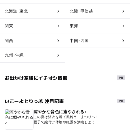
北海道･東北
北陸･甲信越
関東
東海
関西
中国･四国
九州･沖縄
お出かけ家族にイチオシ情報
いこーよとりっぷ 注目記事
涼やかな音色に癒やされる♪
この夏は浴衣を着て風鈴市・まつりへ！
親子で絵付け体験や絶景を満喫しよう