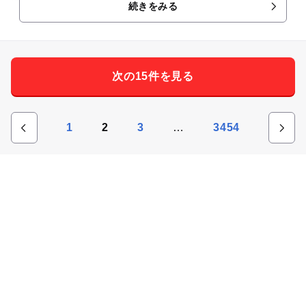
続きをみる
とのコラボ展示も開催されており、人気モンスターのジンオウ
ガやリオレイアの展示を見ることができて感動しました🐉🔥 世
界観がしっかり再現されていて、モンハンファンなら思わず写
真を撮りたくなる内容でした📸
次の15件を見る
…
1
2
3
3454