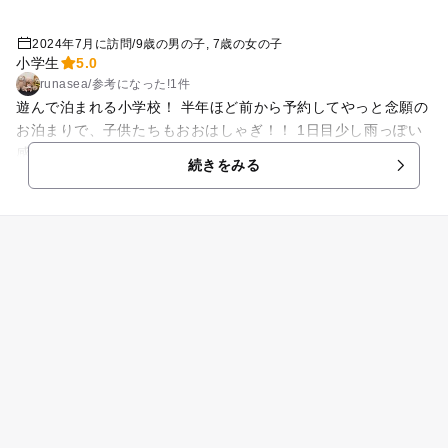
2024年7月に訪問
/
9歳の男の子
7歳の女の子
小学生
5.0
runasea
/
参考に
なった!
1件
遊んで泊まれる小学校！ 半年ほど前から予約してやっと念願の
お泊まりで、子供たちもおおはしゃぎ！！ 1日目少し雨っぽい
感じでしたが、体育館も借りられたので、思いっきり遊べた
続きをみる
し、 広い校庭使ってのかくれんぼや鬼ごっこも大人の方が楽し
めました！ お昼は給食頼んでいたし、夜はみんなでカレー作る
のに材料もレシピも用意してくれて、ご飯も余ったら翌日の朝
のおにぎりにもできたし、ママも楽しみながら、楽ちんでし
た！！ 校舎半分にして違うグループ泊まってますが、ほとんど
気にならないです。 肝試しも楽しめたし 夜の学校楽しかった
です！ 情報少なくて不安でしたが、自動販売機も常設されてい
たし、冷蔵庫もあったし、浴槽はないものの、シャワーもある
し、冷房も効いてて充分立派な宿泊施設でした！ 6家庭でいき
ましたが、広すぎるぐらい部屋あまってました。 海も近いし良
い施設でした！