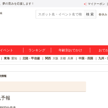
、夢の育みを応援します！
マイクーポン
春休み
イベント
ランキング
年齢別おでかけ
おで
東海
愛知
北陸・甲信越
関西
大阪
京都
兵庫
中国・四国
九州・
気情報
気予報
00時00分発表