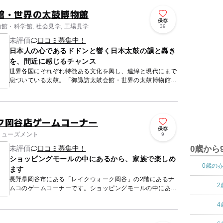
館・世界の太鼓博物館
保存
物館・科学館, 社会見学, 工場見学
39
未評価
口コミ募集中！
日本人の心であるドドンと響く日本太鼓の韻と轟き
を、間近に感じるチャンス
世界各国にそれぞれ特徴ある文化を興し、連綿と現代にまで
息づいている太鼓。「御諏訪太鼓会館・世界の太鼓博物館」
には、そんな太鼓の数々が、日本をはじめ中国、タイ、シン
ガポールなど...
ク岡谷店ゲームコーナー
保存
アミューズメント
9
未評価
口コミ募集中！
0歳から
ショッピングモールの中にあるから、家族で楽しめ
0歳の
ます
長野県岡谷市にある「レイクウォーク岡谷」の2階にあるナ
2
ムコのゲームコーナーです。ショッピングモールの中にあ
り、幅広い年代が楽しめるようなゲームが勢ぞろい。 キッ
4
ズ向けの...