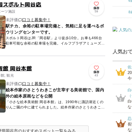
6
国スポルト岡谷店
保存
ポーツ施設
59
8
未評価
口コミ募集中！
駅チカ、余裕の駐車場完備と、気軽に足を運べるボ
ウリングセンターです。
スポルト岡谷はJR「岡谷駅」より徒歩10分。お車も466台
駐車可能な余裕の駐車場を完備。イルフプラザアミューズメ
ント2階にあるボウリングセンターです。 スポルト岡谷
人気おで
に...
術館 岡谷本館
佐
保存
2
1
館, 観光
43
今
未評価
口コミ募集中！
絵本作家のさとうわきこが主宰する美術館で、国内
白
（
外の絵本原画などを公開
2
白
「小さな絵本美術館 岡谷本館」は、1990年に諏訪湖近くの
な
りんご園の中に建てられました。絵本作家のさとうわきこが
主宰する美術館で、国内外問わず絵本原画や絵画、古い絵本
などの展...
忍
長
3
な
野県岡谷市のおすすめスポット一覧をみる