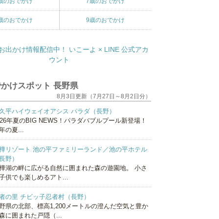
歳のおでかけ
7歳のおでかけ
歳のおでかけ
9歳のおでかけ
かけスポット 長野県
8月3日更新（7月27日～8月2日分）
久平ハイウェイオアシス パラダ（長野）
026年夏のBIG NEWS！パラダバブルプール新登場！
年の夏...
樺リゾート 池の平ファミリーランド／池の平ホテル
長野）
樺湖の畔に広がる自然に囲まれた森の遊園地。 小さ
子供でも楽しめるアト...
者の里 チビッ子忍者村（長野）
野県の北部、標高1,200メートルの澄んだ空気と豊か
森に囲まれた戸隠（...