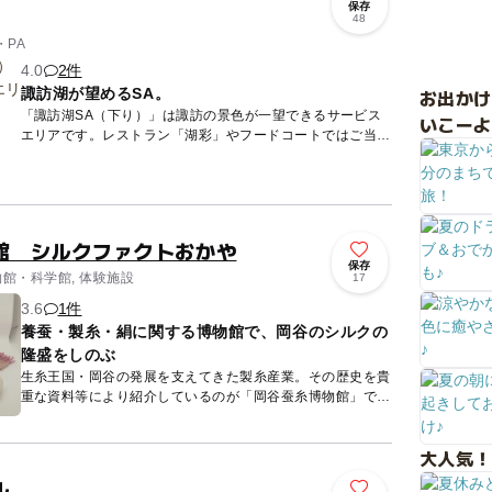
保存
48
・PA
4.0
2件
諏訪湖が望めるSA。
お出か
「諏訪湖SA（下り）」は諏訪の景色が一望できるサービス
いこーよ
エリアです。レストラン「湖彩」やフードコートではご当地
の名物料理を堪能できます。その他上島珈琲店や諏訪市で創
業100年を...
館 シルクファクトおかや
保存
物館・科学館, 体験施設
17
3.6
1件
養蚕・製糸・絹に関する博物館で、岡谷のシルクの
隆盛をしのぶ
生糸王国・岡谷の発展を支えてきた製糸産業。その歴史を貴
重な資料等により紹介しているのが「岡谷蚕糸博物館」で
す。主な収蔵品は、蚕種紙、蛾框、雌雄鑑別器 、一粒繭秤
器、繭測定器な...
大人気！
ル