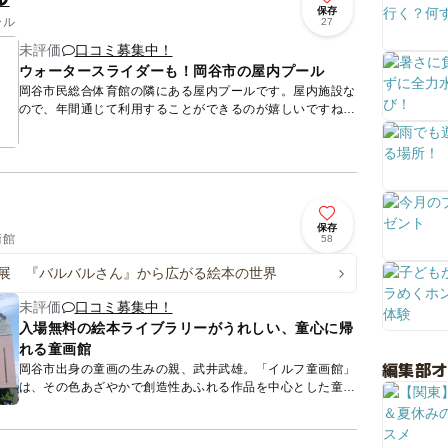
保存
ール
27
未評価
口コミ募集中！
ウォータースライダーも！岡谷市の屋内プール
岡谷市民総合体育館の隣にある屋内プールです。屋内施設な
ので、年間通じて利用することができるのが嬉しいですね。
25mプール、幼児プールが2つ、またウォータースライダー
もあります...
保存
術館
58
展 『バルバルさん』から広がる絵本の世界
未評価
口コミ募集中！
入場無料の絵本ライブラリーがうれしい、童心に帰
れる童画館
編集部
岡谷市出身の童画の生みの親、武井武雄。「イルフ童画館」
は、その色あざやかで創造性あふれる作品を中心とした童画
に関する美術館です。常設展示では、童画や版画、自らのラ
イフワークと...