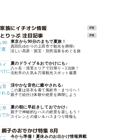
け家族にイチオシ情報
とりっぷ 注目記事
東京から90分のまちで夏旅！
真田氏ゆかりの上田市で観光を満喫♪
涼しい高原・国宝・別所温泉をめぐる旅
夏のドライブ＆おでかけにも♪
八ヶ岳・清里エリアで日帰り～1泊旅！
北杜市の人気＆穴場観光スポット厳選
涼やかな音色に癒やされる♪
この夏は浴衣を着て風鈴市・まつりへ！
親子で絵付け体験や絶景を満喫しよう
夏の朝に早起きしておでかけ♪
親子で神秘的なハスの絶景を楽しもう！
スイレンとの違い＆ハスまつり情報も
 親子のおでかけ特集 8月
今から準備！夏休みのお出かけ情報満載