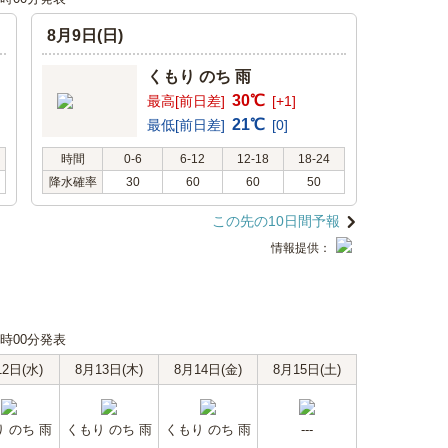
8月9日(日)
くもり のち 雨
30℃
最高[前日差]
[+1]
21℃
最低[前日差]
[0]
時間
0-6
6-12
12-18
18-24
降水確率
30
60
60
50
この先の10日間予報
情報提供：
00時00分発表
12日(水)
8月13日(木)
8月14日(金)
8月15日(土)
 のち 雨
くもり のち 雨
くもり のち 雨
---