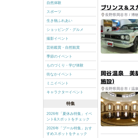
自然体験
プリンス＆ス
スポーツ
長野県岡谷市 / 
生き物ふれあい
ショッピング・グルメ
撮影イベント
芸術鑑賞・自然観賞
季節のイベント
ものづくり・学び体験
岡谷温泉 美
街なかイベント
施設)
ミニイベント
長野県岡谷市 / 温
キャラクターイベント
特集
2026年「夏休み特集」イベ
ント&スポットをチェック
2026年「プール特集」おす
すめスポットをチェック