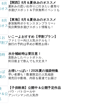
【関西】8月＆夏休みのオススメ
夏休みの思い出作りに行きたい夏祭り
水遊びスポット＆子供無料イベントも
【東海】8月＆夏休みのオススメ
参加無料ポケモンスタンプラリー♪
気分爽快水遊びスポット情報も！
いこーよおすすめ【早割プラン】
ファミリー向け人気ホテルも！
旅行の予約は早めが断然お得♪
水分補給時は要注意！
直飲みしたペットボトル、
何日後まで飲んでも大丈夫？
お得いっぱい！2026夏の福袋特集
早い者勝ち！数量限定の人気福袋
発売日や価格、内容を最速でお届け
【子供映画】公開中＆公開予定作品
パウ・パトロールや
アンパンマンの人気作