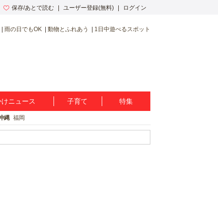
保存/あとで読む
ユーザー登録(無料)
ログイン
雨の日でもOK
動物とふれあう
1日中遊べるスポット
かけニュース
子育て
特集
沖縄
福岡