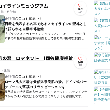
カイラインミュウジアム
保存
博物館・科学館
114
未評価
口コミ募集中！
日産を代表する名車であるスカイラインの聖地とし
て語られる自動車博物館
「プリンス＆スカイラインミュウジアム」は、1997年に日
本初の単独車種自動車博物館として長野県岡谷市に開館しま
した。日産を代表する名車であるスカイラインの聖地とし
て、ファンに...
肌の湯 ロマネット (岡谷健康福祉
保存
48
泉・銭湯
未評価
口コミ募集中！
ローマ風大浴場は天然温泉美肌の湯。ドイツ式バー
デプールで至福のリラクゼーションを
天然温泉の大浴場は古代ローマをイメージし、ステンドグラ
スからの淡い陽光はまるで異国に来たような雰囲気です。
ゆったりくつろげる大きな円形風呂の底には玉石が敷いてあ
って、足裏...