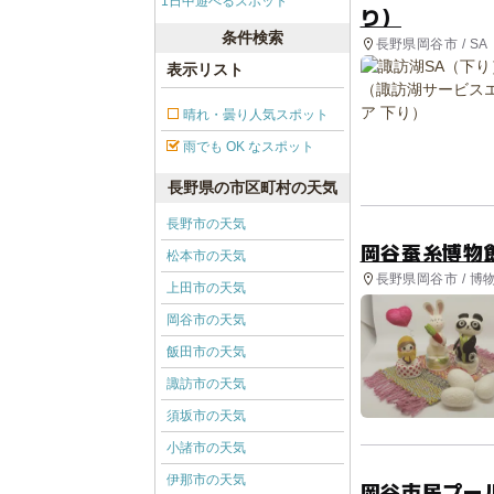
1日中遊べるスポット
り）
条件検索
長野県岡谷市 / SA
表示リスト
晴れ・曇り人気スポット
雨でも OK なスポット
長野県の市区町村の天気
長野市の天気
岡谷蚕糸博物
松本市の天気
長野県岡谷市 / 博
上田市の天気
岡谷市の天気
飯田市の天気
諏訪市の天気
須坂市の天気
小諸市の天気
伊那市の天気
岡谷市民プー