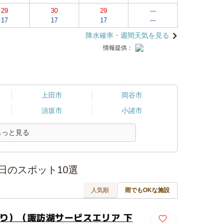
29
30
29
---
17
17
17
---
降水確率・週間天気を見る
情報提供：
上田市
岡谷市
須坂市
小諸市
もっと見る
日のスポット10選
人気順
雨でもOKな施設
下り）（諏訪湖サービスエリア 下