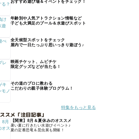
おすすめ遊び場＆イベントをチェック！
年齢別や人気アトラクション情報など
子ども大満足のプール＆水遊びスポット
全天候型スポットをチェック
屋内で一日たっぷり思いっきり遊ぼう♪
映画チケット、ムビチケ
限定グッズなどが当たる！
その道のプロに教わる
こだわりの親子体験プログラム！
特集をもっと見る
オススメ「注目記事」
【関東】8月＆夏休みのオススメ
暑い夏に行きたい水遊びイベント♪
夏の定番恐竜＆昆虫展も開催！