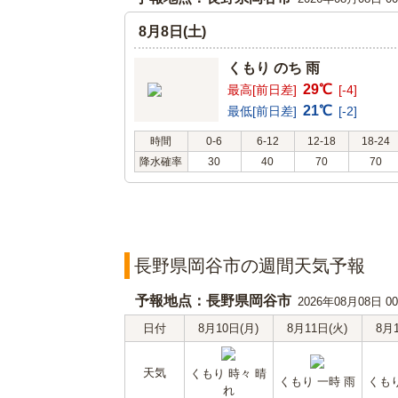
8月8日(土)
くもり のち 雨
29℃
最高[前日差]
[-4]
21℃
最低[前日差]
[-2]
時間
0-6
6-12
12-18
18-24
降水確率
30
40
70
70
長野県岡谷市の週間天気予報
予報地点：長野県岡谷市
2026年08月08日 
日付
8月10日(月)
8月11日(火)
8月
天気
くもり 時々 晴
くもり 一時 雨
くもり
れ