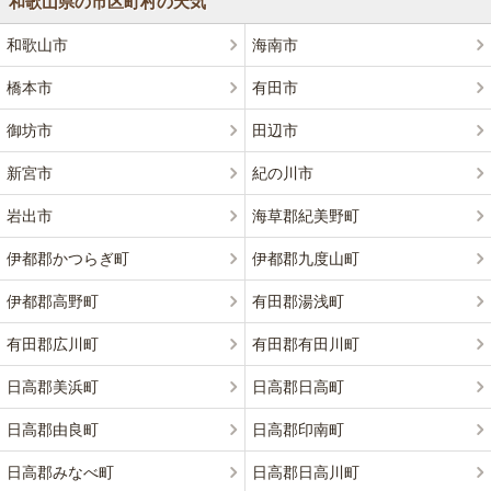
和歌山県の市区町村の天気
和歌山市
海南市
橋本市
有田市
御坊市
田辺市
新宮市
紀の川市
岩出市
海草郡紀美野町
伊都郡かつらぎ町
伊都郡九度山町
伊都郡高野町
有田郡湯浅町
有田郡広川町
有田郡有田川町
日高郡美浜町
日高郡日高町
日高郡由良町
日高郡印南町
日高郡みなべ町
日高郡日高川町