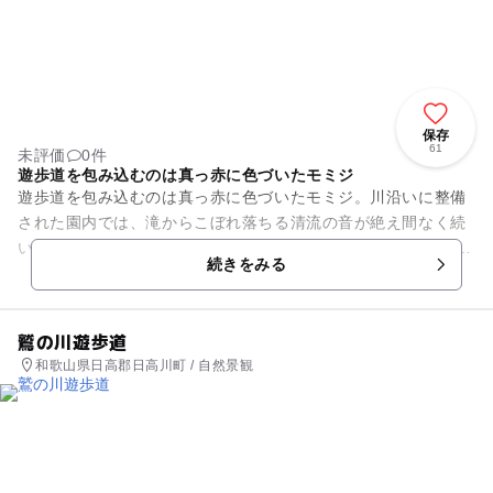
保存
61
未評価
0件
遊歩道を包み込むのは真っ赤に色づいたモミジ
遊歩道を包み込むのは真っ赤に色づいたモミジ。川沿いに整備
された園内では、滝からこぼれ落ちる清流の音が絶え間なく続
いています。 キノコやイノシシのかわいいモニュメントや遊
続きをみる
具、公園の奥に設けられた...
鷲の川遊歩道
和歌山県日高郡日高川町 / 自然景観