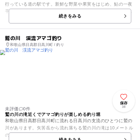
行っている道の駅です。新鮮な野菜や果実をはじめ、鮎の一夜
干や備長炭など、町の特産品が勢揃いしています。食事処「ほ
続きをみる
ろほろ亭」では、名前の由来...
鷲の川 渓流アマゴ釣り
和歌山県日高郡日高川町 / 釣り
保存
38
未評価
0件
鷲の川の滝近くでアマゴ釣りが楽しめる釣り堀
和歌山県日高郡日高川町に流れる日高川の支流のひとつに鷲の
川があります。矢筈岳から流れ落ちる鷲の川の滝は10メートル
の高さがあります。その川沿いには遊歩道が完備されており、
続きをみる