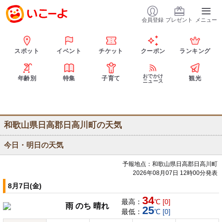
会員登録
プレゼント
メニュー
スポット
イベント
チケット
クーポン
ランキング
おでかけ
年齢別
特集
子育て
観光
ニュース
和歌山県日高郡日高川町の天気
今日・明日の天気
予報地点：和歌山県日高郡日高川町
2026年08月07日 12時00分発表
8月7日(金)
34
最高：
℃ [0]
雨 のち 晴れ
25
最低：
℃ [0]