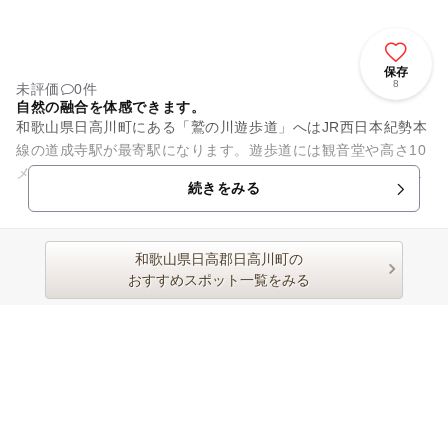
保存
8
未評価
0件
自然の融合を体感できます。
和歌山県日高川町にある「鷲の川遊歩道」へはJR西日本紀勢本
線の道成寺駅が最寄駅になります。遊歩道には観音堂や高さ10
メートルの滝や休憩所も設けられています。滝の水は紀の国の
続きをみる
名水50選にも選ばれて...
和歌山県日高郡日高川町の
おすすめスポット一覧をみる