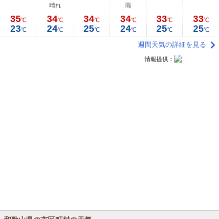
晴れ
雨
35
34
34
34
33
33
℃
℃
℃
℃
℃
℃
23
24
25
24
25
25
℃
℃
℃
℃
℃
℃
週間天気の詳細を見る
情報提供：