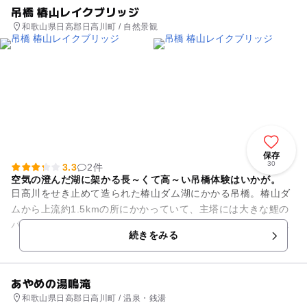
吊橋 椿山レイクブリッジ
和歌山県日高郡日高川町 / 自然景観
保存
30
3.3
2件
空気の澄んだ湖に架かる長～くて高～い吊橋体験はいかが。
日高川をせき止めて造られた椿山ダム湖にかかる吊橋。椿山ダ
ムから上流約1.5kmの所にかかっていて、主塔には大きな鯉の
パネルが。橋の欄干にも椿をデザインしたプレートがはめられ
続きをみる
ています。そして、吊り...
あやめの湯鳴滝
和歌山県日高郡日高川町 / 温泉・銭湯