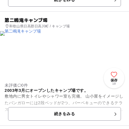
鷲の川の一画に「渓流アマ...
第二鳴滝キャンプ場
和歌山県日高郡日高川町 / キャンプ場
保存
19
未評価
0件
2003年3月にオープンしたキャンプ場です。
敷地内に男女トイレやシャワー室も完備。 山小屋をイメージし
たバンガローには2段ベッドが2つ、バーベキューのできるテラ
スもあります。 また、バンガローのすぐ近くには大きな芝生広
続きをみる
場やカブト虫の森...