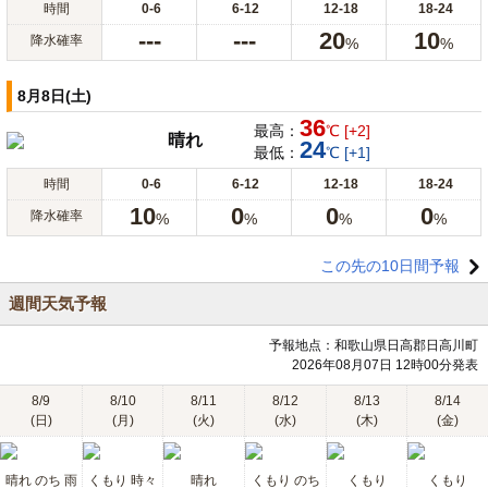
時間
0-6
6-12
12-18
18-24
---
---
20
10
降水確率
%
%
8月8日(土)
36
最高：
℃ [+2]
晴れ
24
最低：
℃ [+1]
時間
0-6
6-12
12-18
18-24
10
0
0
0
降水確率
%
%
%
%
この先の10日間予報
週間天気予報
予報地点：和歌山県日高郡日高川町
2026年08月07日 12時00分発表
8/9
8/10
8/11
8/12
8/13
8/14
(日)
(月)
(火)
(水)
(木)
(金)
晴れ のち 雨
くもり 時々
晴れ
くもり のち
くもり
くもり