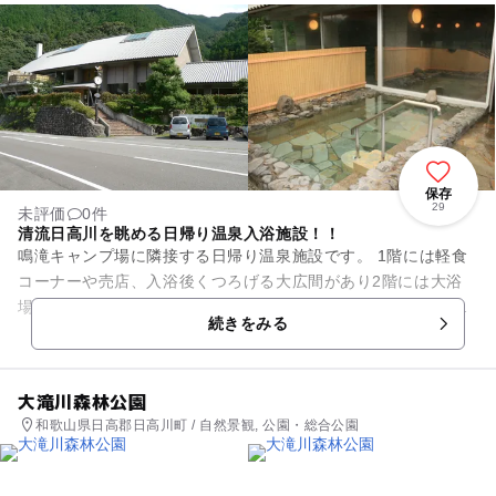
保存
29
未評価
0件
清流日高川を眺める日帰り温泉入浴施設！！
鳴滝キャンプ場に隣接する日帰り温泉施設です。 1階には軽食
コーナーや売店、入浴後くつろげる大広間があり2階には大浴
場と日高川を展望できる露天風呂があります。貸切の家族風呂
続きをみる
（要予約）もあるので、...
大滝川森林公園
和歌山県日高郡日高川町 / 自然景観, 公園・総合公園