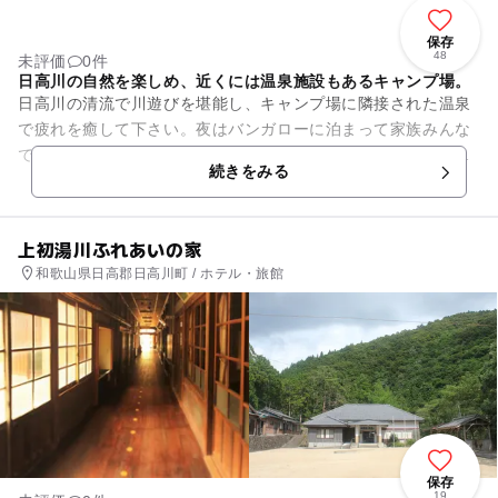
保存
48
未評価
0件
日高川の自然を楽しめ、近くには温泉施設もあるキャンプ場。
日高川の清流で川遊びを堪能し、キャンプ場に隣接された温泉
で疲れを癒して下さい。夜はバンガローに泊まって家族みんな
でバーベキューも楽しもう。初夏には和歌山のホタル観賞スポ
続きをみる
ットもあります(車で約5分...
上初湯川ふれあいの家
和歌山県日高郡日高川町 / ホテル・旅館
保存
19