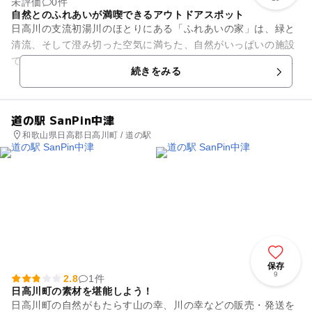
未評価
0件
自然とのふれあいが満喫できるアウトドアスポット
日高川の支流初湯川のほとりにある「ふれあいの家」は、緑と
清流、そして澄み切った空気に満ちた、自然がいっぱいの施設
です。屋外にはテントサイトをはじめ、自炊場、作業場ファイ
続きをみる
ヤーサークルなどがあります...
道の駅 SanPin中津
和歌山県日高郡日高川町 / 道の駅
保存
9
2.8
1件
日高川町の素材を堪能しよう！
日高川町の自然がもたらす山の幸、川の幸などの販売・発送を