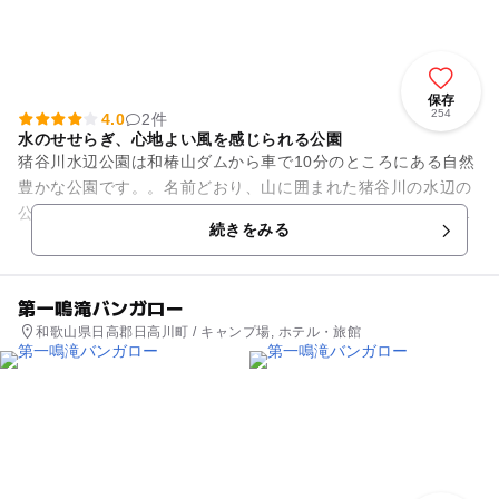
保存
254
4.0
2件
水のせせらぎ、心地よい風を感じられる公園
猪谷川水辺公園は和椿山ダムから車で10分のところにある自然
豊かな公園です。。名前どおり、山に囲まれた猪谷川の水辺の
公園なので、自然プールや川遊びスペースが設置してありま
続きをみる
す。特に川遊びスペースは浅...
第一鳴滝バンガロー
和歌山県日高郡日高川町 / キャンプ場, ホテル・旅館