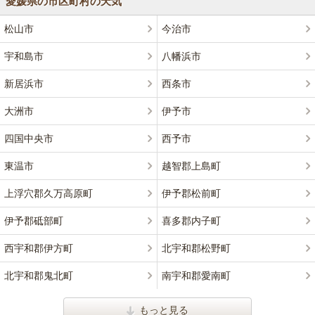
愛媛県の市区町村の天気
松山市
今治市
宇和島市
八幡浜市
新居浜市
西条市
大洲市
伊予市
四国中央市
西予市
東温市
越智郡上島町
上浮穴郡久万高原町
伊予郡松前町
伊予郡砥部町
喜多郡内子町
西宇和郡伊方町
北宇和郡松野町
北宇和郡鬼北町
南宇和郡愛南町
もっと見る