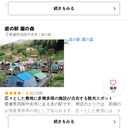
にそれぞれ１つずつあります。屋外露天ジャグジーは本当に最
続きをみる
高でした！水風呂もあり...
道の駅 霧の森
愛媛県四国中央市 / 道の駅
保存
96
4.0
3件
広々とした敷地に多種多様の施設が点在する観光スポット
愛媛県四国中央市にある道の駅です。周辺のエリアは、四国の
お茶産業発祥の地として知られます。広々とした敷地には、メ
ゾネット風の「霧の森コテージ」、大浴場やサウナを設けた
続きをみる
「霧の森交湯～館」、新宮茶に...