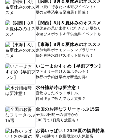
【関東】8月＆夏休みのオススメ
暑い夏に行きたい水遊びイベント♪
夏の定番恐竜＆昆虫展も開催！
【関西】8月＆夏休みのオススメ
夏休みの思い出作りに行きたい夏祭り
水遊びスポット＆子供無料イベントも
【東海】8月＆夏休みのオススメ
参加無料ポケモンスタンプラリー♪
気分爽快水遊びスポット情報も！
いこーよおすすめ【早割プラン】
ファミリー向け人気ホテルも！
旅行の予約は早めが断然お得♪
水分補給時は要注意！
直飲みしたペットボトル、
何日後まで飲んでも大丈夫？
全国のお得なフリーきっぷ15選
子供50円均一の切符から
100円で1日乗り放題も！
お得いっぱい！2026夏の福袋特集
早い者勝ち！数量限定の人気福袋