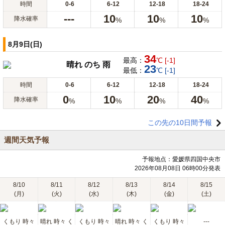
時間
0-6
6-12
12-18
18-24
---
10
10
10
降水確率
%
%
%
8月9日(日)
34
最高：
℃ [-1]
晴れ のち 雨
23
最低：
℃ [-1]
時間
0-6
6-12
12-18
18-24
0
10
20
40
降水確率
%
%
%
%
この先の10日間予報
週間天気予報
予報地点：愛媛県四国中央市
2026年08月08日 06時00分発表
8/10
8/11
8/12
8/13
8/14
8/15
(月)
(火)
(水)
(木)
(金)
(土)
くもり 時々
晴れ 時々 く
くもり 時々
晴れ 時々 く
くもり 時々
---