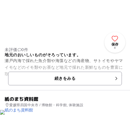
保存
8
未評価
0件
地元のおいしいものがそろっています。
瀬戸内海で採れた魚介類や海藻などの海産物、サトイモやヤマ
イモなどのイモ類やお茶など地元で採れた新鮮なものを豊富に
取り扱っている「えぇ～もん屋」。「えぇ～もん」とは「良い
続きをみる
もの」という意味の方言で、...
紙のまち資料館
愛媛県四国中央市 / 博物館・科学館, 体験施設