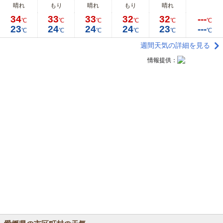
晴れ
もり
晴れ
もり
晴れ
34
33
33
32
32
---
℃
℃
℃
℃
℃
℃
23
24
24
24
23
---
℃
℃
℃
℃
℃
℃
週間天気の詳細を見る
情報提供：