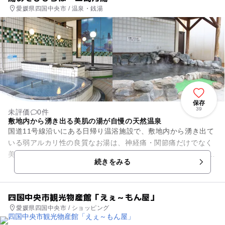
愛媛県四国中央市 / 温泉・銭湯
保存
39
未評価
0件
敷地内から湧き出る美肌の湯が自慢の天然温泉
国道11号線沿いにある日帰り温浴施設で、敷地内から湧き出て
いる弱アルカリ性の良質なお湯は、神経痛・関節痛だけでなく
美肌にも効果があると言われています。 最高のお湯を楽しむた
続きをみる
めに、様々な浴槽が用...
四国中央市観光物産館「えぇ～もん屋」
愛媛県四国中央市 / ショッピング