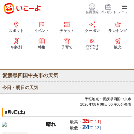
会員登録
プレゼント
メニュー
スポット
イベント
チケット
クーポン
ランキング
おでかけ
年齢別
特集
子育て
観光
ニュース
愛媛県四国中央市の天気
今日・明日の天気
予報地点：愛媛県四国中央市
2026年08月08日 06時00分発表
8月8日(土)
35
最高：
℃ [-1]
晴れ
24
最低：
℃ [-3]