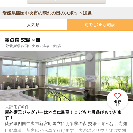
愛媛県四国中央市の晴れの日のスポット10選
人気順
雨でもOKな施設
霧の森 交湯～館
愛媛県四国中央市 / 温泉・銭湯
保存
21
未評価
0件
屋外露天ジャグジーは本当に最高！こどもと川遊びもできま
す！
愛媛県四国中央市新宮町馬立にある霧の森 交湯～館へは、高知
自動車道、新宮ICから車で行けます。大浴場とサウナは男女別