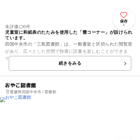
保存
4
未評価
0件
児童室に和紙表のたたみを使用した「畳コーナー」が設けられ
ています。
四国中央市の「三島図書館」は、一般書架と区切られた閲覧室
があり、広々とした空間で快適に読書を楽しむことができま
す。児童室では、定期的に「おはなし会」が行われているの
続きをみる
で、親子でさまざまな本を知る機...
おやこ図書館
愛媛県四国中央市 / 図書館