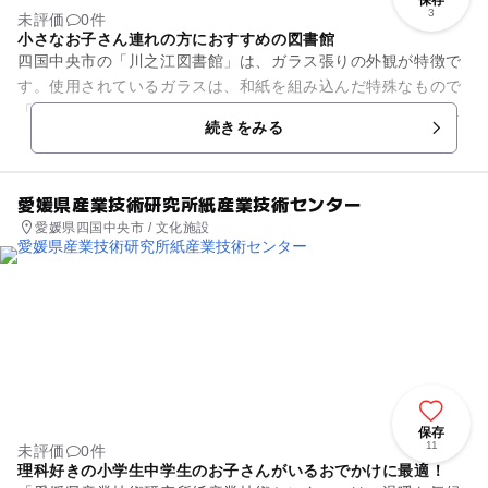
保存
3
未評価
0件
小さなお子さん連れの方におすすめの図書館
四国中央市の「川之江図書館」は、ガラス張りの外観が特徴で
す。使用されているガラスは、和紙を組み込んだ特殊なもので
「紙細工のよう」とたとえられる優しい印象の建物です。館内
続きをみる
の2階部分には子どもの図書...
愛媛県産業技術研究所紙産業技術センター
愛媛県四国中央市 / 文化施設
保存
11
未評価
0件
理科好きの小学生中学生のお子さんがいるおでかけに最適！