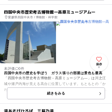
四国中央市歴史考古博物館―高原ミュージアム―
愛媛県四国中央市 / 博物館・科学館
保存
8
未評価
0件
四国中央市の歴史を学ぼう ガラス張りの部屋は景色も最高
「四国中央市歴史考古博物館－高原ミュージアム―」は川之江
城や瀬戸内海が見える高台に位置しています。もともとの「か
わのえ高原ふるさと館」と「考古資料館」を統合し、2020年に
続きをみる
オープンしました。 ...
湯あそびひろば 三島乃湯