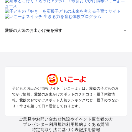
愛媛の人気のお出かけ先を探す
愛媛のエリアからプール子ども連れのお出かけスポット
を探す
松山・道後・伊予・久万高原のプールお出かけ
今治・しまなみ海道のプールお出かけ
宇和島・南予のプールお出かけ
西条・新居浜・東予・石鎚山のプールお出かけ
子どもとお出かけ情報サイト「いこーよ」は、愛媛の子どものお
愛媛の定番お出かけスポット
でかけ情報、愛媛のお出かけスポットのクチコミ・親子体験情
愛媛の遊園地
報、愛媛のおでかけスポット人気ランキングなど、親子のつなが
り・幸せを願って日々運営しております。
愛媛の動物園
愛媛のバーベキュー
ご意見やお問い合わせ
施設やイベント運営者の方
愛媛の釣り
プレゼンター利用規約
利用規約
よくある質問
愛媛の牧場
特定商取引法に基づく表記
採用情報