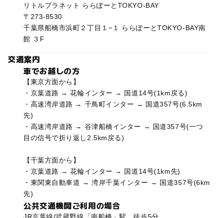
リトルプラネット ららぽーとTOKYO-BAY
〒273-8530
千葉県船橋市浜町２丁目１−１ ららぽーとTOKYO-BAY南
館 ３F
交通案内
車でお越しの方
【東京方面から】
・京葉道路 → 花輪インター → 国道14号(1km戻る)
・高速湾岸道路 → 千鳥町インター → 国道357号(6.5km
先)
・高速湾岸道路 → 谷津船橋インター → 国道357号(一つ
目の信号で折り返し2.5km戻る)
【千葉方面から】
・京葉道路 → 花輪インター → 国道14号(1km先)
・東関東自動車道 → 湾岸千葉インター → 国道357号(6km
先)
公共交通機関ご利用の場合
JR京葉線/武蔵野線「南船橋」駅 徒歩5分