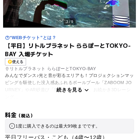
3 / 9
“WEBチケット”とは？
【平日】リトルプラネット ららぽーとTOKYO-
BAY 入場チケット
使える
リトルプラネット ららぽーとTOKYO-BAY
みんなでダンス♪光と音が彩るエリアも！プロジェクションマッ
ピングを駆使した没入感あふれるボールプール「ZABOOM JO
URNEY」やAR砂遊び「SAND PARTY!」、お絵かき3Dレーシ
続きを見る
ング...
料金
（税込）
1度に購入できるのは最大99枚までです。
平日フリーパス・こども（4歳〜12歳）