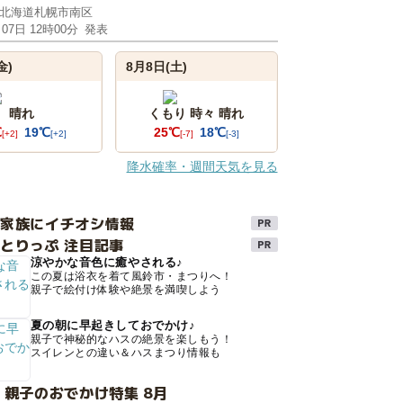
北海道札幌市南区
月07日 12時00分
発表
金)
8月8日(土)
晴れ
くもり 時々 晴れ
℃
19℃
25℃
18℃
[+2]
[+2]
[-7]
[-3]
降水確率・週間天気を見る
け家族にイチオシ情報
とりっぷ 注目記事
涼やかな音色に癒やされる♪
この夏は浴衣を着て風鈴市・まつりへ！
親子で絵付け体験や絶景を満喫しよう
夏の朝に早起きしておでかけ♪
親子で神秘的なハスの絶景を楽しもう！
スイレンとの違い＆ハスまつり情報も
 親子のおでかけ特集 8月