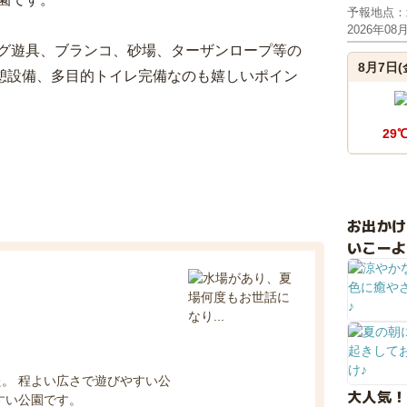
予報地点：
2026年08
グ遊具、ブランコ、砂場、ターザンロープ等の
8月7日(
休憩設備、多目的トイレ完備なのも嬉しいポイン
29
お出か
いこーよ
。 程よい広さで遊びやすい公
大人気！
すい公園です。