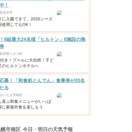
中！
岩見沢市
ズに入園できて、2026シーズ
回使用してもOK！
！8組最大24名様「ヒルトン」8施設の無
券
虻田郡ニセコ町
食付き！プールに大自然！子ど
足のヒルトンホテルへ
応募！「和食処とんでん」食事券が20名
たる
さいたま市南区
も喜ぶ和食メニューがいっぱ
得に家族外食を楽しもう
札幌市南区
今日・明日の天気予報