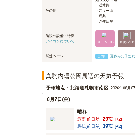
・遊水路
その他
・スキー山
・遊具
・芝生広場
施設の設備・特徴
アイコンについて
ベビーカーOK
食事持込OK
関連ページ
夏休みに子連
記事
真駒内曙公園周辺の天気予報
予報地点：北海道札幌市南区
2026年08月0
8月7日(金)
晴れ
29℃
最高[前日差]
[+2]
19℃
最低[前日差]
[+2]