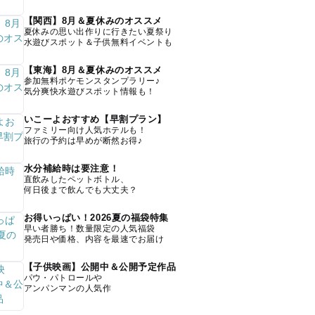
【関西】8月＆夏休みのオススメ
夏休みの思い出作りに行きたい夏祭り
水遊びスポット＆子供無料イベントも
【東海】8月＆夏休みのオススメ
参加無料ポケモンスタンプラリー♪
気分爽快水遊びスポット情報も！
いこーよおすすめ【早割プラン】
ファミリー向け人気ホテルも！
旅行の予約は早めが断然お得♪
水分補給時は要注意！
直飲みしたペットボトル、
何日後まで飲んでも大丈夫？
お得いっぱい！2026夏の福袋特集
早い者勝ち！数量限定の人気福袋
発売日や価格、内容を最速でお届け
【子供映画】公開中＆公開予定作品
パウ・パトロールや
アンパンマンの人気作