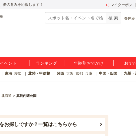
、夢の育みを応援します！
マイクーポン
春休み
イベント
ランキング
年齢別おでかけ
おで
東海
愛知
北陸・甲信越
関西
大阪
京都
兵庫
中国・四国
九州・
北海道
真駒内曙公園
をお探しですか？一覧はこちらから