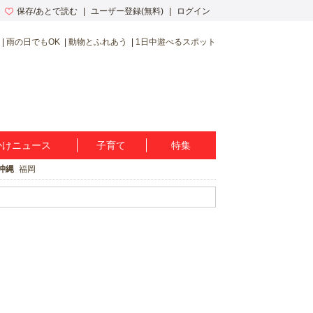
保存/あとで読む
ユーザー登録(無料)
ログイン
雨の日でもOK
動物とふれあう
1日中遊べるスポット
かけニュース
子育て
特集
沖縄
福岡