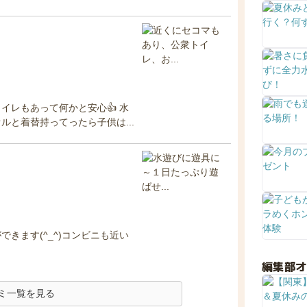
イレもあって何かと安心👍 水
と着替持ってったら子供は...
きます(^_^)コンビニも近い
編集部
ミ一覧を見る