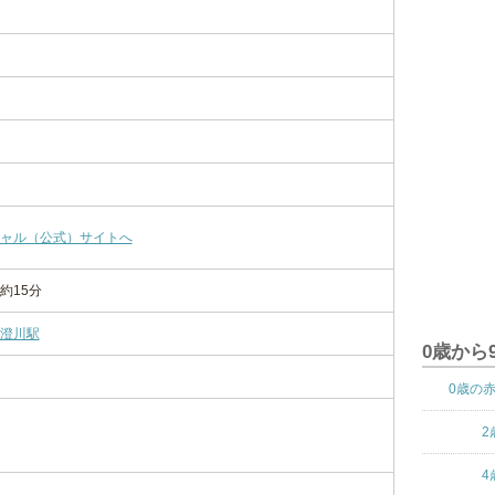
ャル（公式）サイトへ
約15分
澄川駅
0歳から
0歳の
2
4