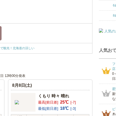
6
8
れで観光！北海道の涼しい
人気おで
フ
店
1
0
7日 12時00分発表
日
8月8日(土)
星
新
2
くもり 時々 晴れ
な
25℃
最高[前日差]
[-7]
18℃
最低[前日差]
[-3]
ビ
木
3