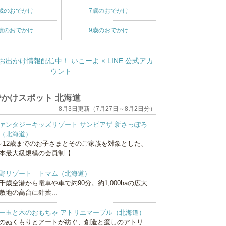
歳のおでかけ
7歳のおでかけ
歳のおでかけ
9歳のおでかけ
かけスポット 北海道
8月3日更新（7月27日～8月2日分）
ァンタジーキッズリゾート サンピアザ 新さっぽろ
（北海道）
～12歳までのお子さまとそのご家族を対象とした、
本最大級規模の会員制【...
野リゾート トマム（北海道）
千歳空港から電車や車で約90分。約1,000haの広大
敷地の高台に針葉...
ー玉と木のおもちゃ アトリエマーブル（北海道）
のぬくもりとアートが紡ぐ、創造と癒しのアトリ