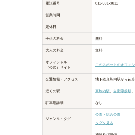
電話番号
011-581-3811
営業時間
定休日
子供の料金
無料
大人の料金
無料
オフィシャル
このスポットのオフィシ
（公式）サイト
交通情報・アクセス
地下鉄真駒内駅から徒歩
近くの駅
真駒内駅
、
自衛隊前駅
、
駐車場詳細
なし
公園・総合公園
ジャンル・タグ
タグを見る
施設及び設備