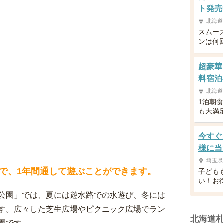
ト発売
北海道
スムー
ンは何
超豪華
料宿泊
北海道
1泊朝
も大満
今すぐ
様に当
埼玉県
で、1年間通して遊ぶことができます。
子ども
い！お
公園」では、夏には遊水路での水遊び、冬には
す。広々した芝生広場やピクニック広場でラン
北海道
園です。