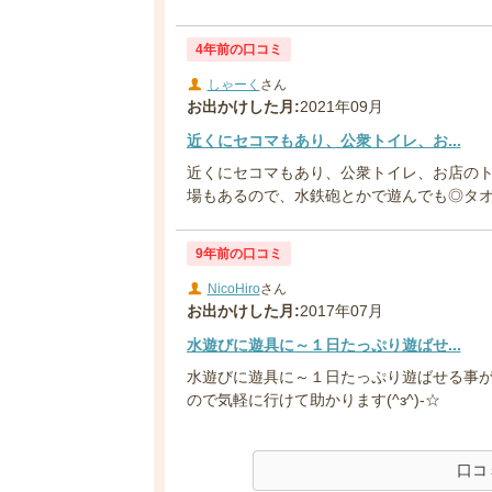
4年前の口コミ
しゃーく
さん
お出かけした月:
2021年09月
近くにセコマもあり、公衆トイレ、お...
近くにセコマもあり、公衆トイレ、お店のト
場もあるので、水鉄砲とかで遊んでも◎タオル
9年前の口コミ
NicoHiro
さん
お出かけした月:
2017年07月
水遊びに遊具に～１日たっぷり遊ばせ...
水遊びに遊具に～１日たっぷり遊ばせる事がで
ので気軽に行けて助かります(^з^)-☆
口コ