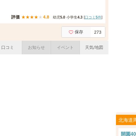
評価
★
★
★
★
★
4.8
幼児
5.0
小学生
4.3
[
口コミ
5
件
]
保存
273
口コミ
お知らせ
イベント
天気/地図
北海道
開園4