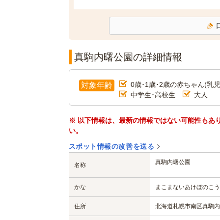
真駒内曙公園の詳細情報
0歳･1歳･2歳の赤ちゃん(乳児
対象年齢
中学生･高校生
大人
※ 以下情報は、最新の情報ではない可能性もあ
い。
スポット情報の改善を送る
真駒内曙公園
名称
かな
まこまないあけぼのこう
住所
北海道札幌市南区真駒内