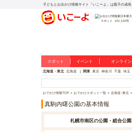
子どもとお出かけ情報サイト「いこーよ」は親子の成長
スポット
101,132件
スポット
イベント
オンライン
北海道・東北
北海道
関東
東京
神奈川
千葉
埼玉
おでかけ情報TOP
おでかけスポット一覧
北海道･東北
真駒内曙公園の基本情報
札幌市南区の公園・総合公園