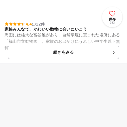
保存
583
4.4
12件
家族みんなで、かわいい動物に会いにいこう
周囲には雄大な富谷池があり、自然環境に恵まれた場所にある
「福山市立動物園」。家族のお出かけにうれしい中学生以下無
料のスポットです。 園内にはゾウやペンギン、キリンにシマウ
続きをみる
マなど、人気の動物...