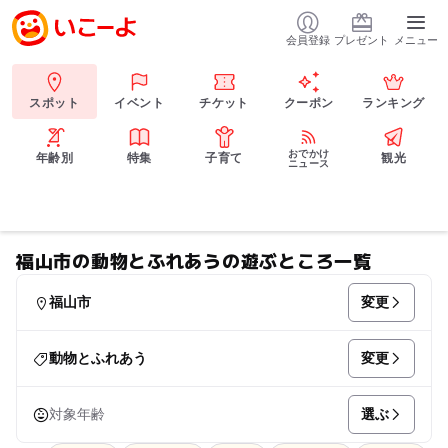
会員登録
プレゼント
メニュー
スポット
イベント
チケット
クーポン
ランキング
おでかけ
年齢別
特集
子育て
観光
ニュース
福山市の動物とふれあうの遊ぶところ一覧
変更
福山市
変更
動物とふれあう
選ぶ
対象年齢