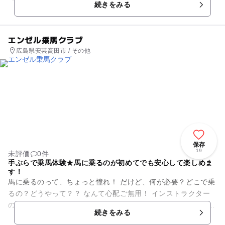
続きをみる
あります。センター内には、宿...
エンゼル乗馬クラブ
広島県安芸高田市 / その他
保存
19
未評価
0件
手ぶらで乗馬体験★馬に乗るのが初めてでも安心して楽しめま
す！
馬に乗るのって、ちょっと憧れ！ だけど、何が必要？どこで乗
るの？どうやって？？ なんて心配ご無用！ インストラクター
の方が、馬の歩かせ方や止め方など、 基本のキホンから教えて
続きをみる
くれるので、...