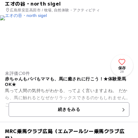
エオの谷・north sigel
広島県安芸高田市 / 牧場, 自然体験・アクティビティ
保存
28
未評価
0件
赤ちゃんもパパもママも、馬に癒されに行こう！★体験乗馬
OK★
馬って人間の気持ちがわかる、ってよく言いますよね。 だか
ら、馬に触れるとなぜかリラックスできるのかもしれません。
ここ、エオの谷はホースセラピー施設として、小さなお子さん
続きをみる
から大人までみんなが...
MRC乗馬クラブ広島（エムアールシー乗馬クラブ広