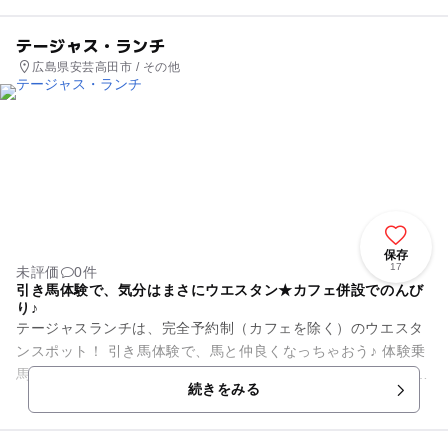
テージャス・ランチ
広島県安芸高田市 / その他
保存
17
未評価
0件
引き馬体験で、気分はまさにウエスタン★カフェ併設でのんび
り♪
テージャスランチは、完全予約制（カフェを除く）のウエスタ
ンスポット！ 引き馬体験で、馬と仲良くなっちゃおう♪ 体験乗
馬で気分は西部劇の主人公！！ 馬とのふれ合いを楽しんだあと
続きをみる
には併設された...