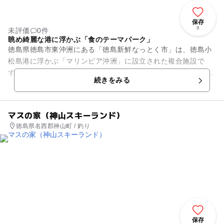
保存
8
未評価
0件
眺め綺麗な港に浮かぶ「食のテーマパーク」
徳島県徳島市東沖洲にある「徳島新鮮なっとく市」は、徳島小
松島港に浮かぶ「マリンピア沖洲」に設立された複合施設で
す。 徳島の食材を沢山堪能する事の出来るレストラン、阿波の
続きをみる
幸『和美彩美』や徳島...
マスの家（神山スキーランド）
徳島県名西郡神山町 / 釣り
保存