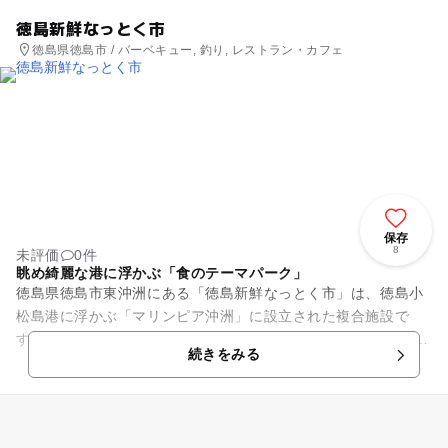
徳島新鮮なっとく市
徳島県徳島市 / バーベキュー, 釣り, レストラン・カフェ
保存
8
未評価
0件
眺め綺麗な港に浮かぶ「食のテーマパーク」
徳島県徳島市東沖洲にある「徳島新鮮なっとく市」は、徳島小
松島港に浮かぶ「マリンピア沖洲」に設立された複合施設で
す。 徳島の食材を沢山堪能する事の出来るレストラン、阿波の
続きをみる
幸『和美彩美』や徳島...