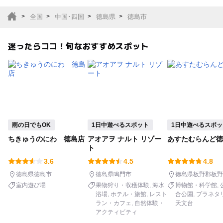
室内遊び場
遊園地
全国
中国･四国
徳島県
徳島市
テーマパーク
動物園
迷ったらココ！旬なおすすめスポット
サファリパーク
植物園・フラワーパー
ク
キャンプ場
バーベキュー
釣り
自然景観
雨の日でもOK
1日中遊べるスポット
1日中遊べるスポッ
ちきゅうのにわ 徳島店
アオアヲ ナルト リゾー
あすたむらんど徳
いちご狩り
農業体験
ト
3.6
4.5
4.8
潮干狩り
社会見学
徳島県徳島市
徳島県鳴門市
徳島県板野郡板野
室内遊び場
果物狩り・収穫体験
海水
博物館・科学館
浴場
ホテル・旅館
レスト
合公園
プラネタ
工場見学
体験施設
ラン・カフェ
自然体験・
天文台
アクティビティ
展望台
美術館