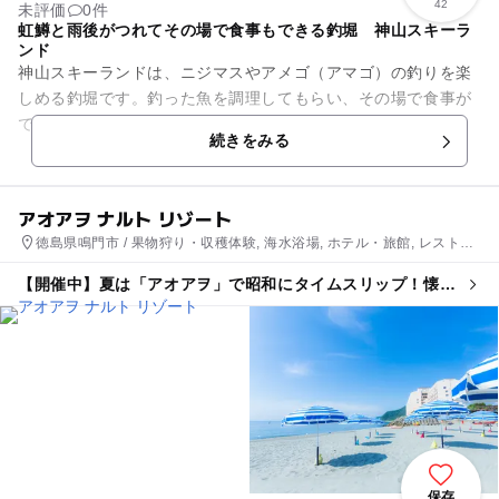
42
未評価
0件
虹鱒と雨後がつれてその場で食事もできる釣堀 神山スキーラ
ンド
神山スキーランドは、ニジマスやアメゴ（アマゴ）の釣りを楽
しめる釣堀です。釣った魚を調理してもらい、その場で食事が
できるのも大きな魅力です。利用価格も竿と餌がついて700円
続きをみる
と安心。釣った魚は従量制...
アオアヲ ナルト リゾート
徳島県鳴門市 / 果物狩り・収穫体験, 海水浴場, ホテル・旅館, レストラ
ン・カフェ, 自然体験・アクティビティ
【開催中】夏は「アオアヲ」で昭和にタイムスリップ！懐か
しい縁日あそび体験
保存