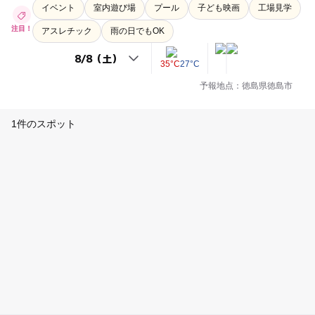
イベント
室内遊び場
プール
子ども映画
工場見学
注目！
アスレチック
雨の日でもOK
35°C
27°C
予報地点：徳島県徳島市
1件のスポット