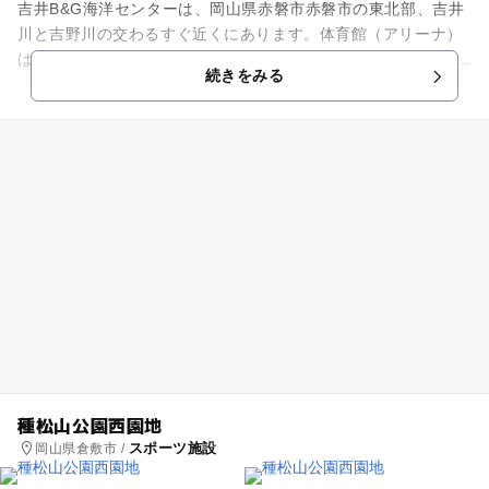
吉井B&G海洋センターは、岡山県赤磐市赤磐市の東北部、吉井
川と吉野川の交わるすぐ近くにあります。体育館（アリーナ）
は27ｍ×30ｍあり、バレーボールで2面、バスケットボールで1
続きをみる
面、バドミントンで...
種松山公園西園地
スポーツ施設
岡山県倉敷市 /