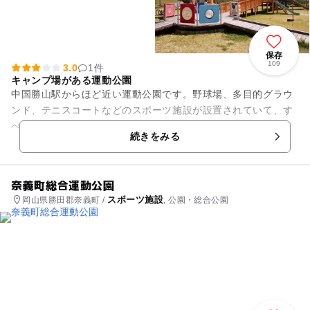
保存
109
3.0
1件
キャンプ場がある運動公園
中国勝山駅からほど近い運動公園です。野球場、多目的グラウ
ンド、テニスコートなどのスポーツ施設が設置されていて、す
べてナイター設備が完備しています。夢広場は芝生の広場にな
続きをみる
っていて、大型遊具が設置さ...
奈義町総合運動公園
スポーツ施設
岡山県勝田郡奈義町 /
, 公園・総合公園