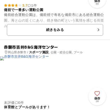
保存
69
3.7
1件
備前で一番多い運動公園
備前総合運動公園は、備前焼で有名な備前市にある総合運動公
園。海と山の近くにあり、焼き物の町という風情を感じる街並
みです。備前市では、一番大きな運動公園で、グランドでは、
続きをみる
陸上、体育館では、バスケッ...
赤磐市吉井B&G海洋センター
スポーツ施設
岡山県赤磐市 /
, 公園・総合公園, プール
保存
28
未評価
0件
体育館とプールがあります！