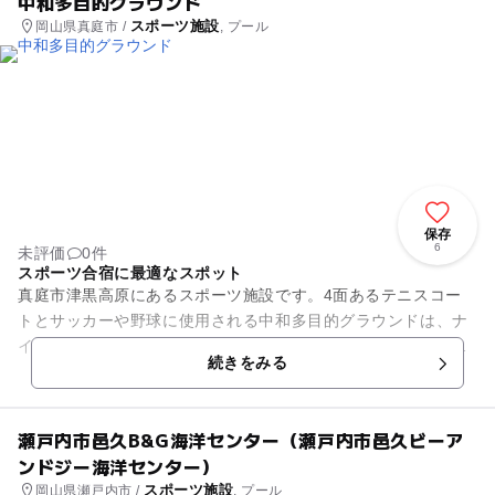
中和多目的グラウンド
スポーツ施設
岡山県真庭市 /
, プール
保存
6
未評価
0件
スポーツ合宿に最適なスポット
真庭市津黒高原にあるスポーツ施設です。4面あるテニスコー
トとサッカーや野球に使用される中和多目的グラウンドは、ナ
イター設備が完備しています。また、夏季だけですが、中和温
続きをみる
泉水プールが開設しています...
瀬戸内市邑久B&G海洋センター（瀬戸内市邑久ビーア
ンドジー海洋センター）
スポーツ施設
岡山県瀬戸内市 /
, プール