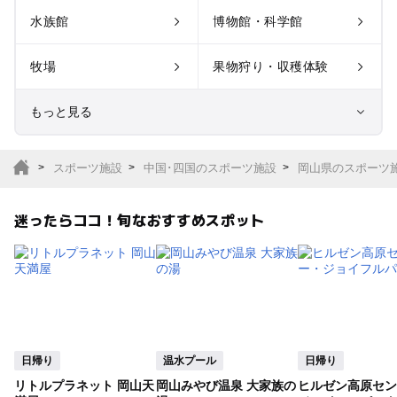
水族館
博物館・科学館
牧場
果物狩り・収穫体験
もっと見る
室内遊び場
遊園地
スポーツ施設
中国･四国のスポーツ施設
岡山県のスポーツ
テーマパーク
動物園
迷ったらココ！旬なおすすめスポット
サファリパーク
植物園・フラワーパー
ク
キャンプ場
バーベキュー
釣り
自然景観
日帰り
温水プール
日帰り
リトルプラネット 岡山天
岡山みやび温泉 大家族の
ヒルゼン高原セン