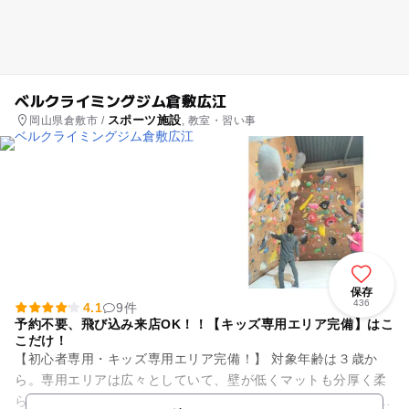
ベルクライミングジム倉敷広江
スポーツ施設
岡山県倉敷市 /
, 教室・習い事
保存
436
4.1
9件
予約不要、飛び込み来店OK！！【キッズ専用エリア完備】はこ
こだけ！
【初心者専用・キッズ専用エリア完備！】 対象年齢は３歳か
ら。専用エリアは広々としていて、壁が低くマットも分厚く柔
らかいから怖くない！ 専用エリアには年齢に合わせて遊べるコ