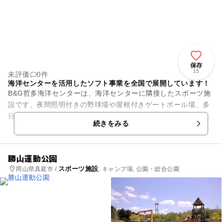
保存
15
未評価
0件
海洋センターを活用したソフト事業を全国で展開しています！
B&G哲多海洋センターは、海洋センターに隣接したスポーツ施
設です。夜間照明付きの野球場や屋根付きゲートボール場、多
目的グラウンド、グランドゴルフ場、合宿なども行える宿泊施
続きをみる
設があります。布団はリー...
勝山運動公園
スポーツ施設
岡山県真庭市 /
, キャンプ場, 公園・総合公園