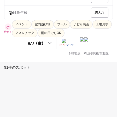
選ぶ
対象年齢
イベント
室内遊び場
プール
子ども映画
工場見学
注目！
アスレチック
雨の日でもOK
35°C
26°C
予報地点：岡山県岡山市北区
91件のスポット