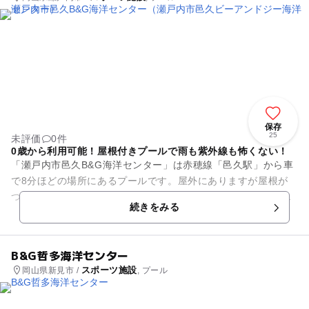
保存
25
未評価
0件
0歳から利用可能！屋根付きプールで雨も紫外線も怖くない！
「瀬戸内市邑久B&G海洋センター」は赤穂線「邑久駅」から車
で8分ほどの場所にあるプールです。屋外にありますが屋根が
ついていますので、雨でも泳ぐことが出来ます。プールは全長
続きをみる
25メートル水深110～...
B&G哲多海洋センター
スポーツ施設
岡山県新見市 /
, プール