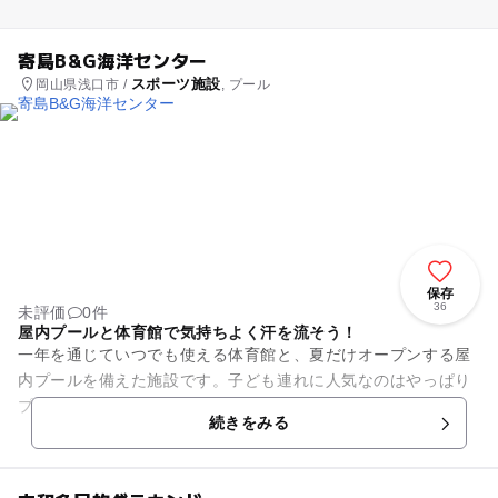
寄島B&G海洋センター
スポーツ施設
岡山県浅口市 /
, プール
保存
36
未評価
0件
屋内プールと体育館で気持ちよく汗を流そう！
一年を通じていつでも使える体育館と、夏だけオープンする屋
内プールを備えた施設です。子ども連れに人気なのはやっぱり
プール♪ 25mプールの他にも幼児用プールがあるので、水遊び
続きをみる
デビューにもぴったり。...