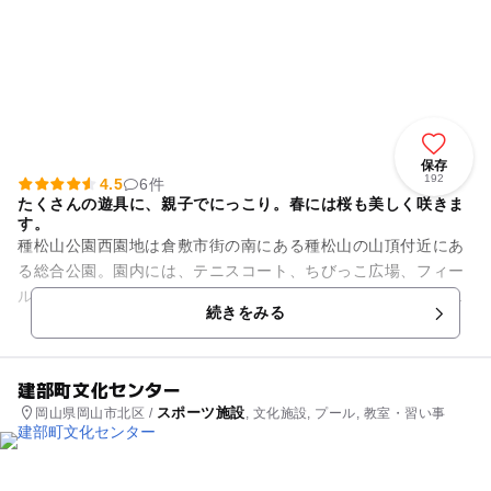
保存
192
4.5
6件
たくさんの遊具に、親子でにっこり。春には桜も美しく咲きま
す。
種松山公園西園地は倉敷市街の南にある種松山の山頂付近にあ
る総合公園。園内には、テニスコート、ちびっこ広場、フィー
ルドアスレチックの冒険の森の他、バラ園、ツツジ園、梅園
続きをみる
と、四季折々に楽しめる。なか...
建部町文化センター
スポーツ施設
岡山県岡山市北区 /
, 文化施設, プール, 教室・習い事