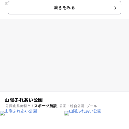
めます。テニスや野球は夜間照明付きでナイターの試合も行う
続きをみる
ことができます。プ...
山陽ふれあい公園
スポーツ施設
岡山県赤磐市 /
, 公園・総合公園, プール