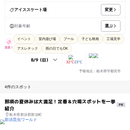
変更
アイススケート場
選ぶ
対象年齢
イベント
室内遊び場
プール
子ども映画
工場見学
注目！
アスレチック
雨の日でもOK
32°C
23°C
予報地点：栃木県宇都宮市
4件のスポット
那須の夏休みは大満足！定番＆穴場スポットを一挙
紹介
栃木県那須郡那須町