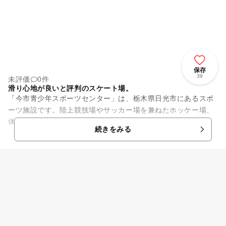
保存
39
未評価
0件
滑り心地が良いと評判のスケート場。
「今市青少年スポーツセンター」は、栃木県日光市にあるスポ
ーツ施設です。陸上競技場やサッカー場を兼ねたホッケー場、
体育館があり、180名が宿泊できる宿泊棟も整備されていま
続きをみる
す。また、敷地内には屋内ス...