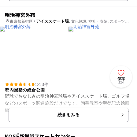
明治神宮外苑
アイススケート場
東京都新宿区 /
, 文化施設, 神社・寺院, スポーツ施
設, 教室・習い事, 観光
保存
224
4.6
13件
都内屈指の総合公園
野球でおなじみの明治神宮球場やアイススケート場、ゴルフ場
などのスポーツ関連施設だけでなく、陶芸教室や聖徳記念絵画
館など芸術に触れることができる施設もあります。いちょう並
続きをみる
木やシロマツなどの自然にも...
KOSÉ新横浜スケートセンター