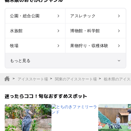
公園・総合公園
アスレチック
水族館
博物館・科学館
牧場
果物狩り・収穫体験
もっと見る
室内遊び場
遊園地
アイススケート場
関東のアイススケート場
栃木県のアイス
テーマパーク
動物園
迷ったらココ！旬なおすすめスポット
サファリパーク
植物園・フラワーパー
ク
キャンプ場
バーベキュー