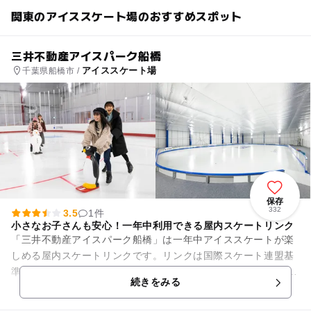
関東のアイススケート場のおすすめスポット
三井不動産アイスパーク船橋
アイススケート場
千葉県船橋市 /
保存
332
3.5
1件
小さなお子さんも安心！一年中利用できる屋内スケートリンク
「三井不動産アイスパーク船橋」は一年中アイススケートが楽
しめる屋内スケートリンクです。リンクは国際スケート連盟基
準準拠の60m×30m「Aリンク」、練習場としての活用される
続きをみる
「Bリンク」の2面を完...