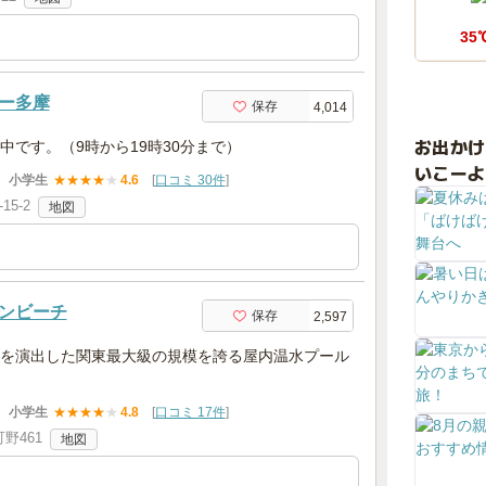
35
ー多摩
保存
4,014
お出か
中です。（9時から19時30分まで）
いこーよ
小学生
★
★
★
★
★
4.6
[
口コミ 30件
]
5-2
地図
ンビーチ
保存
2,597
を演出した関東最大級の規模を誇る屋内温水プール
小学生
★
★
★
★
★
4.8
[
口コミ 17件
]
野461
地図