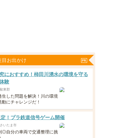
注目お出かけ
究におすすめ！柿田川湧水の環境を守る
体験
駿東郡
発生した問題を解決！川の環境
活動にチャレンジだ！
-9限定！プラ鉄道信号ゲーム開催
さいたま市
制◎自分の車両で交通整理に挑
う