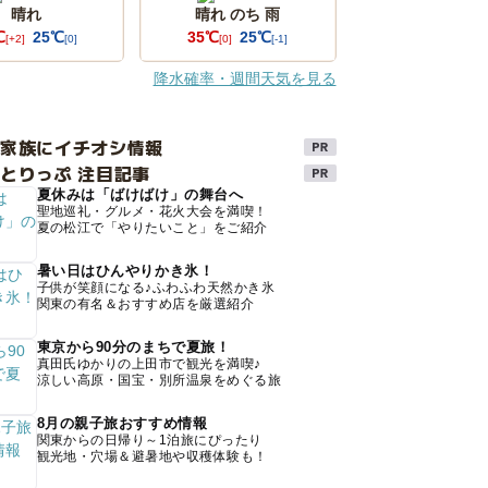
晴れ
晴れ のち 雨
℃
25℃
35℃
25℃
[+2]
[0]
[0]
[-1]
降水確率・週間天気を見る
け家族にイチオシ情報
とりっぷ 注目記事
夏休みは「ばけばけ」の舞台へ
聖地巡礼・グルメ・花火大会を満喫！
夏の松江で「やりたいこと」をご紹介
暑い日はひんやりかき氷！
子供が笑顔になる♪ふわふわ天然かき氷
関東の有名＆おすすめ店を厳選紹介
東京から90分のまちで夏旅！
真田氏ゆかりの上田市で観光を満喫♪
涼しい高原・国宝・別所温泉をめぐる旅
8月の親子旅おすすめ情報
関東からの日帰り～1泊旅にぴったり
観光地・穴場＆避暑地や収穫体験も！