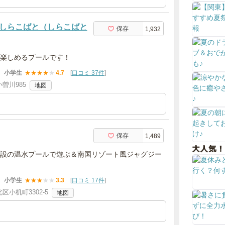
しらこばと（しらこばと
保存
1,932
楽しめるプールです！
小学生
★
★
★
★
★
4.7
[
口コミ 37件
]
曽川985
地図
保存
1,489
大人気！
設の温水プールで遊ぶ＆南国リゾート風ジャグジー
小学生
★
★
★
★
★
3.3
[
口コミ 17件
]
小机町3302-5
地図