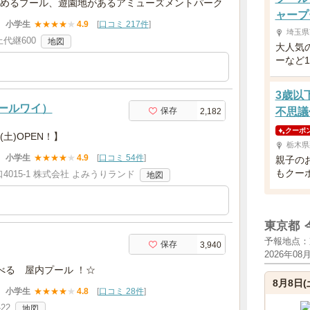
めるプール、遊園地があるアミューズメントパーク
ャープ
小学生
★
★
★
★
★
4.9
[
口コミ 217件
]
埼玉県
代継600
地図
大人気
ーなど
3歳以
ールワイ）
保存
不思議
2,182
クーポ
(土)OPEN！】
栃木県
小学生
★
★
★
★
★
4.9
[
口コミ 54件
]
親子の
もクー
015-1 株式会社 よみうりランド
地図
東京都
予報地点：
保存
3,940
2026年08
べる 屋内プール ！☆
8月8日(
小学生
★
★
★
★
★
4.8
[
口コミ 28件
]
22
地図