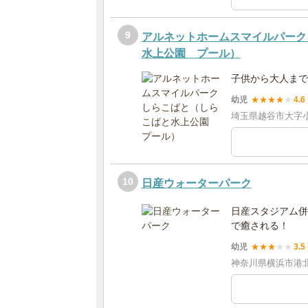
9
アルネットホームスマイルパーク
水上公園 プール）
子供から大人まで
幼児
★
★
★
★
★
4.6
埼玉県越谷市大字小
10
日産ウォーターパーク
日産スタジアム併
で癒される！
幼児
★
★
★
★
★
3.5
神奈川県横浜市港北区