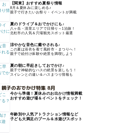
【関東】おすすめ夏祭り情報
8月＆夏休みに楽しめる♪
親子で行きたいお祭り・イベントが満載
夏のドライブ＆おでかけにも♪
八ヶ岳・清里エリアで日帰り～1泊旅！
北杜市の人気＆穴場観光スポット厳選
涼やかな音色に癒やされる♪
この夏は浴衣を着て風鈴市・まつりへ！
親子で絵付け体験や絶景を満喫しよう
夏の朝に早起きしておでかけ♪
親子で神秘的なハスの絶景を楽しもう！
スイレンとの違い＆ハスまつり情報も
 親子のおでかけ特集 8月
今から準備！夏休みのお出かけ情報満載
おすすめ遊び場＆イベントをチェック！
年齢別や人気アトラクション情報など
子ども大満足のプール＆水遊びスポット