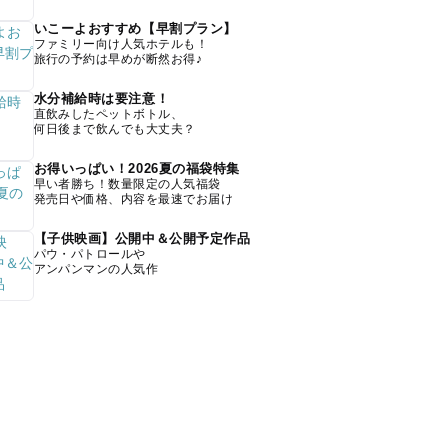
いこーよおすすめ【早割プラン】
ファミリー向け人気ホテルも！
旅行の予約は早めが断然お得♪
水分補給時は要注意！
直飲みしたペットボトル、
何日後まで飲んでも大丈夫？
お得いっぱい！2026夏の福袋特集
早い者勝ち！数量限定の人気福袋
発売日や価格、内容を最速でお届け
【子供映画】公開中＆公開予定作品
パウ・パトロールや
アンパンマンの人気作