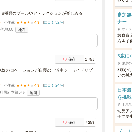
！8種類のプールやアトラクションが楽しめる
参加無
ナー
9
小学生
★
★
★
★
★
4.9
[
口コミ 32件
]
辺880
オンラ
地図
教育資
方＆子供
3歳に
保存
1,751
東京都
3歳か
絶好のロケーションが自慢の、湘南シーサイドリゾー
アの魅
7
小学生
★
★
★
★
★
4.9
[
口コミ 24件
]
日本最
町国府本郷546
地図
を挑戦
千葉県
幼児ア
子で夢
保存
7,253
プール