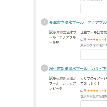
7
多摩市立温水プール アクアブル
現在プールは営業
幼児
★
★
★
★
★
4.5
東京都多摩市南野3-1
8
桐生市新里温水プール カリビア
カリブのイメージ
で楽しもう！
幼児
★
★
★
★
★
4.6
群馬県桐生市新里町