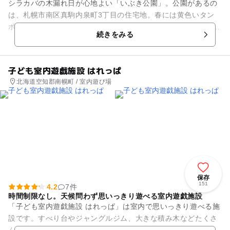
シラカバの木漏れ日が心地よい「いぶき公園」。公園があるの
は、札幌市南区真駒内泉町3丁目の住宅地。春には黄色いタン
ポポが地面を埋め尽くす緑豊かな可愛い公園です。 改装済の園
続きをみる
内はとても整備が行...
子ども室内遊戯施設 はれっぱ
北海道空知郡南幌町 / 室内遊び場
保存
151
4.2
7件
時間制限なし。天候問わず思いっきり遊べる室内遊戯施設
「子ども室内遊戯施設 はれっぱ」は室内で思いっきり遊べる施
設です。すべり台やジャングルジム、大きな積み木などたくさ
んの遊具を設置。自由に弾けるピアノ、授乳室、おむつ交換台