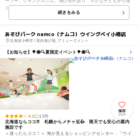
ーソー、ジャングルジム、飛び石があり、小さな子どもから使
えるものが多いのも魅力。お砂場は二カ所あるので、遊びにき
続きをみる
ている人数が多いときでも遊...
あそびパーク namco（ナムコ）ウイングベイ小樽店
北海道小樽市 / 室内遊び場, アミューズメント
【お知らせ】🌳🐝🔍夏限定イベント🌳🐝🔍
保存
2016
4.2
13件
北海道ならココ❗❗ 札幌からメチャ近👍 雨天でも安心の屋内
施設です
＝迷ったらココ！＝ 海が見えるショッピングセンター : 「ウイ