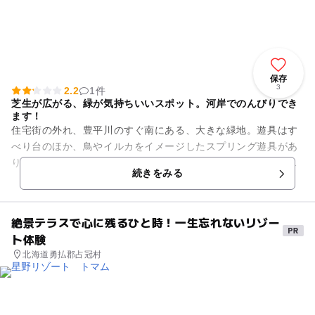
保存
3
2.2
1件
芝生が広がる、緑が気持ちいいスポット。河岸でのんびりでき
ます！
住宅街の外れ、豊平川のすぐ南にある、大きな緑地。遊具はす
べり台のほか、鳥やイルカをイメージしたスプリング遊具があ
ります。すべり台はすべる部分がまっすぐのタイプとカーブし
続きをみる
たタイプの2種類を楽しめる...
絶景テラスで心に残るひと時！一生忘れないリゾー
ト体験
北海道勇払郡占冠村