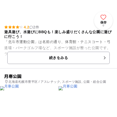
保存
0
4.2
2件
遊具遊び、水遊びにBBQも！楽しみ盛りだくさんな公園に遊び
に行こう！
「北斗市運動公園」は名前の通り、体育館・テニスコート・弓
道場・パークゴルフ場など、スポーツ施設が整った公園です。
ランニングやウォーキングに活用できる、周回コースもありま
続きをみる
すので、マラソン大会前に親...
月寒公園
北海道札幌市豊平区 / アスレチック, スポーツ施設, 公園・総合公園