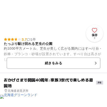
保存
3
3.7
1件
たっぷり駆け回れる芝生の公園
約1000平方メートル、芝生が美しく広がる園内にはすべり台・
鉄棒・ブランコ・砂場が設置されています。すべり台は高さが
しっかりあり、上から周りを見渡す開放感や滑るスリルをたっ
続きをみる
ぷり味わえます。砂場の...
おかげさまで開園40周年♪家族3世代で楽しめる遊
園地
北海道岩見沢市