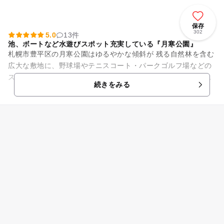
保存
302
5.0
13件
池、ボートなど水遊びスポット充実している『月寒公園』
札幌市豊平区の月寒公園はゆるやかな傾斜が 残る自然林を含む
広大な敷地に、野球場やテニスコート・パークゴルフ場などの
スポーツ施設（有料）があり、子供から大人まで楽しめる総合
続きをみる
公園となっています。 ...