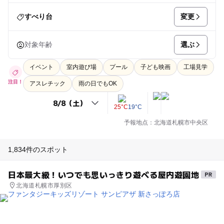
変更
すべり台
選ぶ
対象年齢
イベント
室内遊び場
プール
子ども映画
工場見学
注目！
アスレチック
雨の日でもOK
25°C
19°C
予報地点：北海道札幌市中央区
1,834件のスポット
日本最大級！いつでも思いっきり遊べる屋内遊園地
北海道札幌市厚別区