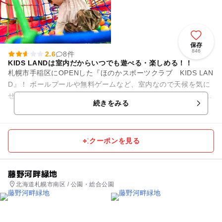
保存
846
2.6
8件
KIDS LANDは室内だからいつでも遊べる・楽しめる！！
札幌市手稲区にOPENした『ほのかスポーツクラブ KIDS LAN
D』！ ボールプールや無料ゲームなど、室内なので天候を気に
せず子供たちが走り回っておもいっきり遊べます。 スポーツク
続きをみる
ラブの会...
クーポンを見る
藤野河畔緑地
北海道札幌市南区 / 公園・総合公園