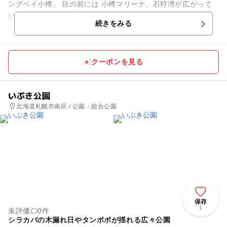
ングベイ小樽」 目の前には 小樽マリーナ、石狩湾が広がって
います☆彡 当店は、 １番街 ３F (しまむら さん隣）にて ...
続きをみる
クーポンを見る
いぶき公園
北海道札幌市南区 / 公園・総合公園
保存
1
未評価
0件
シラカバの木漏れ日やタンポポが揺れる広々公園