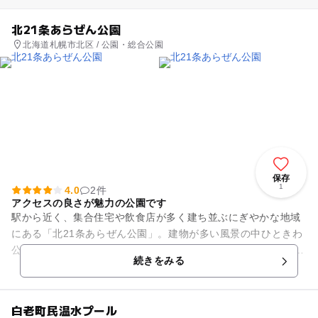
北21条あらぜん公園
北海道札幌市北区 / 公園・総合公園
保存
1
4.0
2件
アクセスの良さが魅力の公園です
駅から近く、集合住宅や飲食店が多く建ち並ぶにぎやかな地域
にある「北21条あらぜん公園」。建物が多い風景の中ひときわ
公園内の木々の緑が鮮やかに映えます。 園内にはすべり台やブ
続きをみる
ランコ、砂場、ス...
白老町民温水プール