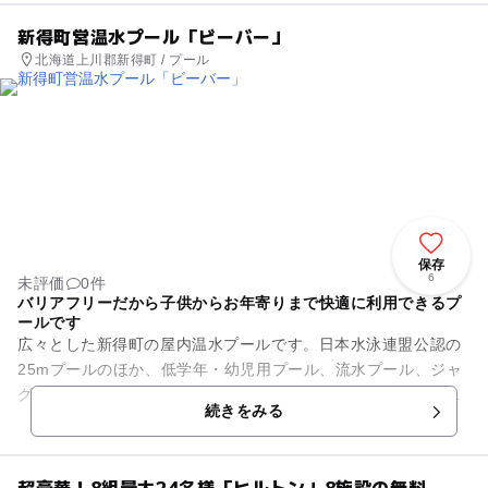
新得町営温水プール「ビーバー」
北海道上川郡新得町 / プール
保存
6
未評価
0件
バリアフリーだから子供からお年寄りまで快適に利用できるプ
ールです
広々とした新得町の屋内温水プールです。日本水泳連盟公認の
25mプールのほか、低学年・幼児用プール、流水プール、ジャ
グジーを備え、子供からお年寄りまで幅広い年代の人々のスポ
続きをみる
ーツ推進、健康増進施設と...
超豪華！8組最大24名様「ヒルトン」8施設の無料