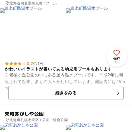
北海道白老郡白老町 / プール
保存
12
3.7
1件
かわいいイラストが書いてある幼児用プールもあります
白老桜ヶ丘公園の中にある屋内温水プールです。平成2年に開
設されて以来、多くの人々が利用しています。施設内には25m
プールの他、可愛いイラストが床に描かれた児童・幼児用プー
続きをみる
ルもあり、小さな子連れで...
栄町あかしや公園
北海道札幌市東区 / 公園・総合公園