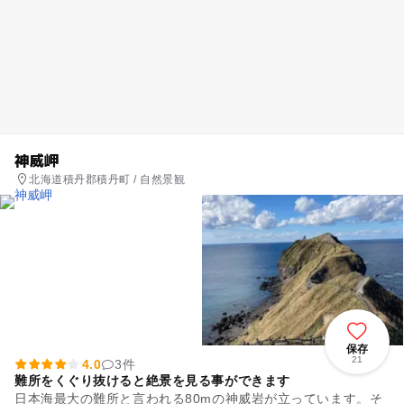
神威岬
北海道積丹郡積丹町 / 自然景観
保存
21
4.0
3件
難所をくぐり抜けると絶景を見る事ができます
日本海最大の難所と言われる80mの神威岩が立っています。そ