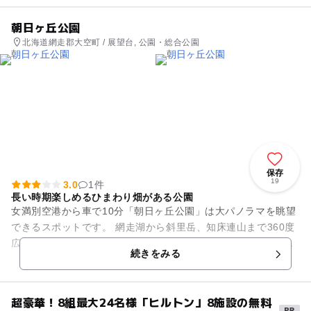
朝日ヶ丘公園
北海道網走郡大空町 / 展望台, 公園・総合公園
保存
19
3.0
1件
長い時期楽しめるひまわり畑がある公園
女満別空港から車で10分「朝日ヶ丘公園」は大パノラマを眺望
できるスポットです。 網走湖から斜里岳、知床連山まで360度
広がり、夏から秋にかけては展望台周辺にひまわりが咲き誇り
続きをみる
ます。ゆったりとし...
超豪華！8組最大24名様「ヒルトン」8施設の無料