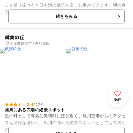
こを通り抜けると日本海の絶景を楽しむ事ができます。岬の突
端に行く道には素晴らしい植物が咲いています。初夏のエゾカ
続きをみる
ンゾウは見ものです。
就実の丘
北海道旭川市 / 自然景観
保存
27
3.4
2件
旭川にある穴場の絶景スポット
丘の町として有名な美瑛町にほど近く、旭川空港からのアクセ
スも良好な場所に、旭川の隠れた絶景スポットとしても有名な
西神楽就実の丘があります。広大な丘陵地が広がり、丘の景色