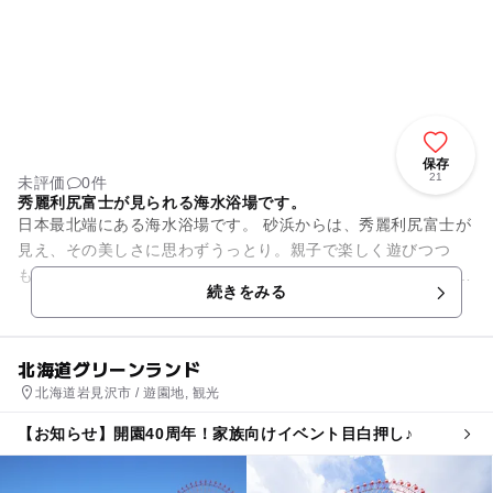
保存
21
未評価
0件
秀麗利尻富士が見られる海水浴場です。
日本最北端にある海水浴場です。 砂浜からは、秀麗利尻富士が
見え、その美しさに思わずうっとり。親子で楽しく遊びつつ
も、景色を楽しめるスポットとなっています。 更衣室や無料の
続きをみる
シャワー...
北海道グリーンランド
北海道岩見沢市 / 遊園地, 観光
【お知らせ】開園40周年！家族向けイベント目白押し♪