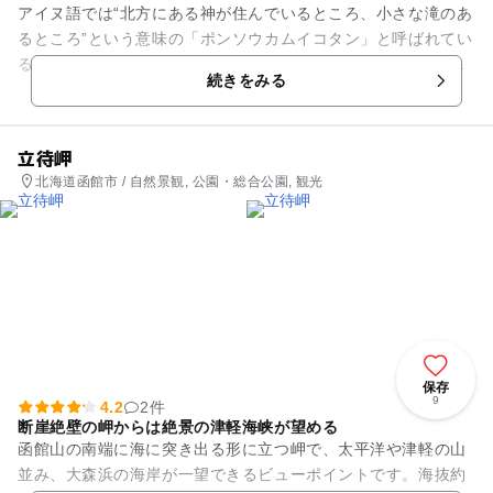
アイヌ語では“北方にある神が住んでいるところ、小さな滝のあ
るところ”という意味の「ポンソウカムイコタン」と呼ばれてい
るように、夕張川の浸食によってできた渓谷の、美しくも迫力
続きをみる
ある姿がこの公園の一番...
立待岬
北海道函館市 / 自然景観, 公園・総合公園, 観光
保存
9
4.2
2件
断崖絶壁の岬からは絶景の津軽海峡が望める
函館山の南端に海に突き出る形に立つ岬で、太平洋や津軽の山
並み、大森浜の海岸が一望できるビューポイントです。海抜約