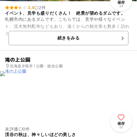
保存
13
3.4
2件
イベント、見学も盛りだくさん！ 絶景が望めるダムです。
札幌市内にあるダムです。こちらでは、見学や様々なイベン
ト、流木無料配布などもあり、遠くからの観光客も数多く訪れ
ます。 また、ダムは支笏洞爺国立公園の中にあることもあり、
続きをみる
大自然を感じることができ...
滝の上公園
北海道夕張市 / 公園・総合公園
保存
12
未評価
0件
渓谷の秋は、神々しいほどの美しさ