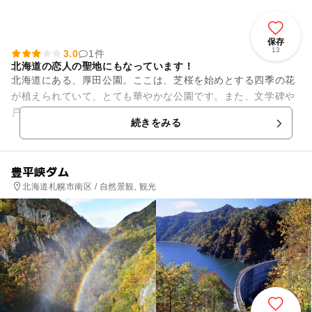
保存
13
3.0
1件
北海道の恋人の聖地にもなっています！
北海道にある、厚田公園。ここは、芝桜を始めとする四季の花
が植えられていて、とても華やかな公園です。また、文学碑や
戸田城聖生家、展望台、テニスコート、パークゴルフ場などが
続きをみる
存在しています。そのため、...
豊平峡ダム
北海道札幌市南区 / 自然景観, 観光