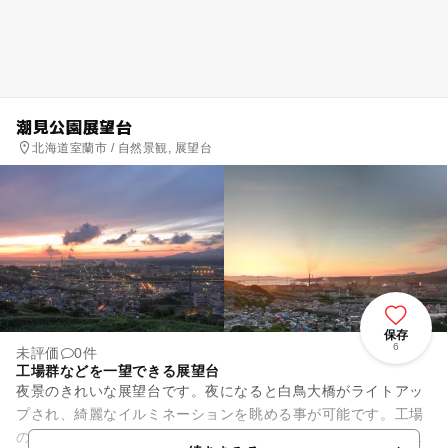
潮見公園展望台
北海道室蘭市 / 自然景観, 展望台
保存
6
未評価
0件
工場群などを一望できる展望台
夜景のきれいな展望台です。夜になると白鳥大橋がライトアッ
プされ、綺麗なイルミネーションを眺める事が可能です。工場
の幻想的な夜景を見ることもできます。反対側には「鳴砂」で