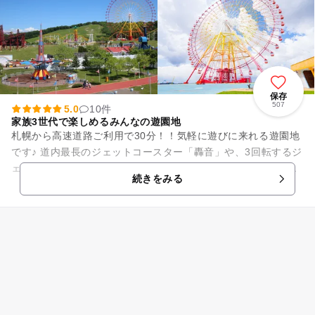
保存
507
5.0
10件
家族3世代で楽しめるみんなの遊園地
札幌から高速道路ご利用で30分！！気軽に遊びに来れる遊園地
です♪ 道内最長のジェットコースター「轟音」や、3回転するジ
ェットコースター「龍王」、熱い夏に大人気「急流すべり」な
続きをみる
ど、年齢問わず...