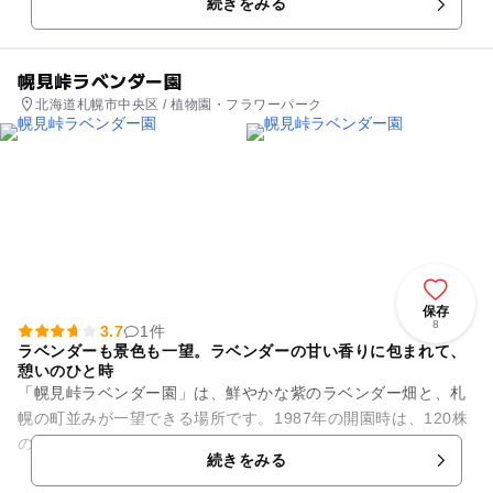
続きをみる
や遠方には十勝岳連峰・大雪...
幌見峠ラベンダー園
北海道札幌市中央区 / 植物園・フラワーパーク
保存
8
3.7
1件
ラベンダーも景色も一望。ラベンダーの甘い香りに包まれて、
憩いのひと時
「幌見峠ラベンダー園」は、鮮やかな紫のラベンダー畑と、札
幌の町並みが一望できる場所です。1987年の開園時は、120株
のラベンダーが植えられていましたが、現在では約8,000株に
続きをみる
増えました。開園...