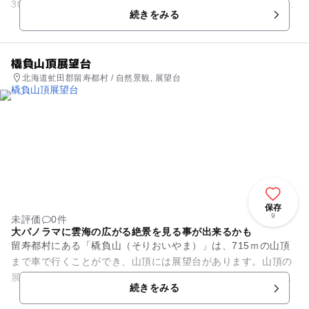
30ｍの断崖絶壁で周囲を海で囲まれ、快晴の日にはダイナミッ
続きをみる
クな素晴らしい景色が広が...
橇負山頂展望台
北海道虻田郡留寿都村 / 自然景観, 展望台
保存
9
未評価
0件
大パノラマに雲海の広がる絶景を見る事が出来るかも
留寿都村にある「橇負山（そりおいやま）」は、715ｍの山頂
まで車で行くことができ、山頂には展望台があります。山頂の
展望台からは、自然にあふれる留寿都の街、北には美しい羊蹄
続きをみる
山、南に昭和新山、更に遠...