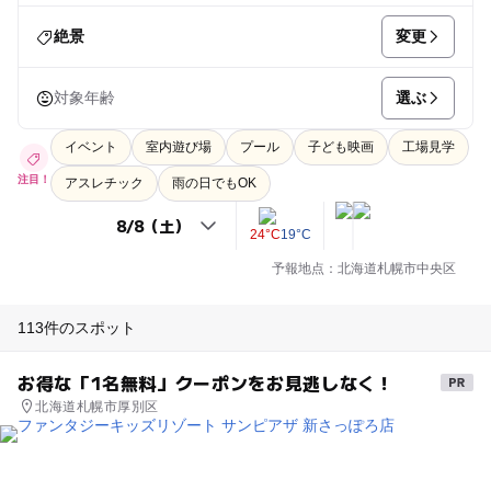
変更
絶景
選ぶ
対象年齢
イベント
室内遊び場
プール
子ども映画
工場見学
注目！
アスレチック
雨の日でもOK
24°C
19°C
予報地点：北海道札幌市中央区
113件のスポット
お得な「1名無料」クーポンをお見逃しなく！
北海道札幌市厚別区