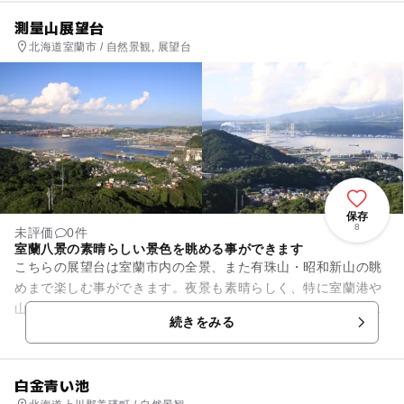
測量山展望台
北海道室蘭市 / 自然景観, 展望台
保存
8
未評価
0件
室蘭八景の素晴らしい景色を眺める事ができます
こちらの展望台は室蘭市内の全景、また有珠山・昭和新山の眺
めまで楽しむ事ができます。夜景も素晴らしく、特に室蘭港や
山々のライトアップは一度は見ておきたい景色。展望台までの
続きをみる
道は遊歩道が整備されており...
白金青い池