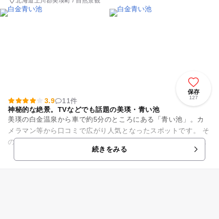
北海道上川郡美瑛町 / 自然景観
保存
127
3.9
11件
神秘的な絶景。TVなどでも話題の美瑛・青い池
美瑛の白金温泉から車で約5分のところにある「青い池」。カ
メラマン等から口コミで広がり人気となったスポットです。 そ
の後もテレビや本で話題になり、2012年にはApple社のMacBo
続きをみる
ok Pr...