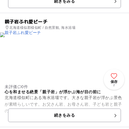
続きをみる
知られるイタンキ浜を望めま...
親子岩ふれ愛ビーチ
北海道様似郡様似町 / 自然景観, 海水浴場
保存
2
未評価
0件
心を和ませる絶景「親子岩」が浮かぶ海が目の前に
北海道様似町にある海水浴場です。大きな親子岩が浮かぶ景色
が素晴らしいです。お父さん岩、お母さん岩、子ども岩と親子
のように3つの岩が並んでいます。天気が良い日は、景色に見
続きをみる
とれてしまうくらいとても美...