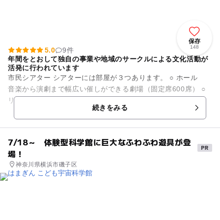
保存
148
5.0
9件
年間をとおして独自の事業や地域のサークルによる文化活動が
活発に行われています
市民シアター シアターには部屋が３つあります。 ○ ホール
音楽から演劇まで幅広い催しができる劇場（固定席600席） ○
リハーサル室 80人程度の催し物ができます。...
続きをみる
7/18～ 体験型科学館に巨大なふわふわ遊具が登
場！
神奈川県横浜市磯子区