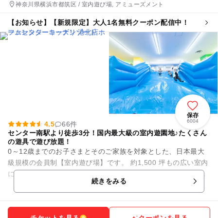
神奈川県横浜市都筑区 / 室内遊び場, アミューズメント
【お知らせ】【新規限定】大人1名無料クーポン配信中！
保存
6004
4.5
66件
センター南駅より徒歩3分！国内最大級の室内遊園地♪たくさん
の遊具で遊び放題！
0～12歳までのお子さまとそのご家族を対象とした、日本最大
級規模の会員制【室内遊び場】です。 約1,500 坪もの広い室内
には、大人も一緒に遊べる滑り台などのふわふわ遊具や、さま
続きをみる
ざまな種類のア...
チケットを見る
クーポンを見る