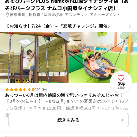
あそびパークPLUS namco小田原ダイナシティ店（あ
そびパークプラス ナムコ小田原ダイナシティ店）
神奈川県小田原市 / 室内遊び場, アスレチック, アミューズメント
【お知らせ】7/24（金）～『恐竜チャレンジ』開催♪
保存
1389
4.6
10件
あっつ～い8月は屋内施設の海で思いっきりあそんじゃお！
【8月のお知らせ】 ～8/31(月)までこの夏限定のスペシャルプ
ラン登場！ お子さま1100円、保護者様600円 たっぷり遊べる
休日60分プランがこの夏限定で登場☆ ※60分以降は延...
続きをみる