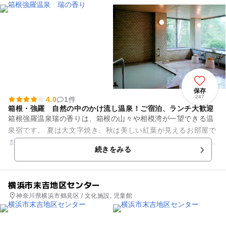
保存
247
4.0
1件
箱根・強羅 自然の中のかけ流し温泉！ご宿泊、ランチ大歓迎
箱根強羅温泉瑞の香りは、箱根の山々や相模湾が一望できる温
泉宿です。 夏は大文字焼き、秋は美しい紅葉が見えるお部屋で
まったり。 ご家族でママ友で！かけ流し温泉でリラックスでき
続きをみる
ます！ 日帰...
横浜市末吉地区センター
神奈川県横浜市鶴見区 / 文化施設, 児童館