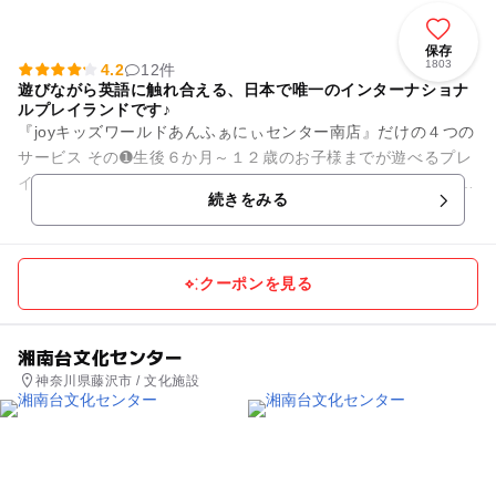
保存
1803
4.2
12件
遊びながら英語に触れ合える、日本で唯一のインターナショナ
ルプレイランドです♪
『joyキッズワールドあんふぁにぃセンター南店』だけの４つの
サービス その➊生後６か月～１２歳のお子様までが遊べるプレ
イランド ・施設内には、「サイバーホイール」「関東最大級の
続きをみる
ボールプー...
クーポンを見る
湘南台文化センター
神奈川県藤沢市 / 文化施設