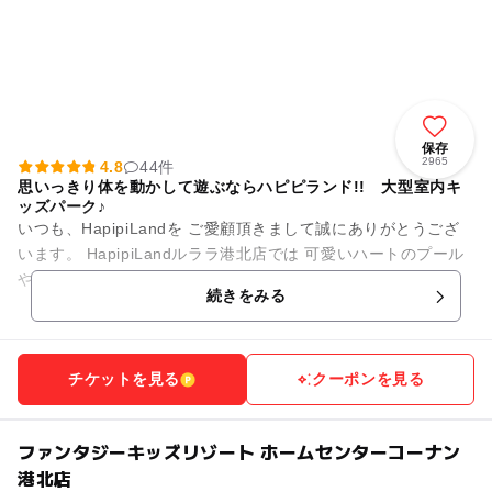
保存
2965
4.8
44件
思いっきり体を動かして遊ぶならハピピランド!! 大型室内キ
ッズパーク♪
いつも、HapipiLandを ご愛顧頂きまして誠にありがとうござ
います。 HapipiLandルララ港北店では 可愛いハートのプール
や体操が出来るスペースも設置！ イベントも毎日開...
続きをみる
チケットを見る
クーポンを見る
ファンタジーキッズリゾート ホームセンターコーナン
港北店