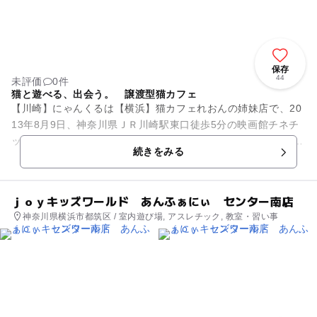
保存
44
未評価
0件
猫と遊べる、出会う。 譲渡型猫カフェ
【川崎】にゃんくるは【横浜】猫カフェれおんの姉妹店で、20
13年8月9日、神奈川県ＪＲ川崎駅東口徒歩5分の映画館チネチ
ッタの隣に譲渡型猫カフェとして誕生しました。 山梨のＮＰＯ
続きをみる
法人リトル...
ｊｏｙキッズワールド あんふぁにぃ センター南店
神奈川県横浜市都筑区 / 室内遊び場, アスレチック, 教室・習い事