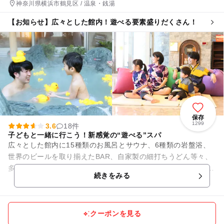
神奈川県横浜市鶴見区 / 温泉・銭湯
【お知らせ】広々とした館内！遊べる要素盛りだくさん！
保存
1299
3.6
18件
子どもと一緒に行こう！新感覚の“遊べる”スパ
広々とした館内に15種類のお風呂とサウナ、6種類の岩盤浴、
世界のビールを取り揃えたBAR、自家製の細打ちうどん等々、
多くの 『遊べる』要素を盛り込んだ、小さなお子様から高齢者
続きをみる
まで幅広い世代の方に...
クーポンを見る