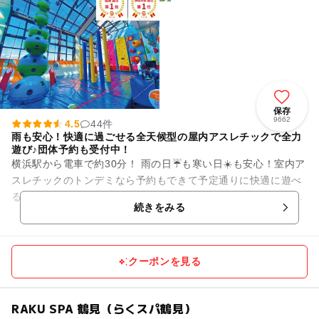
保存
9662
4.5
44件
雨も安心！快適に過ごせる全天候型の屋内アスレチックで全力
遊び♪団体予約も受付中！
横浜駅から電車で約30分！ 雨の日☔も寒い日☀️も安心！室内ア
スレチックのトンデミなら予約もできて予定通りに快適に遊べ
る✨ 大人も子供もみんなが楽しめる世界中から集めた最新アク
続きをみる
ティビティが盛...
クーポンを見る
RAKU SPA 鶴見（らくスパ鶴見）