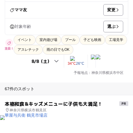
変更
ママ友
選ぶ
対象年齢
イベント
室内遊び場
プール
子ども映画
工場見学
注目！
アスレチック
雨の日でもOK
34°C
26°C
予報地点：神奈川県横浜市中区
67件のスポット
本格和食&キッズメニューに子供も大満足！
神奈川県横浜市鶴見区