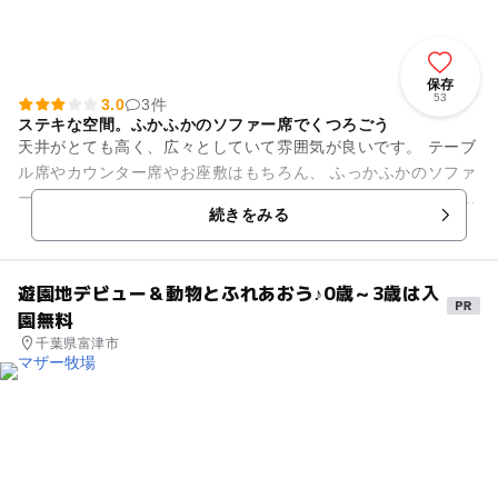
保存
53
3.0
3件
ステキな空間。ふかふかのソファー席でくつろごう
天井がとても高く、広々としていて雰囲気が良いです。 テーブ
ル席やカウンター席やお座敷はもちろん、 ふっかふかのソファ
ー席や、ちょっと変わったベッド席があります。 ベッド席は靴
続きをみる
を脱いで横...
遊園地デビュー＆動物とふれあおう♪0歳～3歳は入
園無料
千葉県富津市