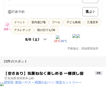
選ぶ
対象年齢
イベント
室内遊び場
プール
子ども映画
工場見学
注目！
アスレチック
雨の日でもOK
33°C
26°C
予報地点：高知県高知市
22件のスポット
【空きあり】気兼ねなく楽しめる 一棟貸し宿
高知県長岡郡本山町