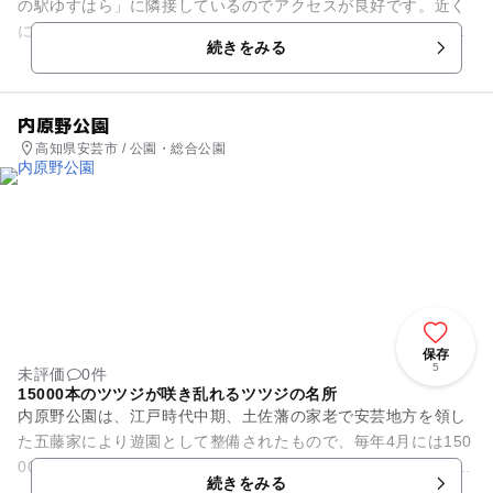
の駅ゆすはら」に隣接しているのでアクセスが良好です。近く
には「雲の上のレストラン・ホテル」「雲の上の温泉」「雲の
続きをみる
上のプール」、くさぶき食堂...
内原野公園
高知県安芸市 / 公園・総合公園
保存
5
未評価
0件
15000本のツツジが咲き乱れるツツジの名所
内原野公園は、江戸時代中期、土佐藩の家老で安芸地方を領し
た五藤家により遊園として整備されたもので、毎年4月には150
00本のツツジが楽しめるツツジの名所です。3月下旬から5月初
続きをみる
旬には観光協会主催...