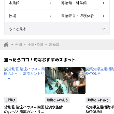
水族館
博物館・科学館
牧場
果物狩り・収穫体験
もっと見る
室内遊び場
遊園地
全国
中国･四国
高知県
テーマパーク
動物園
迷ったらココ！旬なおすすめスポット
サファリパーク
植物園・フラワーパー
ク
キャンプ場
バーベキュー
釣り
自然景観
川遊び
動物とふれあう
動物とふれあう
貸別荘 清流ハウス～四国
桂浜水族館
高知県立足摺海洋
いちご狩り
農業体験
のおヘソ 清流カントリー
SATOUMI