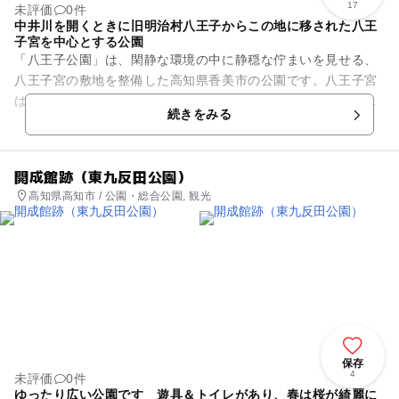
17
未評価
0件
中井川を開くときに旧明治村八王子からこの地に移された八王
子宮を中心とする公園
「八王子公園」は、閑静な環境の中に静穏な佇まいを見せる、
八王子宮の敷地を整備した高知県香美市の公園です。八王子宮
は江戸時代、土佐藩の家老を務めた野中兼山が、中井川を開く
続きをみる
際に、旧明治村八王子からこ...
開成館跡（東九反田公園）
高知県高知市 / 公園・総合公園, 観光
保存
4
未評価
0件
ゆったり広い公園です 遊具＆トイレがあり、春は桜が綺麗に