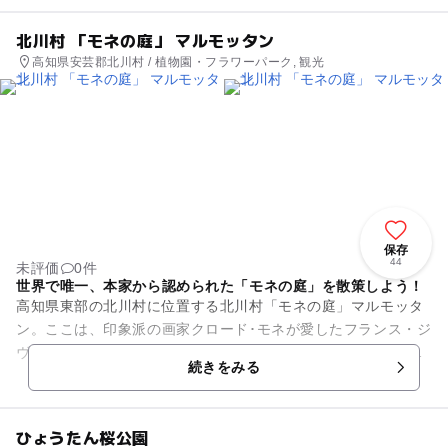
北川村 「モネの庭」 マルモッタン
高知県安芸郡北川村 / 植物園・フラワーパーク, 観光
保存
44
未評価
0件
世界で唯一、本家から認められた「モネの庭」を散策しよう！
高知県東部の北川村に位置する北川村「モネの庭」マルモッタ
ン。ここは、印象派の画家クロード･モネが愛したフランス・ジ
ヴェルニーにある「モネの庭」をモデルにつくられていて、四
続きをみる
季の変化を花を通じて楽し...
ひょうたん桜公園