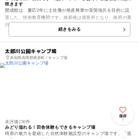
咲きます
開成館は、慶応2年に土佐藩が殖産興業や富国強兵を目的に設
置した、技術教育機関です。維新後は接客所となり、政府の重
鎮が来訪しました。後には、その建物に立志社がおかれまし
続きをみる
た。 場所は鏡川に挟ま...
太郎川公園キャンプ場
高知県高岡郡檮原町 / キャンプ場
保存
7
未評価
0件
みどり溢れる！田舎体験もできるキャンプ場
梼原の魅力を凝縮した自然体験施設型のキャンプ場です。「道