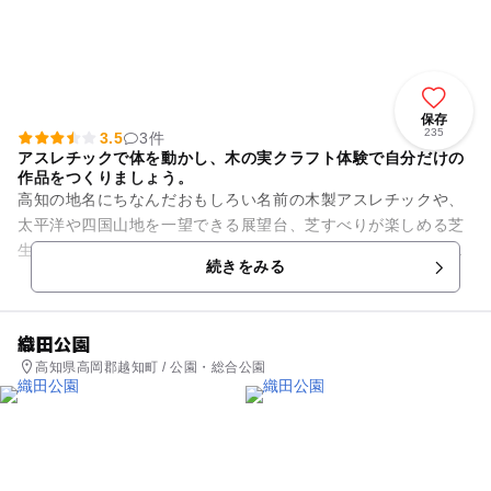
保存
235
3.5
3件
アスレチックで体を動かし、木の実クラフト体験で自分だけの
作品をつくりましょう。
高知の地名にちなんだおもしろい名前の木製アスレチックや、
太平洋や四国山地を一望できる展望台、芝すべりが楽しめる芝
生の斜面、使用料無料のキャンプ場などのある公園です。春に
続きをみる
は、約3000本もの桜が美...
織田公園
高知県高岡郡越知町 / 公園・総合公園