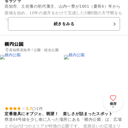
るサクラ
高知市、土佐藩の初代藩主、山内一豊が1601（慶長6）年から
築城を始め、10年の歳月をかけて完成した3層6階の天守閣をも
つ平山城の周囲を整備した公園です。その後、火災によって焼
続きをみる
失しましたが、17...
横内公園
高知県高知市 / 公園・総合公園
保存
0
3.7
1件
定番遊具にオブジェ、眺望！ 楽しさが詰まったスポット
県道44号線を少し南に入った場所にある「横内公園」は、広場
と小山の2つのエリアが特徴の公園です。 道路沿いの広場エリ