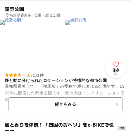
鏡野公園
高知県香美市 / 公園・総合公園
保存
30
3.7
1件
静と動に分けられたロケーションが特徴的な都市公園
高知県香美市で、「種馬所」の愛称で親しまれる公園です。19
78年に開園した都市公園です。敷地内は「レクリエーション広
場」と、ヤナセスギやセンダン、クスノキなどの森に遊歩道が
続きをみる
設けられた「緑のゾーン...
風と香りを体感！「四国のおヘソ」をe-BIKEで快