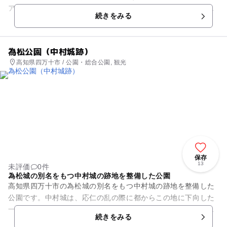
アには、整地された広々としたフリースペースをはじめ、ブラ
続きをみる
ンコ・砂場・鉄棒...
為松公園（中村城跡）
高知県四万十市 / 公園・総合公園, 観光
保存
13
未評価
0件
為松城の別名をもつ中村城の跡地を整備した公園
高知県四万十市の為松城の別名をもつ中村城の跡地を整備した
公園です。中村城は、応仁の乱の際に都からこの地に下向した
一條教房が、この地の豪族、為松氏を家老として取り立て、為
続きをみる
松氏によって築城されたと伝...