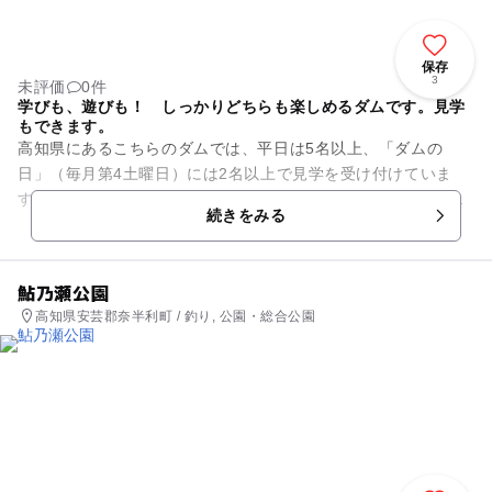
保存
3
未評価
0件
学びも、遊びも！ しっかりどちらも楽しめるダムです。見学
もできます。
高知県にあるこちらのダムでは、平日は5名以上、「ダムの
日」（毎月第4土曜日）には2名以上で見学を受け付けていま
す。（事前予約必須）ダム堤体内をじっくり見ることができ、
続きをみる
知識が深められます。 ダム...
鮎乃瀬公園
高知県安芸郡奈半利町 / 釣り, 公園・総合公園