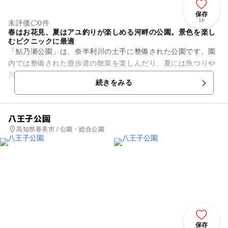
保存
16
未評価
0件
春はお花見、夏はアユ釣りが楽しめる河畔の公園。景色を楽し
むピクニックに最適
「鮎乃瀬公園」は、奈半利川の土手に整備された公園です。園
内では整備された遊歩道の散策を楽しんだり、夏には魚つりや
川遊びが楽しめます。名前の通り、アユ釣りができるところで
続きをみる
す。また、お花見スポットと...
八王子公園
高知県香美市 / 公園・総合公園
保存