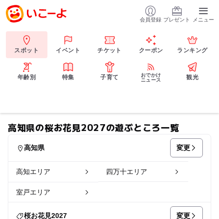
会員登録
プレゼント
メニュー
スポット
イベント
チケット
クーポン
ランキング
おでかけ
年齢別
特集
子育て
観光
ニュース
高知県の桜お花見2027の遊ぶところ一覧
変更
高知県
高知エリア
四万十エリア
室戸エリア
変更
桜お花見2027