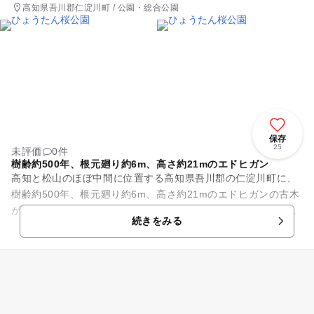
高知県吾川郡仁淀川町 / 公園・総合公園
保存
25
未評価
0件
樹齢約500年、根元廻り約6m、高さ約21mのエドヒガン
高知と松山のほぼ中間に位置する高知県吾川郡の仁淀川町に、
樹齢約500年、根元廻り約6m、高さ約21mのエドヒガンの古木
が育っています。つぼみの形がひょうたんに似ているために、
続きをみる
「ひょうたん桜」と呼...