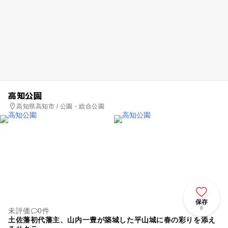
高知公園
高知県高知市 / 公園・総合公園
保存
8
未評価
0件
土佐藩初代藩主、山内一豊が築城した平山城に春の彩りを添え