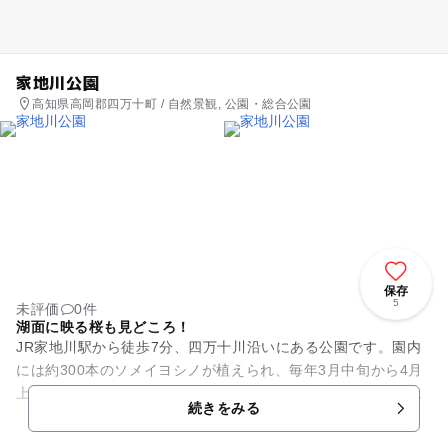
家地川公園
高知県高岡郡四万十町 / 自然景観, 公園・総合公園
保存
5
未評価
0件
湖面に映る桜も見どころ！
JR家地川駅から徒歩7分、四万十川沿いにある公園です。園内
には約300本のソメイヨシノが植えられ、毎年3月中旬から4月
上旬にかけて多くの花見客が訪れます。公園の横にはダム湖が
続きをみる
あり、湖面に映る桜も...