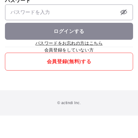
パスワード
ログインする
パスワードをお忘れの方はこちら
会員登録をしていない方
会員登録(無料)する
© actindi Inc.