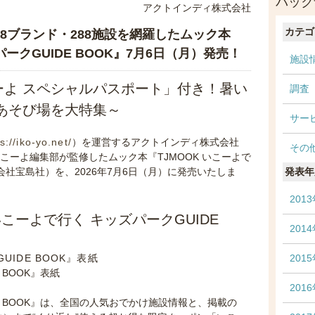
バック
アクトインディ株式会社
カテゴ
8ブランド・288施設を網羅したムック本
パークGUIDE BOOK』7月6日（月）発売！
施設
ーよ スペシャルパスポート」付き！暑い
調査
あそび場を大特集～
サー
s://iko-yo.net/
）を運営するアクトインディ株式会社
その
ーよ編集部が監修したムック本『TJMOOK いこーよで
式会社宝島社）を、2026年7月6日（月）に発売いたしま
発表年
201
いこーよで行く キッズパークGUIDE
201
201
 BOOK』表紙
201
DE BOOK』は、全国の人気おでかけ施設情報と、掲載の