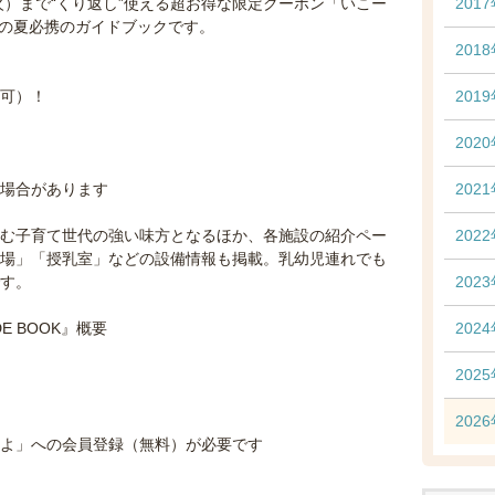
日（火）まで“くり返し”使える超お得な限定クーポン「いこー
201
この夏必携のガイドブックです。
201
用可）！
201
202
場合があります
202
む子育て世代の強い味方となるほか、各施設の紹介ペー
202
場」「授乳室」などの設備情報も掲載。乳幼児連れでも
す。
202
E BOOK』概要
202
202
202
よ」への会員登録（無料）が必要です