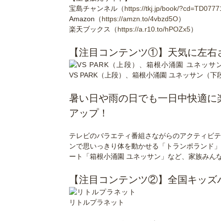
宝島チャンネル（
https://tkj.jp/book/?cd=TD07
Amazon（
https://amzn.to/4vbzd5O
）
楽天ブックス（
https://a.r10.to/hPOZx5
）
＞
【注目コンテンツ①】天気に左右
VS PARK（上段）、箱根小涌園 ユネッサン（
＞
暑い日や雨の日でも一日中快適に
アップ！
＞
テレビのバラエティ番組さながらのアクティビティ
ンで思いっきり体を動かせる「トランポランド」
ート「箱根小涌園 ユネッサン」など、家族みん
＞
【注目コンテンツ②】全国キッズ
リトルプラネット
＞