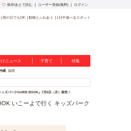
保存/あとで読む
ユーザー登録(無料)
ログイン
雨の日でもOK
動物とふれあう
1日中遊べるスポット
かけニュース
子育て
特集
沖縄
福岡
ッズパークGUIDE BOOK』7月6日（月）発売！
OK いこーよで行く キッズパーク