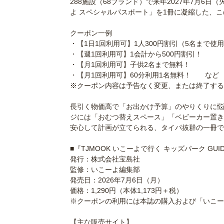
288施設（68ブランド）で来年2027年7月6
よ スペシャルパスポート」を1冊に凝縮した、
＞
クーポン一例
・【1日1回利用可】1人300円割引（5名まで使
・【週1回利用可】1会計から500円割引！
・【月1回利用可】子供2名まで無料！
・【月1回利用可】60分利用1名無料！ など
※クーポン内容は予告なく変更、または終了する
＞
長引く物価高で「お出かけ予算」のやりくりに悩
ジには「おむつ替えスペース」「ベビーカー置き
安心して計画が立てられる、タイパ抜群の一冊で
＞
■『TJMOOK いこーよで行く キッズパーク GUID
発行：株式会社宝島社
監修：いこーよ編集部
発売日：2026年7月6日（月）
価格：1,290円（本体1,173円＋税）
※クーポンの利用には本誌の購入および「いこー
＞
【主な販売サイト】