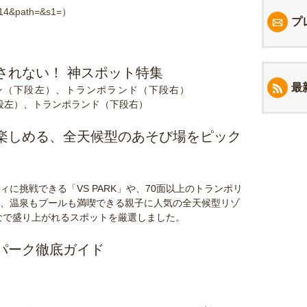
7714&path=&s1=
）
プ
されない！ 神スポット特集
最
下段左）、トランポランド（下段右）
楽しめる、全天候型のあそび場をピック
に挑戦できる「VS PARK」や、70面以上のトランポリ
、温泉もプールも満喫できる親子に人気の全天候型リゾ
なで盛り上がれるスポットを厳選しました。
パーク徹底ガイド