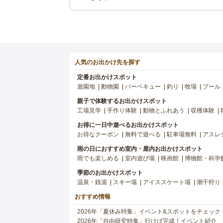
人気のお出かけ先を探す
定番お出かけスポット
遊園地
動物園
バーベキュー
釣り
牧場
プール
親子で体験するお出かけスポット
工場見学
手作り体験
動物とふれあう
収穫体験
お得に一日中遊べるお出かけスポット
お得なクーポン
無料で遊べる
駐車場無料
アスレ
雨の日におすすめ室内・屋内お出かけスポット
雨でも楽しめる
室内遊び場
映画館
博物館・科学
季節のお出かけスポット
温泉・銭湯
スキー場
アイススケート場
潮干狩り
おすすめ情報
2026年「夏休み特集」イベント&スポットをチェック
2026年「自由研究特集」行けば完成！イベント紹介