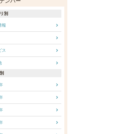
ナンバー
リ別
情報
ビス
他
別
3年
4年
5年
6年