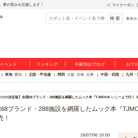
、夢の育みを応援します！
マイクーポン
春休み
イベント
ランキング
年齢別おでかけ
おで
東海
愛知
北陸・甲信越
関西
大阪
京都
兵庫
中国・四国
九州・
けの決定版】全国68ブランド・288施設を網羅したムック本『TJMOOK いこーよで行く キ
8ブランド・288施設を網羅したムック本『TJMO
発売！
26/07/06 10:00