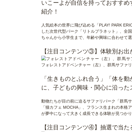
いこーよが自信を持っておすすめ
紹介！
＞
人気絵本の世界に飛び込める「PLAY! PARK E
した次世代型パーク「リトルプラネット」、全国各地
ちゃんから小学生まで、年齢や興味に合わせて選
＞
【注目コンテンツ③】体験別お出
フォレストアドベンチャー（左）、群馬サファリパ
＞
「生きものとふれ合う」「体を動
に、子どもの興味・関心に沿ったスポ
＞
動物たちが目の前に迫るサファリパーク「群馬サ
「猫カフェ MOCHA」、フランス生まれの本
が夢中になって大きく成長できる体験が見つかり
＞
【注目コンテンツ④】抽選で当た