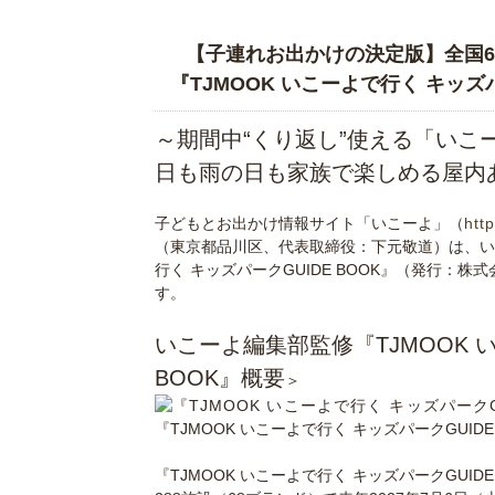
【子連れお出かけの決定版】全国6
『TJMOOK いこーよで行く キッズ
～期間中“くり返し”使える「いこ
日も雨の日も家族で楽しめる屋内
＞
子どもとお出かけ情報サイト「いこーよ」（
http
（東京都品川区、代表取締役：下元敬道）は、いこ
行く キッズパークGUIDE BOOK』（発行：株
す。
＞
いこーよ編集部監修『TJMOOK 
BOOK』概要
＞
『TJMOOK いこーよで行く キッズパークGUIDE
＞
『TJMOOK いこーよで行く キッズパークGUI