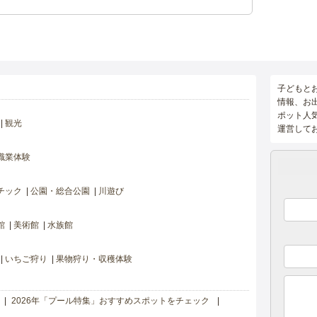
子どもと
情報、お
ポット人
観光
運営して
職業体験
チック
公園・総合公園
川遊び
館
美術館
水族館
いちご狩り
果物狩り・収穫体験
2026年「プール特集」おすすめスポットをチェック