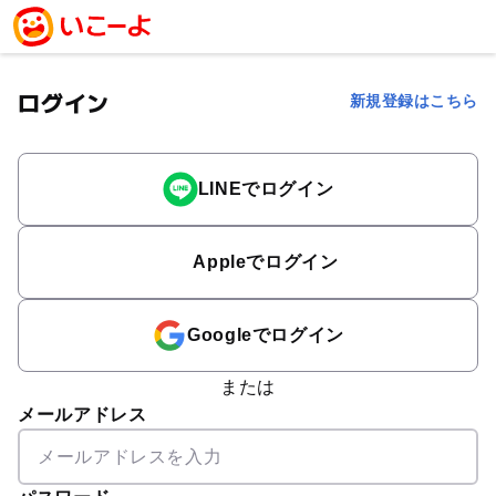
ログイン
新規登録はこちら
LINEでログイン
Appleでログイン
Googleでログイン
または
メールアドレス