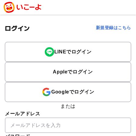
ログイン
新規登録はこちら
LINEでログイン
Appleでログイン
Googleでログイン
または
メールアドレス